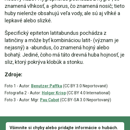
znamená vlhkosť, a -phorus, čo znamená nosič; tieto
huby nielenže obsahujú veľa vody, ale sú aj vlhké a
lepkavé alebo slizké.
Špecifický epiteton latitabundus pochádza z
latinčiny a môže byť kombináciou latit- (význam je
nejasný) a -abundus, čo znamená hojný alebo
bohatý. Jediné, čoho má táto drevná huba hojnosť, je
sliz, ktorý pokrýva klobúk a stonku.
Zdroje:
Foto 1 - Autor:
Benutzer:Paffka
(CC BY 3.0 Neportované)
Fotografia 2 - Autor:
Holger Krisp
(CC BY 4.0 International)
Foto 3 - Autor: Mgr:
Pau Cabot
(CC BY-SA 3.0 Neportovaný)