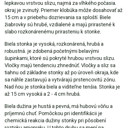
lepkavou vrstvou slizu, najmä za vlhkého počasia.
okraj je zvinutý. Priemer klobúka môže dosahovať až
15 cm a v priebehu dozrievania sa sploští. Biele
žiabrovky sú hrubé, vzdialené a majú prirastené k
slabo rozkonárenému prirasteniu k stonke.
Biela stonka je vysoká, rozkonárená, hrubá a
robustná. je zdobená početnými belavými
šupinkami, ktoré sú pokryté hrubou vrstvou slizu.
Vločky majú tendenciu zhnednúť. Vločky a sliz sa
tiahnu od základne stonky až po úroveň okraja, kde
sa náhle zastavujú a vytvárajú prstencovitú zónu.
Nad ňou je stonka biela a viditeľne tenšia. Stonka je
až 15 cm vysoká a 2 - 4 cm hrubá.
Biela dužina je hustá a pevná, má hubovú vôňu a
príjemnú chuť. Pomôckou pri identifikácii je
chemická reakcia dužiny stonky pri pôsobení
roztoku amoniaku. U tohto druhu sa mení na