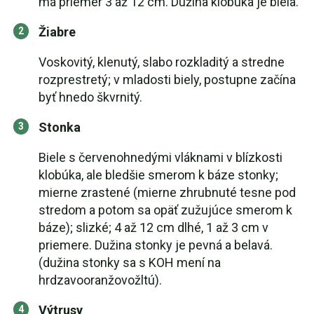
má priemer 3 až 12 cm. Dužina klobúka je biela.
Žiabre
Voskovitý, klenutý, slabo rozkladitý a stredne
rozprestretý; v mladosti biely, postupne začína
byť hnedo škvrnitý.
Stonka
Biele s červenohnedými vláknami v blízkosti
klobúka, ale bledšie smerom k báze stonky;
mierne zrastené (mierne zhrubnuté tesne pod
stredom a potom sa opäť zužujúce smerom k
báze); slizké; 4 až 12 cm dlhé, 1 až 3 cm v
priemere. Dužina stonky je pevná a belavá.
(dužina stonky sa s KOH mení na
hrdzavooranžovožltú).
Výtrusy