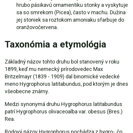
hrubo pásikavú ornamentiku stonky a vyskytuje
sa so smrekom (Picea), často v machu. Dužina
jej stoniek sa roztokom amoniaku sfarbuje do
oranžovočervena.
Taxonómia a etymológia
Základný názov tohto druhu bol stanovený v roku
1899, keď mu nemecký prírodovedec Max
Britzelmayr (1839 - 1909) dal binomické vedecké
meno Hygrophorus latitabundus, pod ktorým je dnes
všeobecne známy.
Medzi synonymá druhu Hygrophorus latitabundus
patrí Hygrophorus olivaceoalba var. obesus (Bres.)
Rea.
Rodový názov Hygrophorus pochádza z hygro-, čo