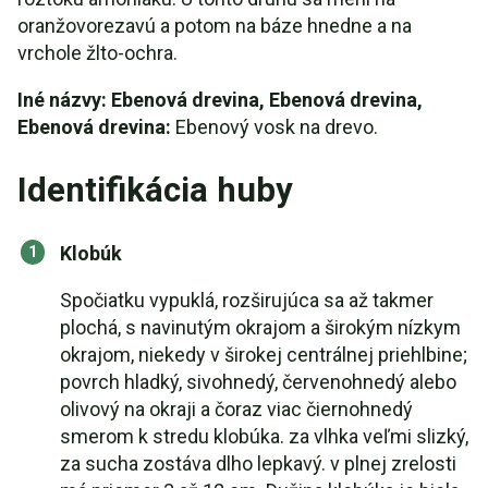
oranžovorezavú a potom na báze hnedne a na
vrchole žlto-ochra.
Iné názvy: Ebenová drevina, Ebenová drevina,
Ebenová drevina:
Ebenový vosk na drevo.
Identifikácia huby
Klobúk
Spočiatku vypuklá, rozširujúca sa až takmer
plochá, s navinutým okrajom a širokým nízkym
okrajom, niekedy v širokej centrálnej priehlbine;
povrch hladký, sivohnedý, červenohnedý alebo
olivový na okraji a čoraz viac čiernohnedý
smerom k stredu klobúka. za vlhka veľmi slizký,
za sucha zostáva dlho lepkavý. v plnej zrelosti