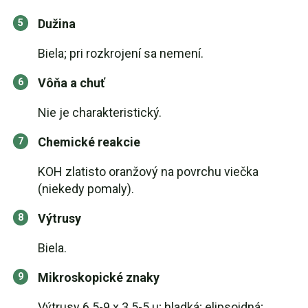
Dužina
Biela; pri rozkrojení sa nemení.
Vôňa a chuť
Nie je charakteristický.
Chemické reakcie
KOH zlatisto oranžový na povrchu viečka
(niekedy pomaly).
Výtrusy
Biela.
Mikroskopické znaky
Výtrusy 6.5-9 x 3.5-5 µ; hladká; elipsoidná;