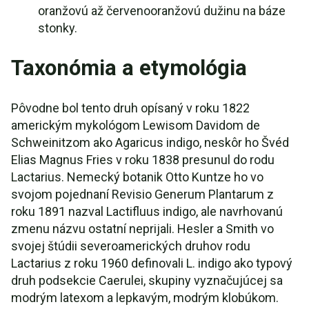
oranžovú až červenooranžovú dužinu na báze
stonky.
Taxonómia a etymológia
Pôvodne bol tento druh opísaný v roku 1822
americkým mykológom Lewisom Davidom de
Schweinitzom ako Agaricus indigo, neskôr ho Švéd
Elias Magnus Fries v roku 1838 presunul do rodu
Lactarius. Nemecký botanik Otto Kuntze ho vo
svojom pojednaní Revisio Generum Plantarum z
roku 1891 nazval Lactifluus indigo, ale navrhovanú
zmenu názvu ostatní neprijali. Hesler a Smith vo
svojej štúdii severoamerických druhov rodu
Lactarius z roku 1960 definovali L. indigo ako typový
druh podsekcie Caerulei, skupiny vyznačujúcej sa
modrým latexom a lepkavým, modrým klobúkom.