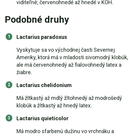
viditeľné; červenohnedé až hnedé v KOH.
Podobné druhy
Lactarius paradoxus
Vyskytuje sa vo východnej časti Severnej
Ameriky, ktorá má v mladosti sivomodrý klobúk,
ale má červenohnedý až fialovohnedý latex a
žiabre.
Lactarius chelidonium
Má žltkastý až mdlý žltohnedý až modrošedý
klobúk a žltkastý až hnedý latex.
Lactarius quieticolor
Má modro sfarbenú dužinu vo vrchnáku a