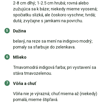
2-8 cm dlhý; 1-2.5 cm hrubá; rovná alebo
zužujúca sa k báze; niekedy mierne vyosená;
spočiatku slizká, ale čoskoro vyschne; tvrdá;
dutá; zvyčajne s jamkami na povrchu.
Dužina
belavý, na reze sa mení na indigovo modrý;
pomaly sa sfarbuje do zelenkava.
Mlieko
Tmavomodrá indigová farba; pri vystavení sa
stáva tmavozelenou.
Vôňa a chuť
Vôňa nie je výrazná; chuť mierna až (niekedy)
pomalá, mierne štipľavá.