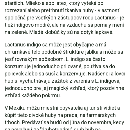
starších. Mlieko alebo latex, ktorý vyteká po
rozrezaní alebo pretrhnutí tkaniva huby - vlastnosť
spoločná pre všetkých zástupcov rodu Lactarius - je
tiež indigovo modré, ale na vzduchu sa pomaly mení
na zelené. Mladé klobúčiky sú na dotyk lepkavé.
Lactarius indigo sa môže jesť obyčajne a má
chrumkavé telo podobné štruktúre jablka a môže sa
jesť rovnakým spôsobom. L. indigo sa často
konzumuje jednoducho grilované, používa sa do
polievok alebo sa suší a konzervuje. Nadšenci a lovci
húb si vychutnávajú zážitok z varenia s L. indigová,
jednoducho pre jej magický vzhľad, ktorý pozdvihne
vzhľad každého pokrmu.
V Mexiku môžu miestni obyvatelia aj turisti vidieť a
kúpiť tieto divoké huby na predaj na farmárskych
trhoch. Predávať sa budú od júna do novembra, kedy
sa považujú za "druhotriedny" druh húb na