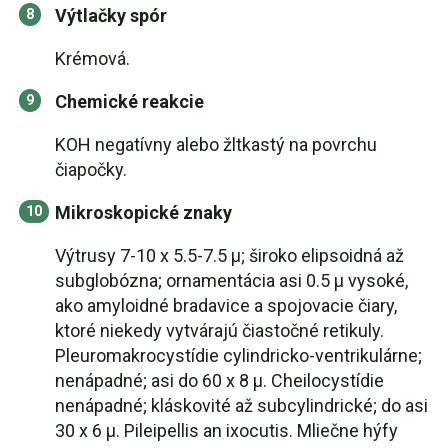
Výtlačky spór
Krémová.
Chemické reakcie
KOH negatívny alebo žltkastý na povrchu
čiapočky.
Mikroskopické znaky
Výtrusy 7-10 x 5.5-7.5 µ; široko elipsoidná až
subglobózna; ornamentácia asi 0.5 µ vysoké,
ako amyloidné bradavice a spojovacie čiary,
ktoré niekedy vytvárajú čiastočné retikuly.
Pleuromakrocystídie cylindricko-ventrikulárne;
nenápadné; asi do 60 x 8 µ. Cheilocystídie
nenápadné; kláskovité až subcylindrické; do asi
30 x 6 µ. Pileipellis an ixocutis. Mliečne hýfy