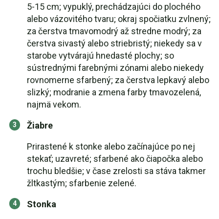
5-15 cm; vypuklý, prechádzajúci do plochého
alebo vázovitého tvaru; okraj spočiatku zvlnený;
za čerstva tmavomodrý až stredne modrý; za
čerstva sivastý alebo striebristý; niekedy sa v
starobe vytvárajú hnedasté plochy; so
sústrednými farebnými zónami alebo niekedy
rovnomerne sfarbený; za čerstva lepkavý alebo
slizký; modranie a zmena farby tmavozelená,
najmä vekom.
Žiabre
Prirastené k stonke alebo začínajúce po nej
stekať; uzavreté; sfarbené ako čiapočka alebo
trochu bledšie; v čase zrelosti sa stáva takmer
žltkastým; sfarbenie zelené.
Stonka