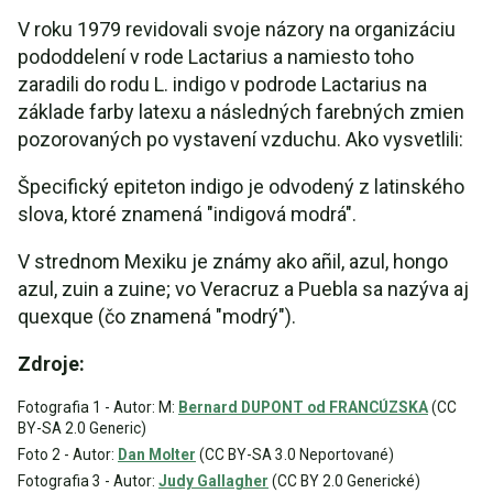
V roku 1979 revidovali svoje názory na organizáciu
pododdelení v rode Lactarius a namiesto toho
zaradili do rodu L. indigo v podrode Lactarius na
základe farby latexu a následných farebných zmien
pozorovaných po vystavení vzduchu. Ako vysvetlili:
Špecifický epiteton indigo je odvodený z latinského
slova, ktoré znamená "indigová modrá".
V strednom Mexiku je známy ako añil, azul, hongo
azul, zuin a zuine; vo Veracruz a Puebla sa nazýva aj
quexque (čo znamená "modrý").
Zdroje:
Fotografia 1 - Autor: M:
Bernard DUPONT od FRANCÚZSKA
(CC
BY-SA 2.0 Generic)
Foto 2 - Autor:
Dan Molter
(CC BY-SA 3.0 Neportované)
Fotografia 3 - Autor:
Judy Gallagher
(CC BY 2.0 Generické)