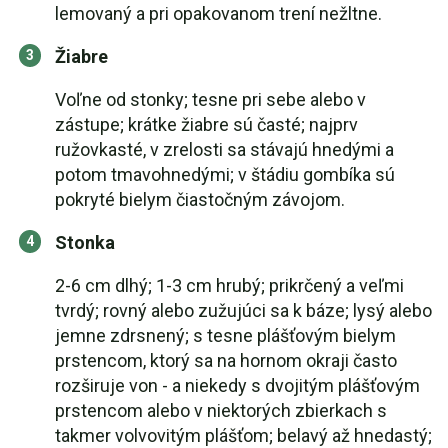
lemovaný a pri opakovanom trení nežltne.
Žiabre
Voľne od stonky; tesne pri sebe alebo v
zástupe; krátke žiabre sú časté; najprv
ružovkasté, v zrelosti sa stávajú hnedými a
potom tmavohnedými; v štádiu gombíka sú
pokryté bielym čiastočným závojom.
Stonka
2-6 cm dlhý; 1-3 cm hrubý; prikrčený a veľmi
tvrdý; rovný alebo zužujúci sa k báze; lysý alebo
jemne zdrsnený; s tesne plášťovým bielym
prstencom, ktorý sa na hornom okraji často
rozširuje von - a niekedy s dvojitým plášťovým
prstencom alebo v niektorých zbierkach s
takmer volvovitým plášťom; belavý až hnedastý;