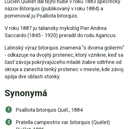
Lucien Quélet dal tejto hube v roku 1883 špecifický
názov Bitorquis (publikovaný v roku 1884) a
pomenoval ju Psalliota bitorquis.
V roku 1887 ju taliansky mykológ Pier Andrea
Saccardo (1845 - 1920) preradil do rodu Agaricus.
Latinský výraz bitorquis znamená "s dvoma goliermi"
- odkazuje na dvojitý prstenec, ktorý vznikne, keď sa
časť závoja pokrývajúceho mladé žiabre odtrhne od
okraja a zanechá tenký prstenec v mieste, kde závoj
spája dve oblasti stonky.
Synonymá
Psalliota bitorquis Quél., 1884
Pratella campestris var. bitorquis (Quélet)