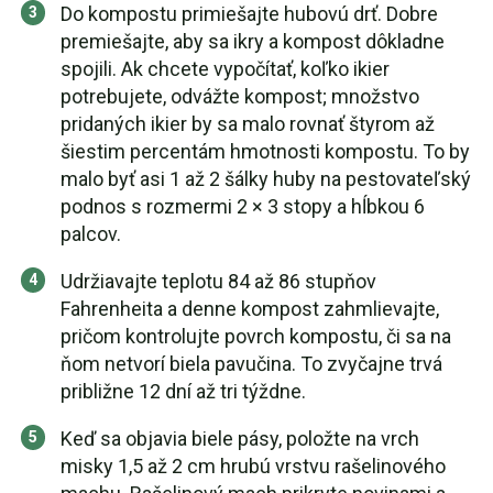
Do kompostu primiešajte hubovú drť. Dobre
premiešajte, aby sa ikry a kompost dôkladne
spojili. Ak chcete vypočítať, koľko ikier
potrebujete, odvážte kompost; množstvo
pridaných ikier by sa malo rovnať štyrom až
šiestim percentám hmotnosti kompostu. To by
malo byť asi 1 až 2 šálky huby na pestovateľský
podnos s rozmermi 2 × 3 stopy a hĺbkou 6
palcov.
Udržiavajte teplotu 84 až 86 stupňov
Fahrenheita a denne kompost zahmlievajte,
pričom kontrolujte povrch kompostu, či sa na
ňom netvorí biela pavučina. To zvyčajne trvá
približne 12 dní až tri týždne.
Keď sa objavia biele pásy, položte na vrch
misky 1,5 až 2 cm hrubú vrstvu rašelinového