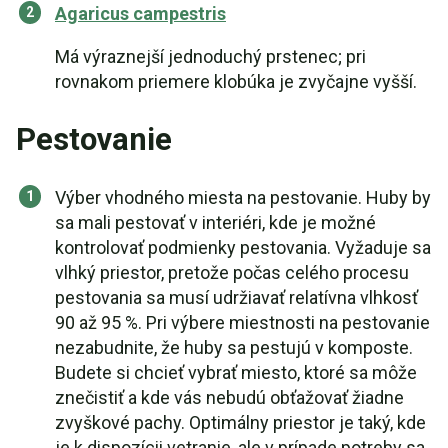
Agaricus campestris
Má výraznejší jednoduchý prstenec; pri
rovnakom priemere klobúka je zvyčajne vyšší.
Pestovanie
Výber vhodného miesta na pestovanie. Huby by
sa mali pestovať v interiéri, kde je možné
kontrolovať podmienky pestovania. Vyžaduje sa
vlhký priestor, pretože počas celého procesu
pestovania sa musí udržiavať relatívna vlhkosť
90 až 95 %. Pri výbere miestnosti na pestovanie
nezabudnite, že huby sa pestujú v komposte.
Budete si chcieť vybrať miesto, ktoré sa môže
znečistiť a kde vás nebudú obťažovať žiadne
zvyškové pachy. Optimálny priestor je taký, kde
je k dispozícii vetranie, ale v prípade potreby sa