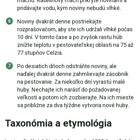
machu. Rašelinový mach prikryte novinami a
pridávajte vodu, kým noviny nebudú vlhké.
Noviny dvakrát denne postriekajte
rozprašovačom, aby ste ich udržali vlhké počas
10 dní. V tomto čase a po zvyšok rastu húb
znížte teplotu v pestovateľskej oblasti na 75 až
77 stupňov Celzia.
Po desiatich dňoch odstráňte noviny, ale
naďalej dvakrát denne zahmlievajte zásobník
na pestovanie. Za niekoľko dní vyrastú malé
huby. Nechajte ich narásť do požadovanej
veľkosti a potom ich zozbierajte. Na ich mieste
sa približne za dva týždne vytvoria nové huby.
Taxonómia a etymológia