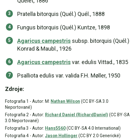
Quélet, 1886
Pratella bitorquis (Quél.) Quél., 1888
Fungus bitorquis (Quél.) Kuntze, 1898
Agaricus campestris
subsp. bitorquis (Quél.)
Konrad & Maubl., 1926
Agaricus campestris
var. edulis Vittad., 1835
Psalliota edulis var. valida F.H. Møller, 1950
Zdroje:
Fotografia 1 - Autor: M:
Nathan Wilson
(CC BY-SA 3.0
Neportované)
Fotografia 2 - Autor:
Richard Daniel (RichardDaniel)
(CC BY-SA
3.0 Neportované)
Fotografia 3 - Autor:
Hans5560
(CC BY-SA 4.0 International)
Fotografia 4 - Autor:
Jason Hollinger
(CC BY 2.0 Generické)