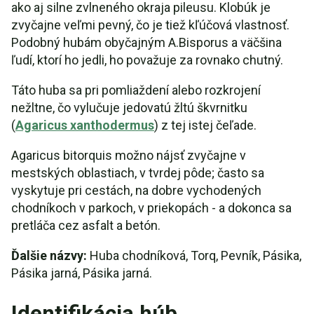
ako aj silne zvlneného okraja pileusu. Klobúk je
zvyčajne veľmi pevný, čo je tiež kľúčová vlastnosť.
Podobný hubám obyčajným A.Bisporus a väčšina
ľudí, ktorí ho jedli, ho považuje za rovnako chutný.
Táto huba sa pri pomliaždení alebo rozkrojení
nežltne, čo vylučuje jedovatú žltú škvrnitku
(
Agaricus xanthodermus
) z tej istej čeľade.
Agaricus bitorquis možno nájsť zvyčajne v
mestských oblastiach, v tvrdej pôde; často sa
vyskytuje pri cestách, na dobre vychodených
chodníkoch v parkoch, v priekopách - a dokonca sa
pretláča cez asfalt a betón.
Ďalšie názvy:
Huba chodníková, Torq, Pevník, Pásika,
Pásika jarná, Pásika jarná.
Identifikácia húb