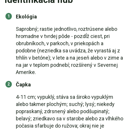
Ekológia
Saprobný; rastie jednotlivo, roztrúsene alebo
hromadne v tvrdej pôde - pozdĺž ciest, pri
obrubníkoch, v parkoch, v priekopách a
podobne (nezriedka sa uvádza, že vyrastá aj z
trhlín v betóne); v lete a na jeseň alebo v zime a
na jar v teplom podnebí; rozšírený v Severnej
Amerike.
Čapka
4-11 cm; vypuklý, stáva sa široko vypuklým
alebo takmer plochým; suchý; lysý; niekedy
popraskaný, zdrsnený alebo podšupinatý;
belavý; zriedkavo sa v starobe alebo za vlhkého
počasia sfarbuje do ružova; okraj nie je