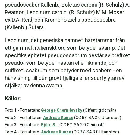
pseudoscaber Kallenb., Boletus carpini (R. Schulz) A.
Pearson, Leccinum carpini (R. Schulz) M.M. Moser
ex D.A. Reid, och Krombholziella pseudoscabra
(Kallenb.) Šutara.
Leccinum, det generiska namnet, härstammar från
ett gammalt italienskt ord som betyder svamp. Det
specifika epitetet pseudoscabrum består av prefixet
pseudo- som betyder nästan eller liknande, och
suffixet -scabrum som betyder med scabers - en
hänvisning till den grovt fjälliga eller scurfy ytan av
stjälkar av denna svamp.
Källor:
Foto 1 - Författare:
George Chernilevsky
(Offentlig domän)
Foto 2 - Författaren:
Andreas Kunze
(CC BY-SA 3.0 Utan stöd)
Foto 3 - Författare:
Björn S..
. (CC BY-SA 2.0 Generisk)
Foto 4 - Författare:
Andreas Kunze
(CC BY-SA 3.0 Utan stöd)