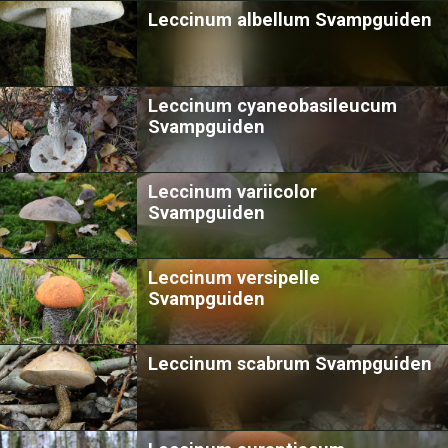
Leccinum albellum Svampguiden
Leccinum cyaneobasileucum
Svampguiden
Leccinum variicolor
Svampguiden
Leccinum versipelle
Svampguiden
Leccinum scabrum Svampguiden