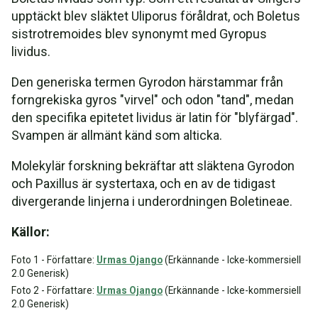
upptäckt blev släktet Uliporus föråldrat, och Boletus
sistrotremoides blev synonymt med Gyropus
lividus.
Den generiska termen Gyrodon härstammar från
forngrekiska gyros "virvel" och odon "tand", medan
den specifika epitetet lividus är latin för "blyfärgad".
Svampen är allmänt känd som alticka.
Molekylär forskning bekräftar att släktena Gyrodon
och Paxillus är systertaxa, och en av de tidigast
divergerande linjerna i underordningen Boletineae.
Källor:
Foto 1 - Författare:
Urmas Ojango
(Erkännande - Icke-kommersiell
2.0 Generisk)
Foto 2 - Författare:
Urmas Ojango
(Erkännande - Icke-kommersiell
2.0 Generisk)