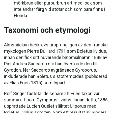
mörkbrun eller purpurbrun art med lock som
inte ändrar färg vid stötar och som bara finns i
Florida.
Taxonomi och etymologi
Almsnäckan beskrevs ursprungligen av den franske
mykologen Pierre Bulliard 1791 som Boletus lividus,
innan den fick sitt nuvarande binomialnamn 1888 av
Pier Andrea Saccardo när han överförde den till
Gyrodon. När Saccardo avgränsade Gyroporus,
inkluderade han Boletus sistotremoides (publicerad
av Elias Fries 1815) som typart.
Rolf Singer fastställde senare att Fries taxon var
samma art som Gyroporus lividus. Innan detta, 1886,
upprättade Lucien Quélet släktet Uliporus med
Boletus lividus som typ. Som ett resultat av Singers