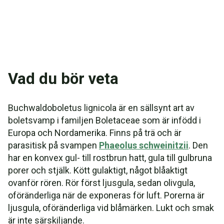
Vad du bör veta
Buchwaldoboletus lignicola är en sällsynt art av
boletsvamp i familjen Boletaceae som är infödd i
Europa och Nordamerika. Finns på trä och är
parasitisk på svampen
Phaeolus schweinitzii
. Den
har en konvex gul- till rostbrun hatt, gula till gulbruna
porer och stjälk. Kött gulaktigt, något blåaktigt
ovanför rören. Rör först ljusgula, sedan olivgula,
oföränderliga när de exponeras för luft. Porerna är
ljusgula, oföränderliga vid blåmärken. Lukt och smak
är inte särskiljande.