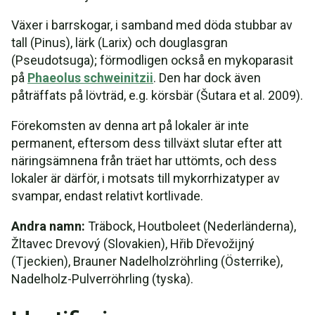
Växer i barrskogar, i samband med döda stubbar av
tall (Pinus), lärk (Larix) och douglasgran
(Pseudotsuga); förmodligen också en mykoparasit
på
Phaeolus schweinitzii
. Den har dock även
påträffats på lövträd, e.g. körsbär (Šutara et al. 2009).
Förekomsten av denna art på lokaler är inte
permanent, eftersom dess tillväxt slutar efter att
näringsämnena från träet har uttömts, och dess
lokaler är därför, i motsats till mykorrhizatyper av
svampar, endast relativt kortlivade.
Andra namn:
Träbock, Houtboleet (Nederländerna),
Žltavec Drevový (Slovakien), Hřib Dřevožijný
(Tjeckien), Brauner Nadelholzröhrling (Österrike),
Nadelholz-Pulverröhrling (tyska).