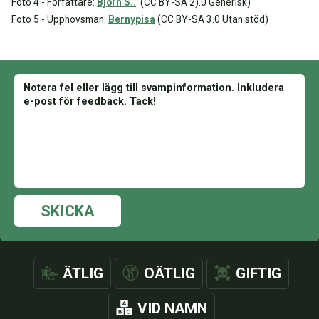
Foto 4 - Författare:
Björn S..
. (CC BY-SA 2).0 Generisk)
Foto 5 - Upphovsman:
Bernypisa
(CC BY-SA 3.0 Utan stöd)
SKICKA
ÄTLIG
OÄTLIG
GIFTIG
VID NAMN