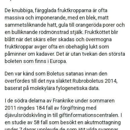
De knubbiga, färgglada fruktkropparna är ofta
massiva och imponerande, med en blek, matt
sammetsliknande hatt, gula till orangeröda porer och
en bulliknande rödmönstrad stjälk. Fruktköttet blir
blått när det skärs eller skadas och övermogna
fruktkroppar avger ofta en obehaglig lukt som
påminner om kadaver. Det är utan tvekan den största
boleten som finns i Europa.
Den var känd som Boletus satanas innan den
överfördes till det nya släktet Rubroboletus 2014,
baserat på molekylära fylogenetiska data.
I de södra delarna av Frankrike under sommaren
2011 ringdes 184 fall av förgiftning med
djävulsrödskivling in till giftinformationscentralen. I
en studie av 58 fall som besökt en akutmottagning
under 7 dagar upplevde de som ätit vilda svampar