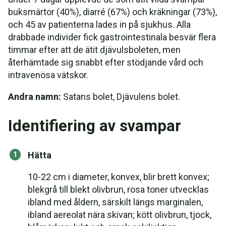
buksmärtor (40%), diarré (67%) och kräkningar (73%),
och 45 av patienterna lades in på sjukhus. Alla
drabbade individer fick gastrointestinala besvär flera
timmar efter att de ätit djävulsboleten, men
återhämtade sig snabbt efter stödjande vård och
intravenösa vätskor.
Andra namn:
Satans bolet, Djävulens bolet.
Identifiering av svampar
Hätta
10-22 cm i diameter, konvex, blir brett konvex;
blekgrå till blekt olivbrun, rosa toner utvecklas
ibland med åldern, särskilt längs marginalen,
ibland aereolat nära skivan; kött olivbrun, tjock,