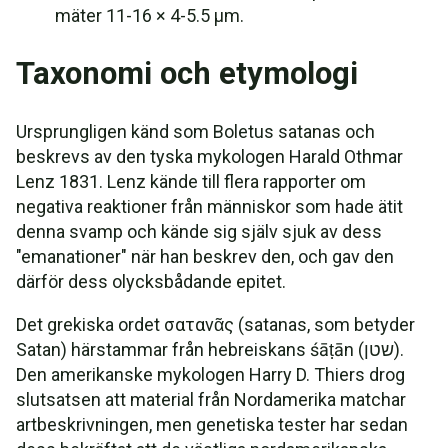
mäter 11-16 × 4-5.5 μm.
Taxonomi och etymologi
Ursprungligen känd som Boletus satanas och
beskrevs av den tyska mykologen Harald Othmar
Lenz 1831. Lenz kände till flera rapporter om
negativa reaktioner från människor som hade ätit
denna svamp och kände sig själv sjuk av dess
"emanationer" när han beskrev den, och gav den
därför dess olycksbådande epitet.
Det grekiska ordet σατανᾶς (satanas, som betyder
Satan) härstammar från hebreiskans śāṭān (שטן).
Den amerikanske mykologen Harry D. Thiers drog
slutsatsen att material från Nordamerika matchar
artbeskrivningen, men genetiska tester har sedan