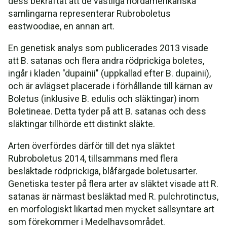
dess bekräftat att de västliga nordamerikanska
samlingarna representerar Rubroboletus
eastwoodiae, en annan art.
En genetisk analys som publicerades 2013 visade
att B. satanas och flera andra rödprickiga boletes,
ingår i kladen "dupainii" (uppkallad efter B. dupainii),
och är avlägset placerade i förhållande till kärnan av
Boletus (inklusive B. edulis och släktingar) inom
Boletineae. Detta tyder på att B. satanas och dess
släktingar tillhörde ett distinkt släkte.
Arten överfördes därför till det nya släktet
Rubroboletus 2014, tillsammans med flera
besläktade rödprickiga, blåfärgade boletusarter.
Genetiska tester på flera arter av släktet visade att R.
satanas är närmast besläktad med R. pulchrotinctus,
en morfologiskt likartad men mycket sällsyntare art
som förekommer i Medelhavsområdet.