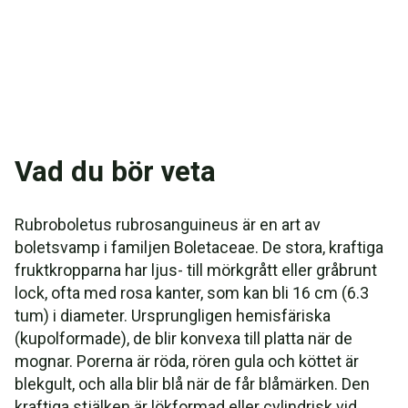
Vad du bör veta
Rubroboletus rubrosanguineus är en art av
boletsvamp i familjen Boletaceae. De stora, kraftiga
fruktkropparna har ljus- till mörkgrått eller gråbrunt
lock, ofta med rosa kanter, som kan bli 16 cm (6.3
tum) i diameter. Ursprungligen hemisfäriska
(kupolformade), de blir konvexa till platta när de
mognar. Porerna är röda, rören gula och köttet är
blekgult, och alla blir blå när de får blåmärken. Den
kraftiga stjälken är lökformad eller cylindrisk vid