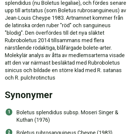
splendidus (nu Boletus legaliae), och fördes senare
upp till artstatus (som Boletus rubrosanguineus) av
Jean-Louis Cheype 1983. Artnamnet kommer från
de latinska orden ruber "röd" och sanguineus
"blodig". Den överfördes till det nya släktet
Rubroboletus 2014 tillsammans med flera
närstående rödaktiga, blåfärgade bolete-arter.
Molekylär analys av åtta av medlemsarterna visade
att den var närmast besläktad med Rubroboletus
sinicus och bildade en större klad med R. satanas
och R. pulchrotinctus
Synonymer
Boletus splendidus subsp. Moseri Singer &
Kuthan (1976)
Boletus rubrosanguineus Cheype (1983)