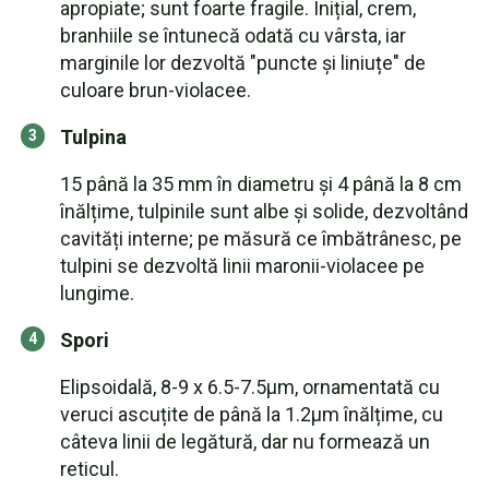
apropiate; sunt foarte fragile. Inițial, crem,
branhiile se întunecă odată cu vârsta, iar
marginile lor dezvoltă "puncte și liniuțe" de
culoare brun-violacee.
Tulpina
15 până la 35 mm în diametru și 4 până la 8 cm
înălțime, tulpinile sunt albe și solide, dezvoltând
cavități interne; pe măsură ce îmbătrânesc, pe
tulpini se dezvoltă linii maronii-violacee pe
lungime.
Spori
Elipsoidală, 8-9 x 6.5-7.5µm, ornamentată cu
veruci ascuțite de până la 1.2µm înălțime, cu
câteva linii de legătură, dar nu formează un
reticul.