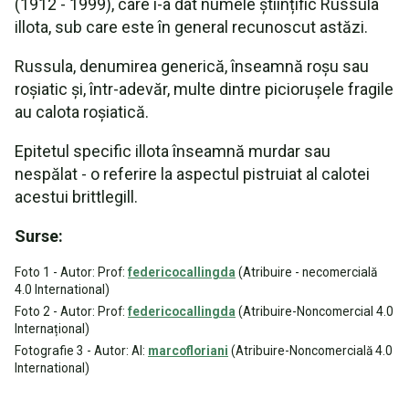
(1912 - 1999), care i-a dat numele științific Russula
illota, sub care este în general recunoscut astăzi.
Russula, denumirea generică, înseamnă roșu sau
roșiatic și, într-adevăr, multe dintre piciorușele fragile
au calota roșiatică.
Epitetul specific illota înseamnă murdar sau
nespălat - o referire la aspectul pistruiat al calotei
acestui brittlegill.
Surse:
Foto 1 - Autor: Prof:
federicocallingda
(Atribuire - necomercială
4.0 International)
Foto 2 - Autor: Prof:
federicocallingda
(Atribuire-Noncomercial 4.0
Internațional)
Fotografie 3 - Autor: Al:
marcofloriani
(Atribuire-Noncomercială 4.0
International)