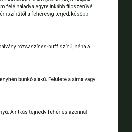
 felé haladva egyre inkább filcszerűvé
émszínűtől a fehéresig terjed, később
halvány rózsaszínes-buff színű, néha a
 enyhén bunkó alakú. Felülete a sima vagy
nyú. A ritkás tejnedv fehér és azonnal