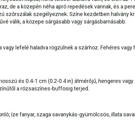
az, de a közepén néha apró repedések vannak, és a perem
szú szőrszálak szegélyeznek. Színe kezdetben halvány kr
vé válik, a közepe sárgásabb vagy sárgásbarnásabb.
a vagy lefelé haladva rögzülnek a szárhoz. Fehéres vagy 
 hosszú és 0.4-1 cm (0.2-0.4 in) átmérőjű, hengeres vagy
zínűtől a rózsaszínes-buffosig terjed.
nló; íze fanyar, szaga savanykás-gyümölcsös, illata sava