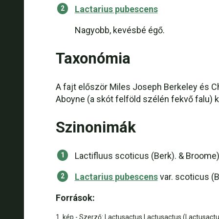
Lactarius pubescens
Nagyobb, kevésbé égő.
Taxonómia
A fajt először Miles Joseph Berkeley és C
Aboyne (a skót felföld szélén fekvő falu) k
Szinonimák
Lactifluus scoticus (Berk). & Broome
Lactarius pubescens
var. scoticus (
Források:
1. kép - Szerző: Lactusactus Lactusactus (Lactusact