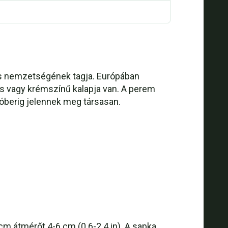
us nemzetségének tagja. Európában
res vagy krémszínű kalapja van. A perem
któberig jelennek meg társasan.
m átmérőt.4-6 cm (0.6-2.4 in). A sapka