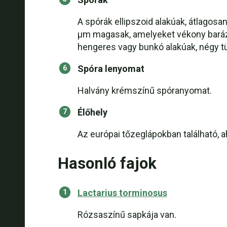
A spórák ellipszoid alakúak, átlagosa
µm magasak, amelyeket vékony barázdá
hengeres vagy bunkó alakúak, négy t
Spóra lenyomat
Halvány krémszínű spóranyomat.
Élőhely
Az európai tőzeglápokban található, a
Hasonló fajok
Lactarius torminosus
Rózsaszínű sapkája van.