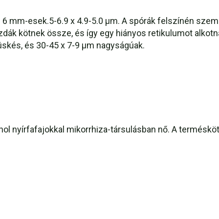
n 6 mm-esek.5-6.9 x 4.9-5.0 µm. A spórák felszínén szemö
k kötnek össze, és így egy hiányos retikulumot alkotna
üskés, és 30-45 x 7-9 µm nagyságúak.
hol nyírfafajokkal mikorrhiza-társulásban nő. A terméskötő