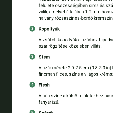
felülete összességében sima és szár
válik, amelyet általában 1-2 mm hos
halvány rózsaszínes-bordó krémszínű
Kopoltyúk
A zsúfolt kopoltyúk a szárhoz tapadv
szár rögzítése közelében villás.
Stem
A szár mérete 2.0-7.5 cm (0.8-3.0 in)
finoman filces, színe a világos kréms
Flesh
A hús színe a külső felületekhez haso
fanyar ízű.
Spórák