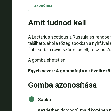
Taxonómia
Szinonimák
Amit tudnod kell
A Lactarius scoticus a Russulales rendbe
található, ahol a tőzeglápokban a nyírfáv
fiatalkorban rövid szőrrel bélelt, foszlós.
A gomba ehetetlen.
Egyéb nevek: A gombafajta a következő
Gomba azonosítása
Sapka
Kezdetben domború, majd középen mély