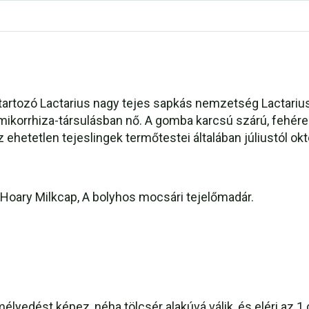
 tartozó Lactarius nagy tejes sapkás nemzetség Lactari
al mikorrhiza-társulásban nő. A gomba karcsú szárú, fehé
 Az ehetetlen tejeslingek termőtestei általában júliustól o
Hoary Milkcap, A bolyhos mocsári tejelőmadár.
edést képez, néha tölcsér alakúvá válik, és eléri az 1 c