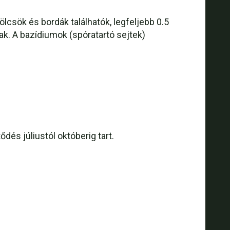
lcsök és bordák találhatók, legfeljebb 0.5
k. A bazídiumok (spóratartó sejtek)
dés júliustól októberig tart.