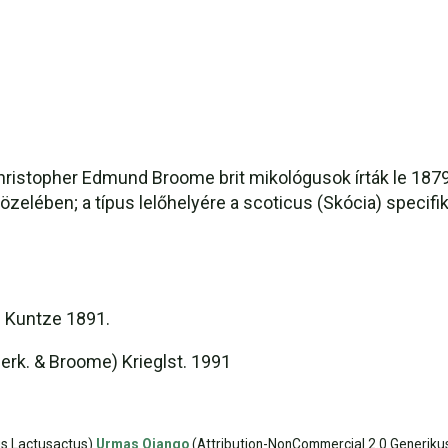
hristopher Edmund Broome brit mikológusok írták le 1879
özelében; a típus lelőhelyére a scoticus (Skócia) specifik
) Kuntze 1891.
Berk. & Broome) Krieglst. 1991
us Lactusactus)
Urmas Ojango
(Attribution-NonCommercial 2.0 Generiku