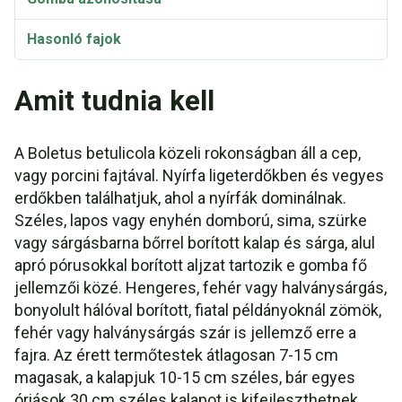
Hasonló fajok
Amit tudnia kell
A Boletus betulicola közeli rokonságban áll a cep,
vagy porcini fajtával. Nyírfa ligeterdőkben és vegyes
erdőkben találhatjuk, ahol a nyírfák dominálnak.
Széles, lapos vagy enyhén domború, sima, szürke
vagy sárgásbarna bőrrel borított kalap és sárga, alul
apró pórusokkal borított aljzat tartozik e gomba fő
jellemzői közé. Hengeres, fehér vagy halványsárgás,
bonyolult hálóval borított, fiatal példányoknál zömök,
fehér vagy halványsárgás szár is jellemző erre a
fajra. Az érett termőtestek átlagosan 7-15 cm
magasak, a kalapjuk 10-15 cm széles, bár egyes
óriások 30 cm széles kalapot is kifejleszthetnek.