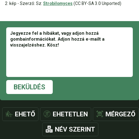
2. kép - Szerző: Sz:
Strobilomyces
(CC BY-SA 3.0 Unported)
BEKÜLDÉS
EHETŐ
EHETETLEN
MÉRGEZŐ
NÉV SZERINT