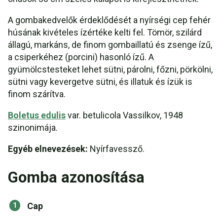
A gombakedvelők érdeklődését a nyírségi cep fehér
húsának kivételes ízértéke kelti fel. Tömör, szilárd
állagú, markáns, de finom gombaillatú és zsenge ízű,
a csiperkéhez (porcini) hasonló ízű. A
gyümölcstesteket lehet sütni, párolni, főzni, pörkölni,
sütni vagy kevergetve sütni, és illatuk és ízük is
finom szárítva.
Boletus edulis
var. betulicola Vassilkov, 1948
szinonimája.
Egyéb elnevezések:
Nyírfavessző.
Gomba azonosítása
Cap