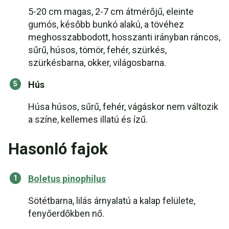
5-20 cm magas, 2-7 cm átmérőjű, eleinte
gumós, később bunkó alakú, a tövéhez
meghosszabbodott, hosszanti irányban ráncos,
sűrű, húsos, tömör, fehér, szürkés,
szürkésbarna, okker, világosbarna.
Hús
Húsa húsos, sűrű, fehér, vágáskor nem változik
a színe, kellemes illatú és ízű.
Hasonló fajok
Boletus pinophilus
Sötétbarna, lilás árnyalatú a kalap felülete,
fenyőerdőkben nő.