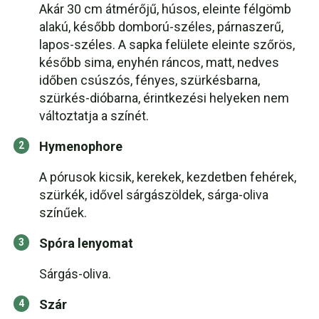
Akár 30 cm átmérőjű, húsos, eleinte félgömb
alakú, később domború-széles, párnaszerű,
lapos-széles. A sapka felülete eleinte szőrös,
később sima, enyhén ráncos, matt, nedves
időben csúszós, fényes, szürkésbarna,
szürkés-dióbarna, érintkezési helyeken nem
változtatja a színét.
Hymenophore
A pórusok kicsik, kerekek, kezdetben fehérek,
szürkék, idővel sárgászöldek, sárga-oliva
színűek.
Spóra lenyomat
Sárgás-oliva.
Szár