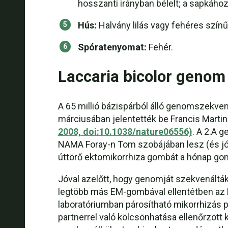
hosszanti irányban bélelt; a sapkához
Hús:
Halvány lilás vagy fehéres színű
Spóratenyomat:
Fehér.
Laccaria bicolor genom
A 65 millió bázispárból álló genomszekven
márciusában jelentették be Francis Marti
2008, doi:10.1038/nature06556)
. A 2.A 
NAMA Foray-n Tom szobájában lesz (és jó es
úttörő ektomikorrhiza gombát a hónap gomb
Jóval azelőtt, hogy genomját szekvenálták 
legtöbb más EM-gombával ellentétben az L
laboratóriumban párosítható mikorrhizás pa
partnerrel való kölcsönhatása ellenőrzött