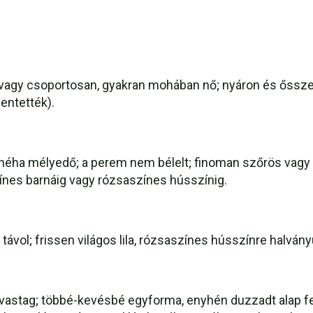
n vagy csoportosan, gyakran mohában nő; nyáron és őssze
lentették).
 néha mélyedő; a perem nem bélelt; finoman szőrös vagy 
ínes barnáig vagy rózsaszínes hússzínig.
ávol; frissen világos lila, rózsaszínes hússzínre halvány
 vastag; többé-kevésbé egyforma, enyhén duzzadt alap fe