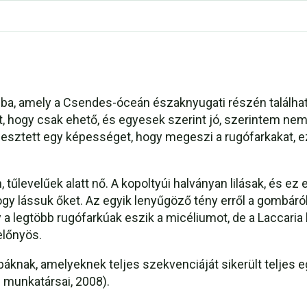
mba, amely a Csendes-óceán északnyugati részén találha
t, hogy csak ehető, és egyesek szerint jó, szerintem nem 
jlesztett egy képességet, hogy megeszi a rugófarkakat, ez
tűlevelűek alatt nő. A kopoltyúi halványan lilásak, és e
gy lássuk őket. Az egyik lenyűgöző tény erről a gombáról 
y a legtöbb rugófarkúak eszik a micéliumot, de a Laccaria b
előnyös.
áknak, amelyeknek teljes szekvenciáját sikerült teljes 
s munkatársai, 2008).