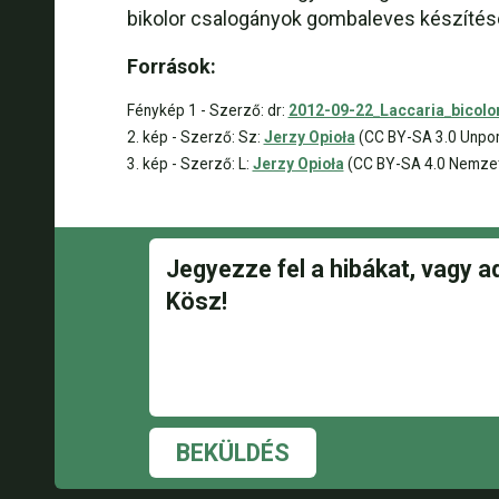
bikolor csalogányok gombaleves készítéséh
Források:
Fénykép 1 - Szerző: dr:
2012-09-22_Laccaria_bicolor
2. kép - Szerző: Sz:
Jerzy Opioła
(CC BY-SA 3.0 Unpo
3. kép - Szerző: L:
Jerzy Opioła
(CC BY-SA 4.0 Nemzetkö
BEKÜLDÉS