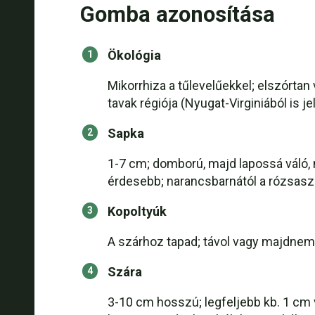
Gomba azonosítása
Ökológia
Mikorrhiza a tűlevelűekkel; elszórta
tavak régiója (Nyugat-Virginiából is je
Sapka
1-7 cm; domború, majd lapossá váló,
érdesebb; narancsbarnától a rózsasz
Kopoltyúk
A szárhoz tapad; távol vagy majdnem t
Szára
3-10 cm hosszú; legfeljebb kb. 1 cm