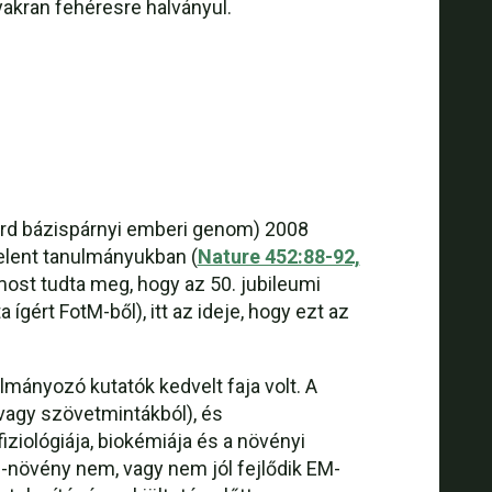
yakran fehéresre halványul.
iárd bázispárnyi emberi genom) 2008
elent tanulmányukban (
Nature 452:88-92,
ost tudta meg, hogy az 50. jubileumi
gért FotM-ből), itt az ideje, hogy ezt az
lmányozó kutatók kedvelt faja volt. A
vagy szövetmintákból), és
iziológiája, biokémiája és a növényi
-növény nem, vagy nem jól fejlődik EM-