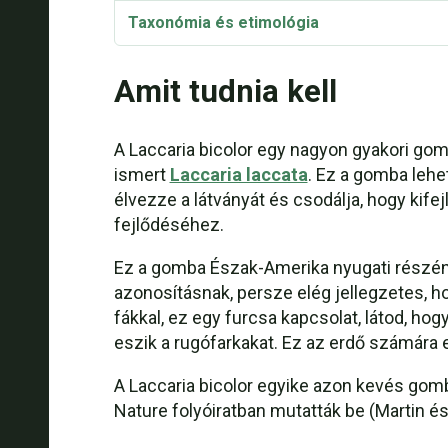
Taxonómia és etimológia
Laccaria bicolor Főzési megjegyzések
Amit tudnia kell
A Laccaria bicolor egy nagyon gyakori go
ismert
Laccaria laccata
. Ez a gomba lehe
élvezze a látványát és csodálja, hogy kife
fejlődéséhez.
Ez a gomba Észak-Amerika nyugati részén, 
azonosításnak, persze elég jellegzetes, ho
fákkal, ez egy furcsa kapcsolat, látod, hog
eszik a rugófarkakat. Ez az erdő számára 
A Laccaria bicolor egyike azon kevés gomb
Nature folyóiratban mutatták be (Martin é