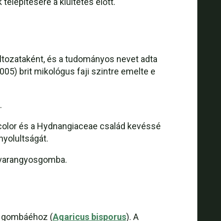
telepítésére a kiültetés előtt.
áltozataként, és a tudományos nevet adta
005) brit mikológus faji szintre emelte e
.
bicolor és a Hydnangiaceae család kevéssé
yolultságát.
ú varangyosgomba.
ti gombáéhoz (
Agaricus bisporus
). A