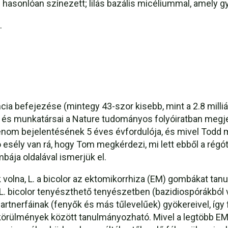
 hasonlóan színezett; lilás bazális micéliummal, amely g
.
cia befejezése (mintegy 43-szor kisebb, mint a 2.8 mill
n és munkatársai a Nature tudományos folyóiratban megj
genom bejelentésének 5 éves évfordulója, és mivel Todd m
ély van rá, hogy Tom megkérdezi, mi lett ebből a régóta í
ája oldalával ismerjük el.
volna, L. a bicolor az ektomikorrhiza (EM) gombákat tanu
. bicolor tenyészthető tenyészetben (bazidiospórákból 
rtnerfáinak (fenyők és más tűlevelűek) gyökereivel, így f
 körülmények között tanulmányozható. Mivel a legtöbb EM