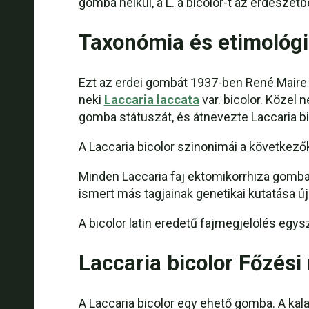
gomba nélkül, a L. a bicolor-t az erdészetb
Taxonómia és etimológ
Ezt az erdei gombát 1937-ben René Maire (
neki
Laccaria laccata
var. bicolor. Közel 
gomba státuszát, és átnevezte Laccaria bi
A Laccaria bicolor szinonimái a következ
Minden Laccaria faj ektomikorrhiza gombaf
ismert más tagjainak genetikai kutatása ú
A bicolor latin eredetű fajmegjelölés egy
Laccaria bicolor Főzés
A Laccaria bicolor egy ehető gomba. A kal