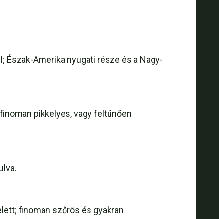
l; Észak-Amerika nyugati része és a Nagy-
finoman pikkelyes, vagy feltűnően
ulva.
lett; finoman szőrös és gyakran