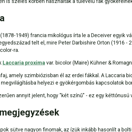
en is széles körben használták a tűlevelű fák gyökereinek 
ia
1878-1949) francia mikológus írta le a Deceiver egyik v
negyedszázad telt el, mire Peter Darbishire Orton (1916 - 2
color-ra.
ők
Laccaria proxima
var. bicolor (Maire) Kühner & Romagn
aj, amely szimbiózisban él az erdei fákkal. A Laccaria 
j megvilágításba helyezi e gyökérgombás kapcsolatok bon
szerűen annyit jelent, hogy "két színű" - ez egy kéttónus
i megjegyzések
apok sütve nagyon finomak, az ízük inkább hasonlít a bol