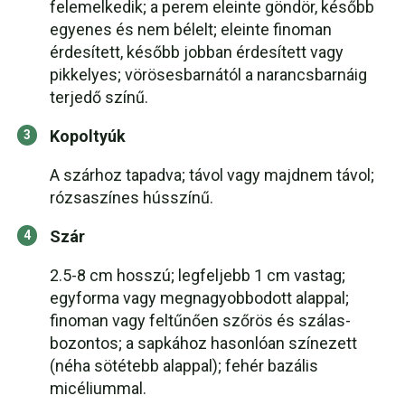
felemelkedik; a perem eleinte göndör, később
egyenes és nem bélelt; eleinte finoman
érdesített, később jobban érdesített vagy
pikkelyes; vörösesbarnától a narancsbarnáig
terjedő színű.
Kopoltyúk
A szárhoz tapadva; távol vagy majdnem távol;
rózsaszínes hússzínű.
Szár
2.5-8 cm hosszú; legfeljebb 1 cm vastag;
egyforma vagy megnagyobbodott alappal;
finoman vagy feltűnően szőrös és szálas-
bozontos; a sapkához hasonlóan színezett
(néha sötétebb alappal); fehér bazális
micéliummal.