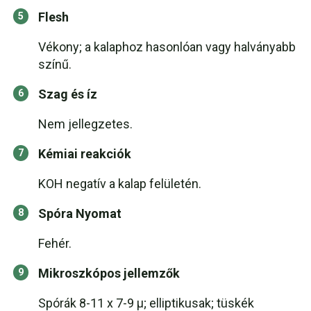
Flesh
Vékony; a kalaphoz hasonlóan vagy halványabb
színű.
Szag és íz
Nem jellegzetes.
Kémiai reakciók
KOH negatív a kalap felületén.
Spóra Nyomat
Fehér.
Mikroszkópos jellemzők
Spórák 8-11 x 7-9 µ; elliptikusak; tüskék