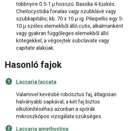
többnyire 0.5-1 µ hosszú. Basidia 4-tüskés.
Cheilocystidia fonalas vagy szubklávé vagy
szubkapitális; kb. 70 x 10 µ-ig. Pileipellis egy 5-
10 µ széles elemekből álló cutis, alkalmanként
vagy gyakran függőleges elemekből álló
kötegekkel; a végsejtek subclavate vagy
capitate alakúak.
Hasonló fajok
Laccaria laccata
Valamivel kevésbé robosztus faj, átlagosan
halványabb sapkával; a két faj biztos
elkülönítéséhez azonban a spórák
mikroszkópos vizsgálata szükséges.
Laccaria amethystina