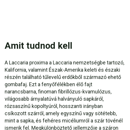
Amit tudnod kell
A Laccaria proxima a Laccaria nemzetségbe tartozó,
Kalifornia, valamint Észak-Amerika keleti és északi
részén található tűlevelű erdőkből származó ehető
gombafaj. Ezt a fenyőfélékben élő fajt
narancsbarna, finoman fibrillózus-kvamulózus,
világosabb árnyalatúvá halványuló sapkáról,
rózsaszínű kopoltyúról, hosszanti irányban
csíkozott szárról, amely egyszínű vagy sötétebb,
mint a sapka, és fehéres micéliumról a szár tövénél
ismerik fel. Megkülönböztető jellemzője a száron