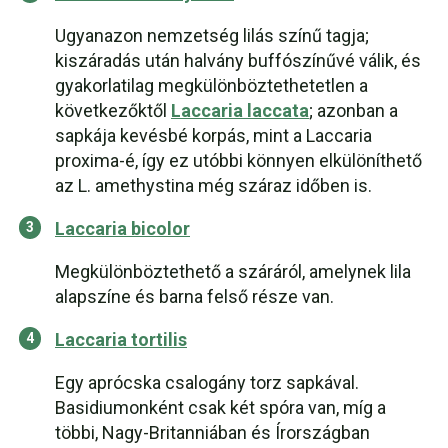
Ugyanazon nemzetség lilás színű tagja;
kiszáradás után halvány buffószínűvé válik, és
gyakorlatilag megkülönböztethetetlen a
következőktől
Laccaria laccata
; azonban a
sapkája kevésbé korpás, mint a Laccaria
proxima-é, így ez utóbbi könnyen elkülöníthető
az L. amethystina még száraz időben is.
Laccaria bicolor
Megkülönböztethető a száráról, amelynek lila
alapszíne és barna felső része van.
Laccaria tortilis
Egy aprócska csalogány torz sapkával.
Basidiumonként csak két spóra van, míg a
többi, Nagy-Britanniában és Írországban