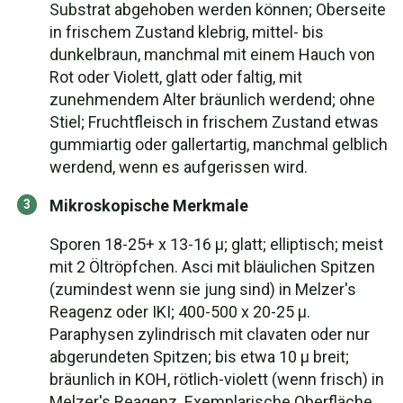
Substrat abgehoben werden können; Oberseite
in frischem Zustand klebrig, mittel- bis
dunkelbraun, manchmal mit einem Hauch von
Rot oder Violett, glatt oder faltig, mit
zunehmendem Alter bräunlich werdend; ohne
Stiel; Fruchtfleisch in frischem Zustand etwas
gummiartig oder gallertartig, manchmal gelblich
werdend, wenn es aufgerissen wird.
Mikroskopische Merkmale
Sporen 18-25+ x 13-16 µ; glatt; elliptisch; meist
mit 2 Öltröpfchen. Asci mit bläulichen Spitzen
(zumindest wenn sie jung sind) in Melzer's
Reagenz oder IKI; 400-500 x 20-25 µ.
Paraphysen zylindrisch mit clavaten oder nur
abgerundeten Spitzen; bis etwa 10 µ breit;
bräunlich in KOH, rötlich-violett (wenn frisch) in
Melzer's Reagenz. Exemplarische Oberfläche