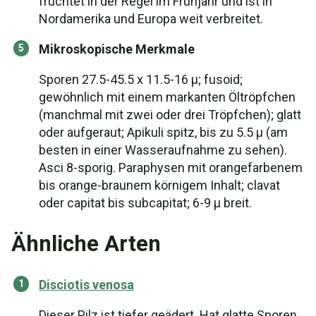
fruchtet in der Regel im Frühjahr und ist in
Nordamerika und Europa weit verbreitet.
Mikroskopische Merkmale
Sporen 27.5-45.5 x 11.5-16 µ; fusoid;
gewöhnlich mit einem markanten Öltröpfchen
(manchmal mit zwei oder drei Tröpfchen); glatt
oder aufgeraut; Apikuli spitz, bis zu 5.5 µ (am
besten in einer Wasseraufnahme zu sehen).
Asci 8-sporig. Paraphysen mit orangefarbenem
bis orange-braunem körnigem Inhalt; clavat
oder capitat bis subcapitat; 6-9 µ breit.
Ähnliche Arten
Disciotis venosa
Dieser Pilz ist tiefer geädert. Hat glatte Sporen