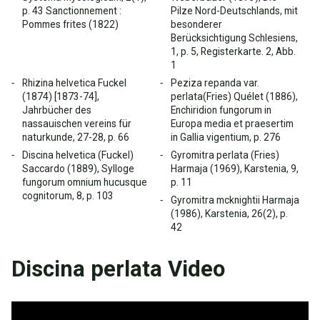
p. 43 Sanctionnement :
Pilze Nord-Deutschlands, mit
Pommes frites (1822)
besonderer
Berücksichtigung Schlesiens,
1, p. 5, Registerkarte. 2, Abb.
1
Rhizina helvetica Fuckel
Peziza repanda var.
(1874) [1873-74],
perlata(Fries) Quélet (1886),
Jahrbücher des
Enchiridion fungorum in
nassauischen vereins für
Europa media et praesertim
naturkunde, 27-28, p. 66
in Gallia vigentium, p. 276
Discina helvetica (Fuckel)
Gyromitra perlata (Fries)
Saccardo (1889), Sylloge
Harmaja (1969), Karstenia, 9,
fungorum omnium hucusque
p. 11
cognitorum, 8, p. 103
Gyromitra mcknightii Harmaja
(1986), Karstenia, 26(2), p.
42
Discina perlata Video