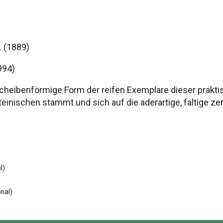
. (1889)
994)
scheibenförmige Form der reifen Exemplare dieser prakt
inischen stammt und sich auf die aderartige, faltige zen
l)
nal)