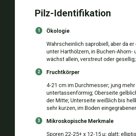
Pilz-Identifikation
Ökologie
Wahrscheinlich saprobiell, aber da e
unter Harthölzern, in Buchen-Ahorn-
wächst allein, verstreut oder geselli
Fruchtkörper
4-21 cm im Durchmesser; jung mehr o
untertassenförmig; Oberseite gelblich-
der Mitte; Unterseite weißlich bis he
sehr kurzen, im Boden eingegrabene
Mikroskopische Merkmale
Sporen 22-25+ x 12-15 µ; glatt; ellip