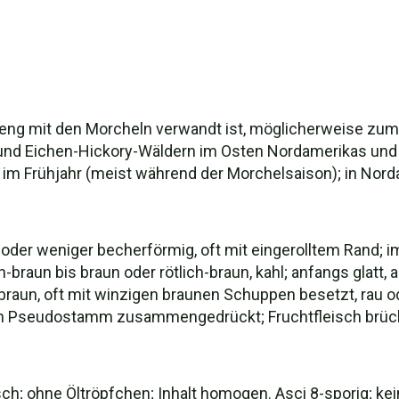
r eng mit den Morcheln verwandt ist, möglicherweise zumi
 und Eichen-Hickory-Wäldern im Osten Nordamerikas und 
g; im Frühjahr (meist während der Morchelsaison); in Nord
der weniger becherförmig, oft mit eingerolltem Rand; i
braun bis braun oder rötlich-braun, kahl; anfangs glatt, a
llbraun, oft mit winzigen braunen Schuppen besetzt, rau od
n Pseudostamm zusammengedrückt; Fruchtfleisch brüchi
tisch; ohne Öltröpfchen; Inhalt homogen. Asci 8-sporig; k