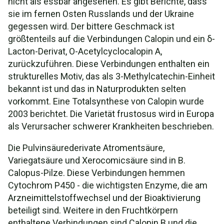
nicht als essbar angesehen. Es gibt Berichte, dass
sie im fernen Osten Russlands und der Ukraine
gegessen wird. Der bittere Geschmack ist
größtenteils auf die Verbindungen Calopin und ein δ-
Lacton-Derivat, O-Acetylcyclocalopin A,
zurückzuführen. Diese Verbindungen enthalten ein
strukturelles Motiv, das als 3-Methylcatechin-Einheit
bekannt ist und das in Naturprodukten selten
vorkommt. Eine Totalsynthese von Calopin wurde
2003 berichtet. Die Varietät frustosus wird in Europa
als Verursacher schwerer Krankheiten beschrieben.
Die Pulvinsäurederivate Atromentsäure,
Variegatsäure und Xerocomicsäure sind in B.
Calopus-Pilze. Diese Verbindungen hemmen
Cytochrom P450 - die wichtigsten Enzyme, die am
Arzneimittelstoffwechsel und der Bioaktivierung
beteiligt sind. Weitere in den Fruchtkörpern
enthaltene Verbindungen sind Calopin B und die