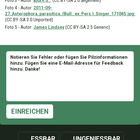
Foto 3 - Autor:
Björn S..
. (CC BY-SA 2.0 allgemein)
Foto 4 - Autor:
2011-09-
27_Asterophora_parasitica_(Bull._ex_Pers.)_Singer_171045.jpg:
(CC BY-SA 3.0 Unported)
Foto 5 - Autor:
James Lindsey
(CC BY-SA 2.5 Generic)
EINREICHEN
ESSBAR
UNGENIESSBAR