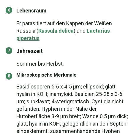
Lebensraum
Er parasitiert auf den Kappen der Weißen
Russula (
Russula delica
) und
Lactarius
piperatus
.
Jahreszeit
Sommer bis Herbst.
Mikroskopische Merkmale
Basidiosporen 5-6 x 4-5 µm; ellipsoid; glatt;
hyalin in KOH; inamyloid. Basidien 25-28 x 3-6
µm; subklavat; 4-sterigmatisch. Cystidia nicht
gefunden. Hyphen in der Nähe der
Hutoberfläche 3-9 µm breit; Wände 0.5 µm dick;
glatt; hyalin in KOH; gelegentlich an den Septen
eingeklemmt; zusammenhängende Hyphen