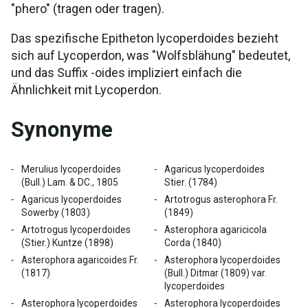
"phero" (tragen oder tragen).
Das spezifische Epitheton lycoperdoides bezieht
sich auf Lycoperdon, was "Wolfsblähung" bedeutet,
und das Suffix -oides impliziert einfach die
Ähnlichkeit mit Lycoperdon.
Synonyme
Merulius lycoperdoides
Agaricus lycoperdoides
(Bull.) Lam. & DC., 1805
Stier. (1784)
Agaricus lycoperdoides
Artotrogus asterophora Fr.
Sowerby (1803)
(1849)
Artotrogus lycoperdoides
Asterophora agaricicola
(Stier.) Kuntze (1898)
Corda (1840)
Asterophora agaricoides Fr.
Asterophora lycoperdoides
(1817)
(Bull.) Ditmar (1809) var.
lycoperdoides
Asterophora lycoperdoides
Asterophora lycoperdoides