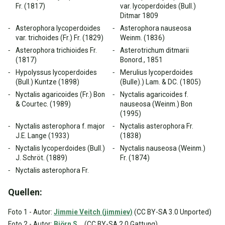
Fr. (1817)
var. lycoperdoides (Bull.)
Ditmar 1809
Asterophora lycoperdoides
Asterophora nauseosa
var. trichoides (Fr.) Fr. (1829)
Weinm. (1836)
Asterophora trichioides Fr.
Asterotrichum ditmarii
(1817)
Bonord., 1851
Hypolyssus lycoperdoides
Merulius lycoperdoides
(Bull.) Kuntze (1898)
(Bulle).) Lam. & DC. (1805)
Nyctalis agaricoides (Fr.) Bon
Nyctalis agaricoides f.
& Courtec. (1989)
nauseosa (Weinm.) Bon
(1995)
Nyctalis asterophora f. major
Nyctalis asterophora Fr.
J.E. Lange (1933)
(1838)
Nyctalis lycoperdoides (Bull.)
Nyctalis nauseosa (Weinm.)
J. Schröt. (1889)
Fr. (1874)
Nyctalis asterophora Fr.
Quellen:
Foto 1 - Autor:
Jimmie Veitch (jimmiev)
(CC BY-SA 3.0 Unported)
Foto 2 - Autor:
Björn S..
. (CC BY-SA 2.0 Gattung)