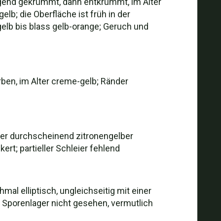
Jugend gekrümmt, dann entkrümmt, im Alter
lb; die Oberfläche ist früh in der
elb bis blass gelb-orange; Geruch und
ben, im Alter creme-gelb; Ränder
 über durchscheinend zitronengelber
ert; partieller Schleier fehlend
mal elliptisch, ungleichseitig mit einer
; Sporenlager nicht gesehen, vermutlich