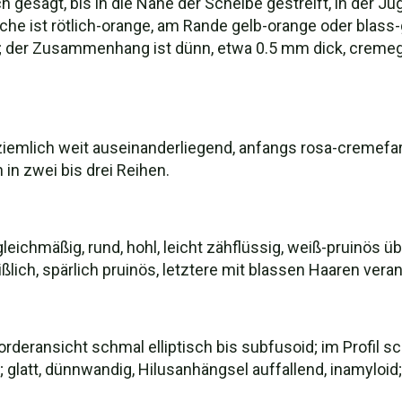
h gesägt, bis in die Nähe der Scheibe gestreift, in der 
he ist rötlich-orange, am Rande gelb-orange oder blass-ge
s; der Zusammenhang ist dünn, etwa 0.5 mm dick, cremeg
iemlich weit auseinanderliegend, anfangs rosa-cremefar
 in zwei bis drei Reihen.
 gleichmäßig, rund, hohl, leicht zähflüssig, weiß-pruinös
lich, spärlich pruinös, letztere mit blassen Haaren verank
orderansicht schmal elliptisch bis subfusoid; im Profil sch
glatt, dünnwandig, Hilusanhängsel auffallend, inamyloid