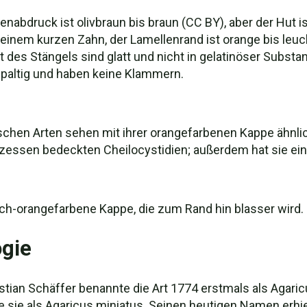
abdruck ist olivbraun bis braun (CC BY), aber der Hut ist
nem kurzen Zahn, der Lamellenrand ist orange bis leuchte
 des Stängels sind glatt und nicht in gelatinöser Substa
paltig und haben keine Klammern.
chen Arten sehen mit ihrer orangefarbenen Kappe ähnlic
zessen bedeckten Cheilocystidien; außerdem hat sie eine 
ch-orangefarbene Kappe, die zum Rand hin blasser wird.
gie
ian Schäffer benannte die Art 1774 erstmals als Agaricu
 sie als Agaricus miniatus. Seinen heutigen Namen erhie