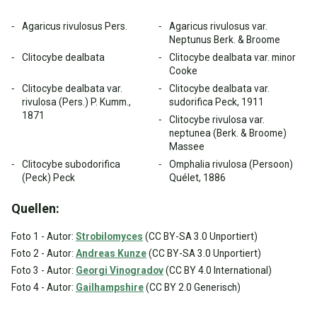
Agaricus rivulosus Pers.
Agaricus rivulosus var.
Neptunus Berk. & Broome
Clitocybe dealbata
Clitocybe dealbata var. minor
Cooke
Clitocybe dealbata var.
Clitocybe dealbata var.
rivulosa (Pers.) P. Kumm.,
sudorifica Peck, 1911
1871
Clitocybe rivulosa var.
neptunea (Berk. & Broome)
Massee
Clitocybe subodorifica
Omphalia rivulosa (Persoon)
(Peck) Peck
Quélet, 1886
Quellen:
Foto 1 - Autor:
Strobilomyces
(CC BY-SA 3.0 Unportiert)
Foto 2 - Autor:
Andreas Kunze
(CC BY-SA 3.0 Unportiert)
Foto 3 - Autor:
Georgi Vinogradov
(CC BY 4.0 International)
Foto 4 - Autor:
Gailhampshire
(CC BY 2.0 Generisch)