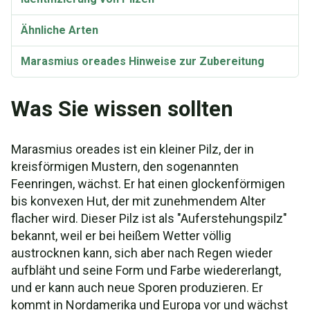
Ähnliche Arten
Marasmius oreades Hinweise zur Zubereitung
Rezept: Feenring-Pilz-Makronen
Was Sie wissen sollten
Rezept: Feenring-Pilz-Suppe
Marasmius oreades ist ein kleiner Pilz, der in
Das Rezept: Reis-Pilaw mit Feenring-Pilzen
kreisförmigen Mustern, den sogenannten
Feenringen, wächst. Er hat einen glockenförmigen
Rezept: Feenring-Kekse
bis konvexen Hut, der mit zunehmendem Alter
Rezept: Feenring-Pilz-Nudelsoße
flacher wird. Dieser Pilz ist als "Auferstehungspilz"
bekannt, weil er bei heißem Wetter völlig
Das Rezept: Feenring-Pilz-Risotto
austrocknen kann, sich aber nach Regen wieder
aufbläht und seine Form und Farbe wiedererlangt,
Taxonomie und Etymologie
und er kann auch neue Sporen produzieren. Er
kommt in Nordamerika und Europa vor und wächst