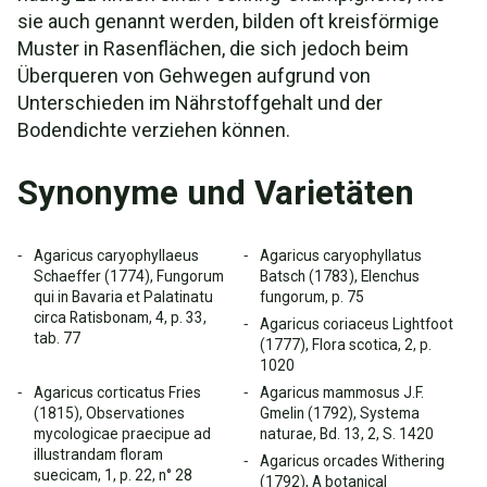
sie auch genannt werden, bilden oft kreisförmige
Muster in Rasenflächen, die sich jedoch beim
Überqueren von Gehwegen aufgrund von
Unterschieden im Nährstoffgehalt und der
Bodendichte verziehen können.
Synonyme und Varietäten
Agaricus caryophyllaeus
Agaricus caryophyllatus
Schaeffer (1774), Fungorum
Batsch (1783), Elenchus
qui in Bavaria et Palatinatu
fungorum, p. 75
circa Ratisbonam, 4, p. 33,
Agaricus coriaceus Lightfoot
tab. 77
(1777), Flora scotica, 2, p.
1020
Agaricus corticatus Fries
Agaricus mammosus J.F.
(1815), Observationes
Gmelin (1792), Systema
mycologicae praecipue ad
naturae, Bd. 13, 2, S. 1420
illustrandam floram
Agaricus orcades Withering
suecicam, 1, p. 22, n° 28
(1792), A botanical