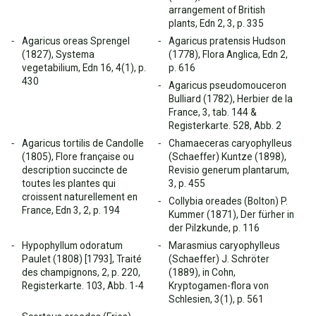
arrangement of British
plants, Edn 2, 3, p. 335
Agaricus oreas Sprengel
Agaricus pratensis Hudson
(1827), Systema
(1778), Flora Anglica, Edn 2,
vegetabilium, Edn 16, 4(1), p.
p. 616
430
Agaricus pseudomouceron
Bulliard (1782), Herbier de la
France, 3, tab. 144 &
Registerkarte. 528, Abb. 2
Agaricus tortilis de Candolle
Chamaeceras caryophylleus
(1805), Flore française ou
(Schaeffer) Kuntze (1898),
description succincte de
Revisio generum plantarum,
toutes les plantes qui
3, p. 455
croissent naturellement en
Collybia oreades (Bolton) P.
France, Edn 3, 2, p. 194
Kummer (1871), Der fürher in
der Pilzkunde, p. 116
Hypophyllum odoratum
Marasmius caryophylleus
Paulet (1808) [1793], Traité
(Schaeffer) J. Schröter
des champignons, 2, p. 220,
(1889), in Cohn,
Registerkarte. 103, Abb. 1-4
Kryptogamen-flora von
Schlesien, 3(1), p. 561