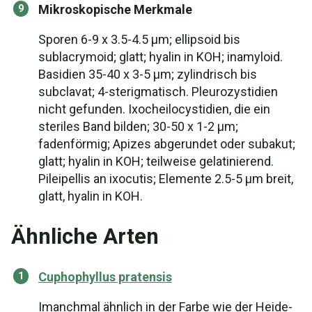
Mikroskopische Merkmale
Sporen 6-9 x 3.5-4.5 µm; ellipsoid bis
sublacrymoid; glatt; hyalin in KOH; inamyloid.
Basidien 35-40 x 3-5 µm; zylindrisch bis
subclavat; 4-sterigmatisch. Pleurozystidien
nicht gefunden. Ixocheilocystidien, die ein
steriles Band bilden; 30-50 x 1-2 µm;
fadenförmig; Apizes abgerundet oder subakut;
glatt; hyalin in KOH; teilweise gelatinierend.
Pileipellis an ixocutis; Elemente 2.5-5 µm breit,
glatt, hyalin in KOH.
Ähnliche Arten
Cuphophyllus pratensis
Іmanchmal ähnlich in der Farbe wie der Heide-