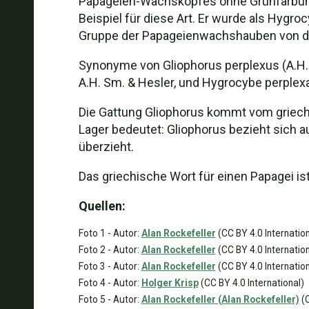
Papageien-Wachskopfes ohne Grünfärbung an
Beispiel für diese Art. Er wurde als Hygr
Gruppe der Papageienwachshauben von den 
Synonyme von Gliophorus perplexus (A.H.
A.H. Sm. & Hesler, und Hygrocybe perplexa
Die Gattung Gliophorus kommt vom griechi
Lager bedeutet: Gliophorus bezieht sich auf
überzieht.
Das griechische Wort für einen Papagei is
Quellen:
Foto 1 - Autor:
Alan Rockefeller
(CC BY 4.0 Internation
Foto 2 - Autor:
Alan Rockefeller
(CC BY 4.0 Internation
Foto 3 - Autor:
Alan Rockefeller
(CC BY 4.0 Internation
Foto 4 - Autor:
Holger Krisp
(CC BY 4.0 International)
Foto 5 - Autor:
Alan Rockefeller (Alan Rockefeller)
(C