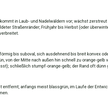
ommt in Laub- und Nadelwäldern vor; wächst zerstreut b
ter Straßenränder; Frühjahr bis Herbst (oder überwint
erbreitet.
ig bis suboval, sich ausdehnend bis breit konvex oder fa
rün, von der Mitte nach außen hin schnell zu orange-gel
asst); schließlich stumpf-orange-gelb; der Rand oft dünn
ast entfernt; anfangs meist blassgrün, im Laufe der Entwi
emen.