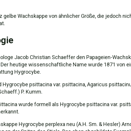
nz gelbe Wachskappe von ähnlicher Größe, die jedoch nic
at.
gie
ologe Jacob Christian Schaeffer den Papageien-Wachsk
. Der heutige wissenschaftliche Name wurde 1871 von 
Gattung Hygrocybe.
Hygrocybe psittacina var. psittacina, Agaricus psittacin
(Schaeff.) P. Kumm.
tacina wurde formell als Hygrocybe psittacina var. psitta
nerkannt.
skappe Hygrocybe perplexa neu (A.H. Sm. & Hesler) Arno