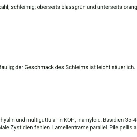
kahl; schleimig; oberseits blassgrün und unterseits oran
aulig; der Geschmack des Schleims ist leicht säuerlich.
d; hyalin und multiguttulär in KOH; inamyloid. Basidien 35-
le Zystidien fehlen. Lamellentrame parallel. Pileipellis a