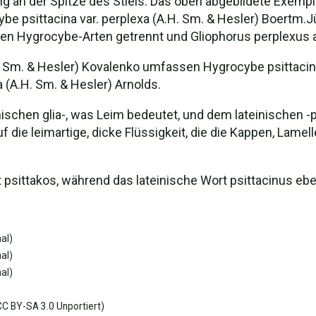
 der Spitze des Stiels. Das oben abgebildete Exemplar i
ocybe psittacina var. perplexa (A.H. Sm. & Hesler) Boert
Hygrocybe-Arten getrennt und Gliophorus perplexus als
 Sm. & Hesler) Kovalenko umfassen Hygrocybe psittacina
 (A.H. Sm. & Hesler) Arnolds.
schen glia-, was Leim bedeutet, und dem lateinischen 
 die leimartige, dicke Flüssigkeit, die die Kappen, Lamell
t psittakos, während das lateinische Wort psittacinus ebe
al)
al)
al)
C BY-SA 3.0 Unportiert)