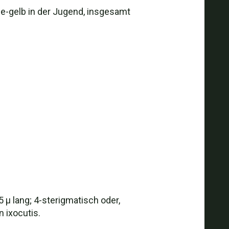
ge-gelb in der Jugend, insgesamt
45 µ lang; 4-sterigmatisch oder,
n ixocutis.