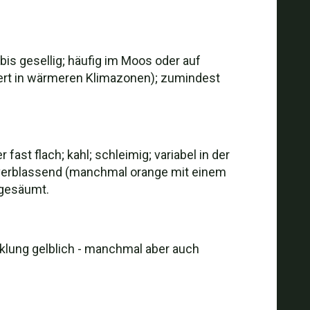
is gesellig; häufig im Moos oder auf
ert in wärmeren Klimazonen); zumindest
st flach; kahl; schleimig; variabel in der
b verblassend (manchmal orange mit einem
 gesäumt.
cklung gelblich - manchmal aber auch