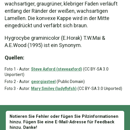
wachsartiger, graugrüner, klebriger Faden verläuft
entlang der Ränder der weißen, wachsartigen
Lamellen. Die konvexe Kappe wird in der Mitte
eingedrückt und verfärbt sich braun.
Hygrocybe graminicolor (E.Horak) T.W.Mai &
A.E.Wood (1995) ist ein Synonym.
Quellen:
Foto 1 - Autor:
Steve Axford (steveaxford)
(CC BY-SA 3.0
Unportiert)
Foto 2 - Autor:
georgiasteel
(Public Domain)
Foto 3 - Autor:
Mary Smiley (ladyflyfsh)
(CC BY-SA 3.0 Unported)