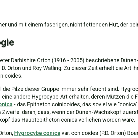
er und mit einem faserigen, nicht fettenden Hut, der bei
gie
eter Darbishire Orton (1916 - 2005) beschriebene Düne
D. Orton und Roy Watling. Zu dieser Zeit erhielt die Art i
nicoides.
l die Pilze dieser Gruppe immer sehr feucht sind. Hygro
ts eine andere Hygrocybe-Art erhalten, deren Mützen die
onica
- das Epitheton coinicoides, das soviel wie "conica
n Zweifel daran, dass, wenn der Dünen-Wachskopf zuers
pf das Hauptepitheton conica verliehen worden wäre.
Orton,
Hygrocybe conica
var. conicoides (P.D. Orton) Boe