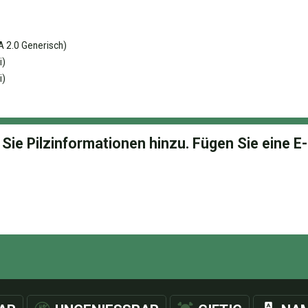
 2.0 Generisch)
i)
i)