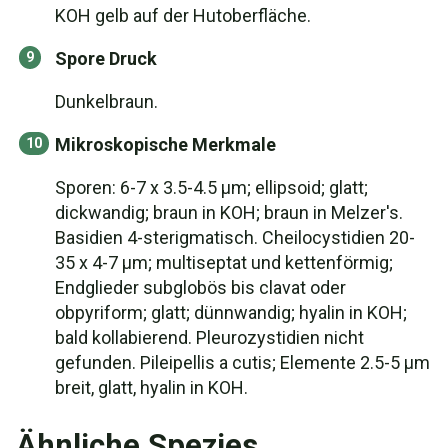
KOH gelb auf der Hutoberfläche.
Spore Druck
Dunkelbraun.
Mikroskopische Merkmale
Sporen: 6-7 x 3.5-4.5 µm; ellipsoid; glatt;
dickwandig; braun in KOH; braun in Melzer's.
Basidien 4-sterigmatisch. Cheilocystidien 20-
35 x 4-7 µm; multiseptat und kettenförmig;
Endglieder subglobös bis clavat oder
obpyriform; glatt; dünnwandig; hyalin in KOH;
bald kollabierend. Pleurozystidien nicht
gefunden. Pileipellis a cutis; Elemente 2.5-5 µm
breit, glatt, hyalin in KOH.
Ähnliche Spezies