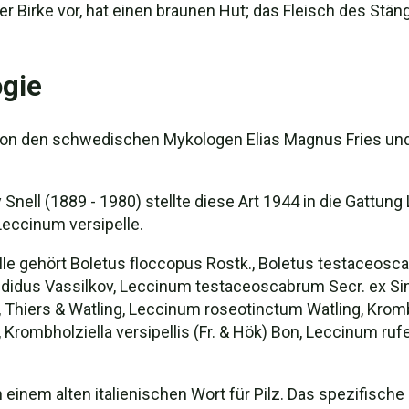
r Birke vor, hat einen braunen Hut; das Fleisch des Stä
gie
von den schwedischen Mykologen Elias Magnus Fries und 
nell (1889 - 1980) stellte diese Art 1944 in die Gattun
eccinum versipelle.
gehört Boletus floccopus Rostk., Boletus testaceoscaber 
ndidus Vassilkov, Leccinum testaceoscabrum Secr. ex Si
 Thiers & Watling, Leccinum roseotinctum Watling, Krombh
 Krombholziella versipellis (Fr. & Hök) Bon, Leccinum r
nem alten italienischen Wort für Pilz. Das spezifische E