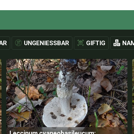
AR
UNGENIESSBAR
GIFTIG
NAM
Leccinum cyaneobasileucum: