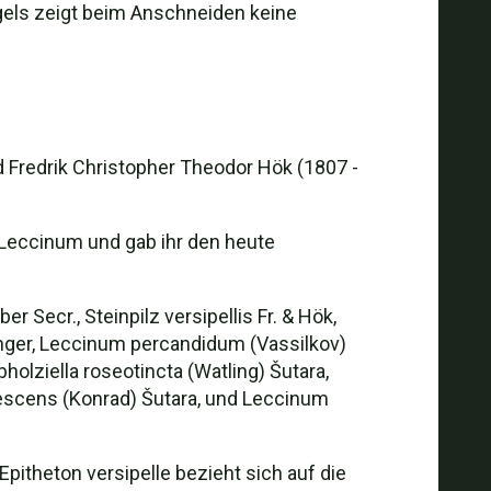
ngels zeigt beim Anschneiden keine
Fredrik Christopher Theodor Hök (1807 -
g Leccinum und gab ihr den heute
Secr., Steinpilz versipellis Fr. & Hök,
nger, Leccinum percandidum (Vassilkov)
olziella roseotincta (Watling) Šutara,
ufescens (Konrad) Šutara, und Leccinum
pitheton versipelle bezieht sich auf die