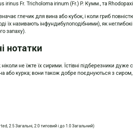
rinus Fr. Tricholoma irinum (Fr.) P. Кумм., та Rhodopaxil
означає глечик для вина або кубок, і коли гриб повніст
оді їх називають інфундибулоподібними), як неглибокі
го запаху).
ні нотатки
 ніколи не їжте їх сирими. Їстівні підберезники дуже 
нина або курка; вони також добре поєднуються з сиром
ted, 2.5 Загальні, 2.0 типовий і до 1.0 Загальний)