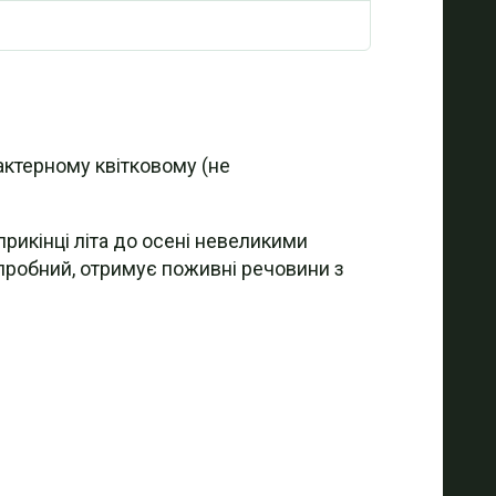
актерному квітковому (не
рикінці літа до осені невеликими
Сапробний, отримує поживні речовини з