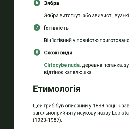
Зябра
Зябра витягнуті або звивисті, вузьк
Їстівність
Він їстівний у повністю приготован
Схожі види
Clitocybe nuda
, деревна поганка, 
відтінок капелюшка.
Етимологія
Цей гриб був описаний у 1838 році і н
загальноприйняту наукову назву Lepista 
(1923-1987).