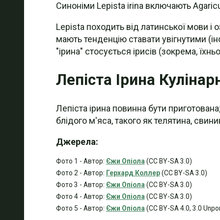
Синоніми Lepista irina включають Agaricus i
Lepista походить від латинської мови і 
мають тенденцію ставати увігнутими (ін
"ірина" стосується ірисів (зокрема, їхньо
Лепіста Ірина Кулінар
Лепіста ірина повинна бути приготована;
блідого м'яса, такого як телятина, сви
Джерела:
Фото 1 - Автор:
Єжи Опіола
(CC BY-SA 3.0)
Фото 2 - Автор:
Герхард Коллер
(CC BY-SA 3.0)
Фото 3 - Автор:
Єжи Опіола
(CC BY-SA 3.0)
Фото 4 - Автор:
Єжи Опіола
(CC BY-SA 3.0)
Фото 5 - Автор:
Єжи Опіола
(CC BY-SA 4.0, 3.0 Unpor