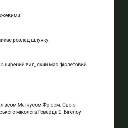
рожевими.
кликає розлад шлунку.
 поширений вид, який має фіолетовий
 Еліасом Магнусом Фрісом. Свою
ського міколога Говарда Е. Бігелоу