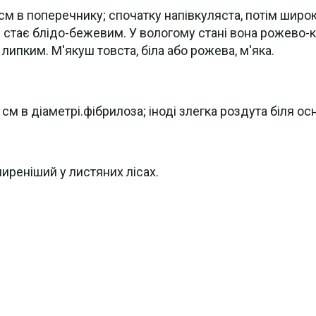
см в поперечнику; спочатку напівкуляста, потім широ
 стає блідо-бежевим. У вологому стані вона рожево-к
ипким. М'якуш товста, біла або рожева, м'яка.
0 см в діаметрі.фібрилоза; іноді злегка роздута біля о
ширеніший у листяних лісах.