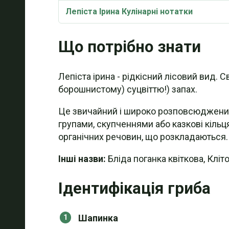
Лепіста Ірина Кулінарні нотатки
Що потрібно знати
Лепіста ірина - рідкісний лісовий вид.
борошнистому) суцвіттю!) запах.
Це звичайний і широко розповсюджений г
групами, скупченнями або казкові кільц
органічних речовин, що розкладаються.
Інші назви:
Бліда поганка квіткова, Кліто
Ідентифікація гриба
Шапинка