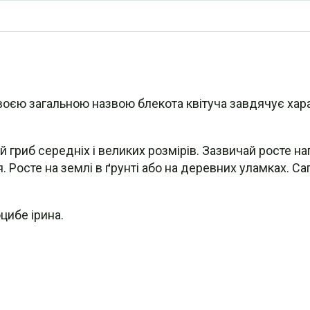
 Своєю загальною назвою блекота квітуча завдячує хар
риб середніх і великих розмірів. Зазвичай росте нап
я. Росте на землі в ґрунті або на деревних уламках. 
цибе ірина.