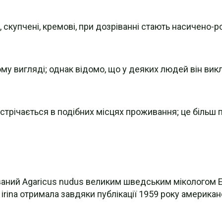
і, скупчені, кремові, при дозріванні стають насичено-
ому вигляді; однак відомо, що у деяких людей він ви
зустрічається в подібних місцях проживання; це більш
азваний Agaricus nudus великим шведським мікологом
irina отримала завдяки публікації 1959 року американ