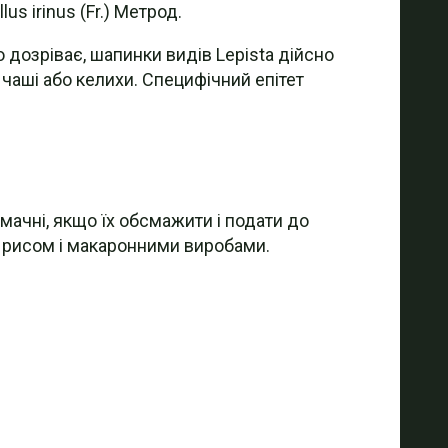
lus irinus (Fr.) Метрод.
ю дозріває, шапинки видів Lepista дійсно
 чаші або келихи. Специфічний епітет
смачні, якщо їх обсмажити і подати до
, рисом і макаронними виробами.