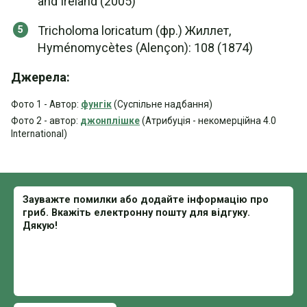
and Ireland (2005)
Tricholoma loricatum (фр.) Жиллет,
Hyménomycètes (Alençon): 108 (1874)
Джерела:
Фото 1 - Автор:
фунгік
(Суспільне надбання)
Фото 2 - автор:
джонплішке
(Атрибуція - некомерційна 4.0
International)