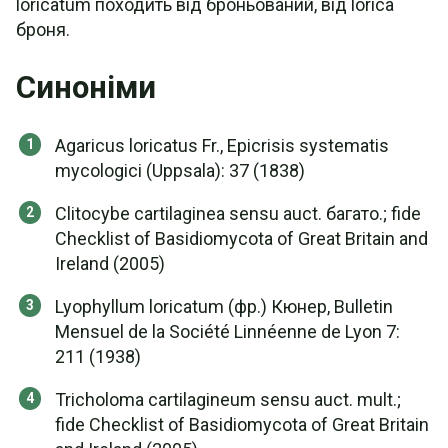
loricatum походить від броньований, від loríca
броня.
Синоніми
Agaricus loricatus Fr., Epicrisis systematis
mycologici (Uppsala): 37 (1838)
Clitocybe cartilaginea sensu auct. багато.; fide
Checklist of Basidiomycota of Great Britain and
Ireland (2005)
Lyophyllum loricatum (фр.) Кюнер, Bulletin
Mensuel de la Société Linnéenne de Lyon 7:
211 (1938)
Tricholoma cartilagineum sensu auct. mult.;
fide Checklist of Basidiomycota of Great Britain