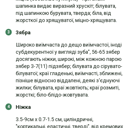
шапинка видає виразний хрускіт; білувата,
під шапинкою бурувата, тверда; біла, від
жорсткої до хрящуватої, міцно-хрящувата.
Зябра
Широко виїмчаста до дещо виїмчастої, іноді
субдекурентної у вигляді зуба", 56-65 зябер
досягають ніжки, широкі, між кожною парою
зябер 3-7(11) підзябер; білувата до сірувато-
білуватої; краї гладенькі, виїмчасті, зближені,
пізніше відносно віддалені, деякі з'єднуючі
жилки; білувата, краї жовтіють; краї розмиті,
жорсткі; біло-блідо-жовтувата.
Ніжка
3.5-9см х 0.7-1.5 см, циліндричні,
"кортикальні, еластичні, тверді", від кремових