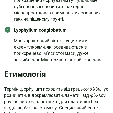
прикрашений чорнуватим гуттулом, має
субглобальні спори та характерне
місцезростання в приморських соснових
гаях на піщаному ґрунті.
Lyophyllum conglobatum
Має характерний ріст, з кущистими
екземплярами, які розвиваються з
прикореневої м'ясистої маси, дуже
заглибленої. Має темно-сіре забарвлення.
Етимологія
Термін Lyophyllum походить від грецького λύω lýo
розчиняти, відокремлювати, ламати і від φύλλον
phýllon листок, пластинка: для пластинки без
з'єднань, без анастомозу. Специфічний епітет