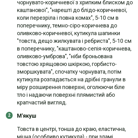
чорнувато-коричневої з хрипким блиском до
каштанової", "нарешті до блідо-коричневої,
коли перезріла і повна комах", 5-10 см в
поперечнику, темно-сіро-коричнева до
оливково-коричневої, кутикула шапинки
"товста, дещо жилкувата і ребриста", 5-10 см
в поперечнику, "каштаново-сепія-коричнева,
оливково-умброва", "ніби броньована
товстою хрящовою шкіркою, горбисто-
зморшкувата", спочатку чорнувата, потім
кутикула розпадається на дрібні гранули в
міру розширення поверхні, оголюючи біле
тло і надаючи поверхні плямистий або
крапчастий вигляд.
М'якуш
Товста в центрі, тонша до краю, еластична,
міцна (особливо кутикула) - при зламі