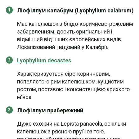
Ліофіллум калабрум (Lyophyllum calabrum)
Має капелюшок з блідо-коричнево-рожевим
забарвленням, досить оригінальний і
відмінний від інших європейських видів.
Локалізований і відомий у Калабрії.
Lyophyllum decastes
Характеризується сіро-коричневим,
попелясто-сірим капелюшком, кущистим
ростом, поставою і консистенцією крихкого
м'яса.
Ліофіллум прибережний
Дуже схожий на Lepista panaeola, оскільки
капелюшок з рясною пруїнозітою,