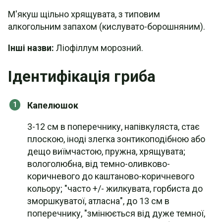
М'якуш щільно хрящувата, з типовим
алкогольним запахом (кислувато-борошняним).
Інші назви:
Ліофіллум морозний.
Ідентифікація гриба
Капелюшок
3-12 см в поперечнику, напівкуляста, стає
плоскою, іноді злегка зонтикоподібною або
дещо виїмчастою, пружна, хрящувата;
вологолюбна, від темно-оливково-
коричневого до каштаново-коричневого
кольору; "часто +/- жилкувата, горбиста до
зморшкуватої, атласна", до 13 см в
поперечнику, "змінюється від дуже темної,