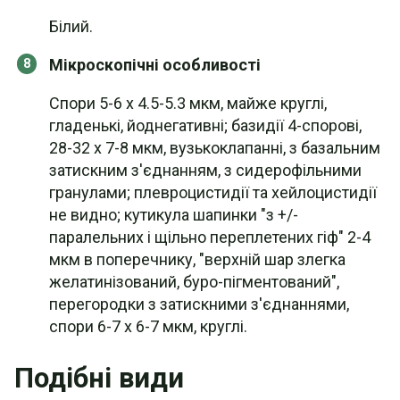
Білий.
Мікроскопічні особливості
Спори 5-6 х 4.5-5.3 мкм, майже круглі,
гладенькі, йоднегативні; базидії 4-спорові,
28-32 х 7-8 мкм, вузькоклапанні, з базальним
затискним з'єднанням, з сидерофільними
гранулами; плевроцистидії та хейлоцистидії
не видно; кутикула шапинки "з +/-
паралельних і щільно переплетених гіф" 2-4
мкм в поперечнику, "верхній шар злегка
желатинізований, буро-пігментований",
перегородки з затискними з'єднаннями,
спори 6-7 х 6-7 мкм, круглі.
Подібні види