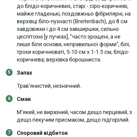
до блідо-коричневих, старі - сіро-коричневі,
майже гладенькі, поздовжньо фібрилярні, на
верхівці біло-пухнасті (Breitenbach), до 8 см
завдовжки і до 4 см завширшки, сильно
цеспітозні [у пучках], "часто зрощені, а не
лише біля основи, неправильної форми", білі,
трохи коричнюваті, 5-10 см х 1-1.5 см, блідо-
коричнева; верхівка борошниста.
Запах
Трав'янистий, незначний.
Смак
М'який, не виразний, часом дещо перцевий, з
дещо пекучим присмаком, дещо підгорілий.
Споровий відбиток