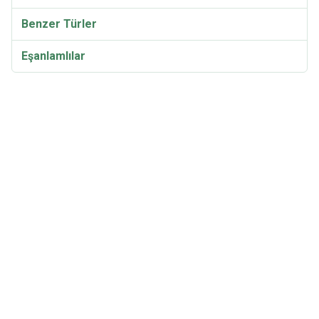
Benzer Türler
Eşanlamlılar
Discina perlata Video