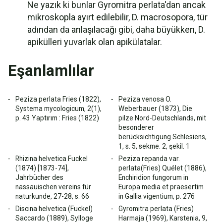
Ne yazık ki bunlar Gyromitra perlata'dan ancak
mikroskopla ayırt edilebilir, D. macrosopora, tür
adından da anlaşılacağı gibi, daha büyükken, D.
apikülleri yuvarlak olan apikülatalar.
Eşanlamlılar
Peziza perlata Fries (1822),
Peziza venosa O.
Systema mycologicum, 2(1),
Weberbauer (1873), Die
p. 43 Yaptırım : Fries (1822)
pilze Nord-Deutschlands, mit
besonderer
berücksichtigung Schlesiens,
1, s. 5, sekme. 2, şekil. 1
Rhizina helvetica Fuckel
Peziza repanda var.
(1874) [1873-74],
perlata(Fries) Quélet (1886),
Jahrbücher des
Enchiridion fungorum in
nassauischen vereins für
Europa media et praesertim
naturkunde, 27-28, s. 66
in Gallia vigentium, p. 276
Discina helvetica (Fuckel)
Gyromitra perlata (Fries)
Saccardo (1889), Sylloge
Harmaja (1969), Karstenia, 9,