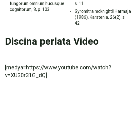
fungorum omnium hucusque
s. 11
cognitorum, 8, p. 103
Gyromitra mcknightii Harmaja
(1986), Karstenia, 26(2), s.
42
Discina perlata Video
[medya=https://www.youtube.com/watch?
v=XU30r31G_dQ]