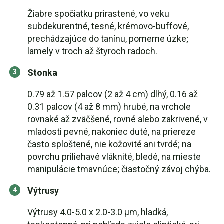
Žiabre spočiatku prirastené, vo veku
subdekurentné, tesné, krémovo-buffové,
prechádzajúce do tanínu, pomerne úzke;
lamely v troch až štyroch radoch.
Stonka
0.79 až 1.57 palcov (2 až 4 cm) dlhý, 0.16 až
0.31 palcov (4 až 8 mm) hrubé, na vrchole
rovnaké až zväčšené, rovné alebo zakrivené, v
mladosti pevné, nakoniec duté, na priereze
často sploštené, nie kožovité ani tvrdé; na
povrchu priliehavé vláknité, bledé, na mieste
manipulácie tmavnúce; čiastočný závoj chýba.
Výtrusy
Výtrusy 4.0-5.0 x 2.0-3.0 µm, hladká,