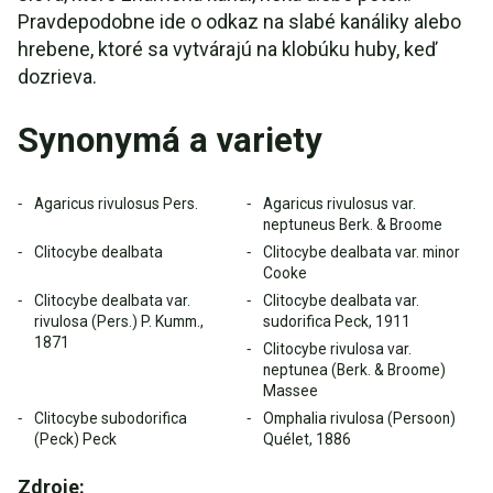
Pravdepodobne ide o odkaz na slabé kanáliky alebo
hrebene, ktoré sa vytvárajú na klobúku huby, keď
dozrieva.
Synonymá a variety
Agaricus rivulosus Pers.
Agaricus rivulosus var.
neptuneus Berk. & Broome
Clitocybe dealbata
Clitocybe dealbata var. minor
Cooke
Clitocybe dealbata var.
Clitocybe dealbata var.
rivulosa (Pers.) P. Kumm.,
sudorifica Peck, 1911
1871
Clitocybe rivulosa var.
neptunea (Berk. & Broome)
Massee
Clitocybe subodorifica
Omphalia rivulosa (Persoon)
(Peck) Peck
Quélet, 1886
Zdroje: