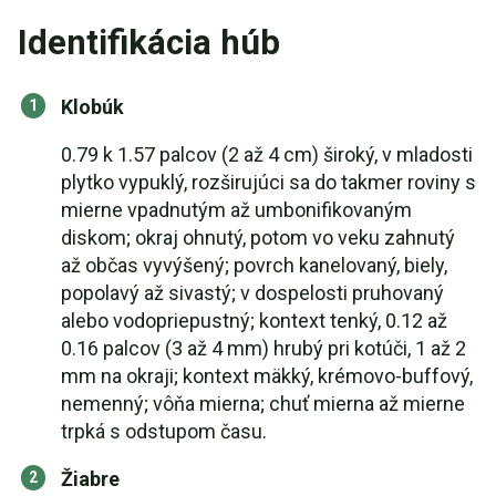
Identifikácia húb
Klobúk
0.79 k 1.57 palcov (2 až 4 cm) široký, v mladosti
plytko vypuklý, rozširujúci sa do takmer roviny s
mierne vpadnutým až umbonifikovaným
diskom; okraj ohnutý, potom vo veku zahnutý
až občas vyvýšený; povrch kanelovaný, biely,
popolavý až sivastý; v dospelosti pruhovaný
alebo vodopriepustný; kontext tenký, 0.12 až
0.16 palcov (3 až 4 mm) hrubý pri kotúči, 1 až 2
mm na okraji; kontext mäkký, krémovo-buffový,
nemenný; vôňa mierna; chuť mierna až mierne
trpká s odstupom času.
Žiabre