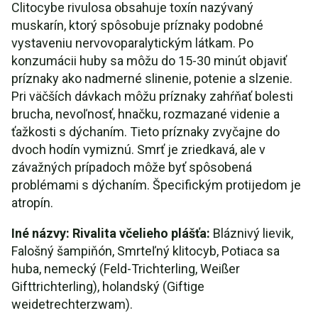
Clitocybe rivulosa obsahuje toxín nazývaný
muskarín, ktorý spôsobuje príznaky podobné
vystaveniu nervovoparalytickým látkam. Po
konzumácii huby sa môžu do 15-30 minút objaviť
príznaky ako nadmerné slinenie, potenie a slzenie.
Pri väčších dávkach môžu príznaky zahŕňať bolesti
brucha, nevoľnosť, hnačku, rozmazané videnie a
ťažkosti s dýchaním. Tieto príznaky zvyčajne do
dvoch hodín vymiznú. Smrť je zriedkavá, ale v
závažných prípadoch môže byť spôsobená
problémami s dýchaním. Špecifickým protijedom je
atropín.
Iné názvy: Rivalita včelieho plášťa:
Bláznivý lievik,
Falošný šampiňón, Smrteľný klitocyb, Potiaca sa
huba, nemecký (Feld-Trichterling, Weißer
Gifttrichterling), holandský (Giftige
weidetrechterzwam).