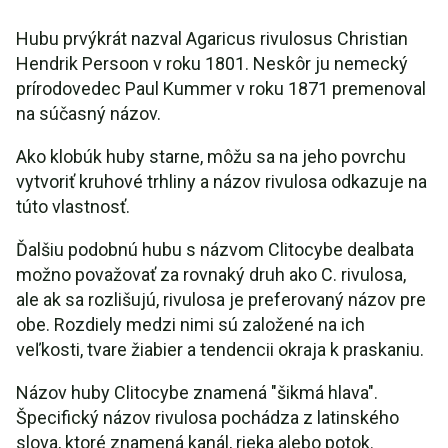
Hubu prvýkrát nazval Agaricus rivulosus Christian
Hendrik Persoon v roku 1801. Neskôr ju nemecký
prírodovedec Paul Kummer v roku 1871 premenoval
na súčasný názov.
Ako klobúk huby starne, môžu sa na jeho povrchu
vytvoriť kruhové trhliny a názov rivulosa odkazuje na
túto vlastnosť.
Ďalšiu podobnú hubu s názvom Clitocybe dealbata
možno považovať za rovnaký druh ako C. rivulosa,
ale ak sa rozlišujú, rivulosa je preferovaný názov pre
obe. Rozdiely medzi nimi sú založené na ich
veľkosti, tvare žiabier a tendencii okraja k praskaniu.
Názov huby Clitocybe znamená "šikmá hlava".
Špecifický názov rivulosa pochádza z latinského
slova, ktoré znamená kanál, rieka alebo potok.