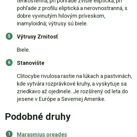
tenkostenná, pri pohľade zvisle eliptická, pri
pohľade z profilu eliptická a nerovnostranná, s
dobre vyvinutým hilovým príveskom,
inamyloidná; výtrusy sú biele.
Výtrusy Zrnitosť
Biele.
Stanovište
Clitocybe rivulosa rastie na lúkach a pastvinách,
kde vytvára rozprávkové kruhy, a vyskytuje sa
zriedkavo až ojedinele. Je rozšírený od leta do
jesene v Európe a Severnej Amerike.
Podobné druhy
Marasmius oreades