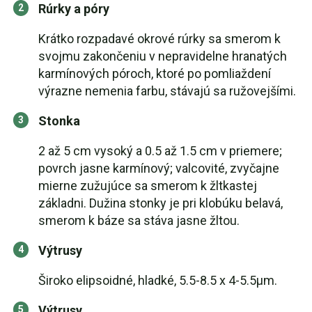
Rúrky a póry
Krátko rozpadavé okrové rúrky sa smerom k
svojmu zakončeniu v nepravidelne hranatých
karmínových póroch, ktoré po pomliaždení
výrazne nemenia farbu, stávajú sa ružovejšími.
Stonka
2 až 5 cm vysoký a 0.5 až 1.5 cm v priemere;
povrch jasne karmínový; valcovité, zvyčajne
mierne zužujúce sa smerom k žltkastej
základni. Dužina stonky je pri klobúku belavá,
smerom k báze sa stáva jasne žltou.
Výtrusy
Široko elipsoidné, hladké, 5.5-8.5 x 4-5.5µm.
Výtrusy