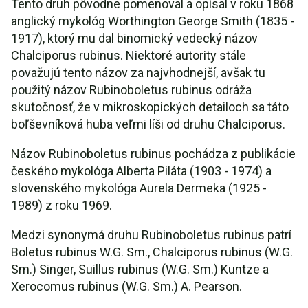
Tento druh pôvodne pomenoval a opísal v roku 1868
anglický mykológ Worthington George Smith (1835 -
1917), ktorý mu dal binomický vedecký názov
Chalciporus rubinus. Niektoré autority stále
považujú tento názov za najvhodnejší, avšak tu
použitý názov Rubinoboletus rubinus odráža
skutočnosť, že v mikroskopických detailoch sa táto
boľševníková huba veľmi líši od druhu Chalciporus.
Názov Rubinoboletus rubinus pochádza z publikácie
českého mykológa Alberta Piláta (1903 - 1974) a
slovenského mykológa Aurela Dermeka (1925 -
1989) z roku 1969.
Medzi synonymá druhu Rubinoboletus rubinus patrí
Boletus rubinus W.G. Sm., Chalciporus rubinus (W.G.
Sm.) Singer, Suillus rubinus (W.G. Sm.) Kuntze a
Xerocomus rubinus (W.G. Sm.) A. Pearson.