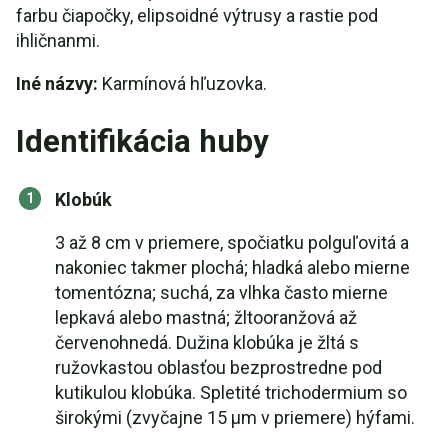
farbu čiapočky, elipsoidné výtrusy a rastie pod
ihličnanmi.
Iné názvy:
Karmínová hľuzovka.
Identifikácia huby
Klobúk
3 až 8 cm v priemere, spočiatku polguľovitá a
nakoniec takmer plochá; hladká alebo mierne
tomentózna; suchá, za vlhka často mierne
lepkavá alebo mastná; žltooranžová až
červenohnedá. Dužina klobúka je žltá s
ružovkastou oblasťou bezprostredne pod
kutikulou klobúka. Spletité trichodermium so
širokými (zvyčajne 15 µm v priemere) hýfami.