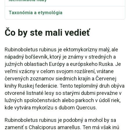
Taxonómia a etymológia
Čo by ste mali vedieť
Rubinoboletus rubinus je ektomykorízny malý, ale
nápadný boľševník, ktorý je známy v stredných a
južných oblastiach Európy a európskeho Ruska. Je
veľmi vzácny v celom svojom rozšírení, vrátane
červených zoznamov siedmich krajín a Červenej
knihy Ruskej federácie. Tento teplomilný druh obýva
otvorené listnaté lesy so starými dubmi prevažne v
lužných spoločenstvách alebo parkoch v údolí riek,
kde vytvára mykorízu s dubom Quercus.
Rubinoboletus rubinus je podobný a mohol by sa
zameniť s Chalciporus amarellus. Ten má však inú