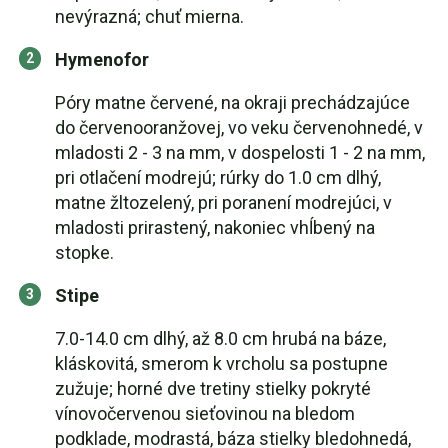
nevýrazná; chuť mierna.
Hymenofor
Póry matne červené, na okraji prechádzajúce
do červenooranžovej, vo veku červenohnedé, v
mladosti 2 - 3 na mm, v dospelosti 1 - 2 na mm,
pri otlačení modrejú; rúrky do 1.0 cm dlhý,
matne žltozelený, pri poranení modrejúci, v
mladosti prirastený, nakoniec vhĺbený na
stopke.
Stipe
7.0-14.0 cm dlhý, až 8.0 cm hrubá na báze,
kláskovitá, smerom k vrcholu sa postupne
zužuje; horné dve tretiny stielky pokryté
vínovočervenou sieťovinou na bledom
podklade, modrastá, báza stielky bledohnedá,