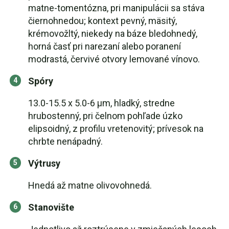
matne-tomentózna, pri manipulácii sa stáva
čiernohnedou; kontext pevný, mäsitý,
krémovožltý, niekedy na báze bledohnedý,
horná časť pri narezaní alebo poranení
modrastá, červivé otvory lemované vínovo.
Spóry
13.0-15.5 x 5.0-6 µm, hladký, stredne
hrubostenný, pri čelnom pohľade úzko
elipsoidný, z profilu vretenovitý; prívesok na
chrbte nenápadný.
Výtrusy
Hnedá až matne olivovohnedá.
Stanovište