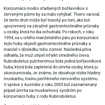
Konzumácii modro sfarbených boľševníkov s
červenými pórmi by sa malo vyhýbať. Thiers varoval,
že tento druh môže byť toxický po tom, ako bol
upozornený na závažné gastrointestinálne príznaky
u osoby, ktorá ho iba ochutnala. Po rokoch, v roku
1994, sa u istého manželského páru po konzumácii
tejto huby objavili gastrointestinálne príznaky a
manžel v dôsledku toho zomrel. Následná pitva
odhalila, že muž utrpel infarkt stredného čreva.
Rubroboletus pulcherrimus bola jediná boľševníková
huba, ktorá bola zapletená do úmrtia osoby, ktorá ju
skonzumovala, Je známe, že obsahuje nízke hladiny
muskarínu, toxínu periférneho nervového systému.
V správe z Austrálie z roku 2005 bol zaznamenaný
prípad úmrtia na muskarínový syndróm po
konzumácii huby z rodu Rubinoboletus.