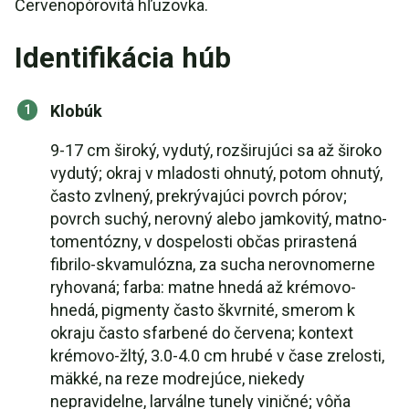
Červenopórovitá hľuzovka.
Identifikácia húb
Klobúk
9-17 cm široký, vydutý, rozširujúci sa až široko
vydutý; okraj v mladosti ohnutý, potom ohnutý,
často zvlnený, prekrývajúci povrch pórov;
povrch suchý, nerovný alebo jamkovitý, matno-
tomentózny, v dospelosti občas prirastená
fibrilo-skvamulózna, za sucha nerovnomerne
ryhovaná; farba: matne hnedá až krémovo-
hnedá, pigmenty často škvrnité, smerom k
okraju často sfarbené do červena; kontext
krémovo-žltý, 3.0-4.0 cm hrubé v čase zrelosti,
mäkké, na reze modrejúce, niekedy
nepravidelne, larválne tunely viničné; vôňa