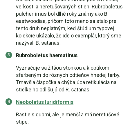
veľkosti a neretušovaných stien. Rubroboletus
pulcherrimus bol dlhé roky známy ako B.
eastwoodiae, pričom toto meno sa stalo pre
tento druh neplatným, keď štúdium typovej
kolekcie ukázalo, že ide o exemplár, ktorý sme
nazývali B. satanas.
Rubroboletus haematinus
Vyznačuje sa žltšou stonkou a klobúkom
sfarbeným do rôznych odtieňov hnedej farby.
Tmavšia čiapočka a chýbajúca retikulácia na
stielke ho odlišujú od R. satanas.
Neoboletus luridiformis
Rastie s dubmi, ale je menší a má neretušové
stipe.