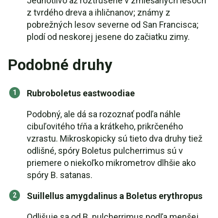
Jednotlivo až roztrúsene v zmiešaných lesoch
z tvrdého dreva a ihličnanov; známy z
pobrežných lesov severne od San Francisca;
plodí od neskorej jesene do začiatku zimy.
Podobné druhy
Rubroboletus eastwoodiae
Podobný, ale dá sa rozoznať podľa náhle
cibuľovitého tŕňa a krátkeho, prikrčeného
vzrastu. Mikroskopicky sú tieto dva druhy tiež
odlišné, spóry Boletus pulcherrimus sú v
priemere o niekoľko mikrometrov dlhšie ako
spóry B. satanas.
Suillellus amygdalinus a Boletus erythropus
Odlišuje sa od B. pulcherrimus podľa menšej