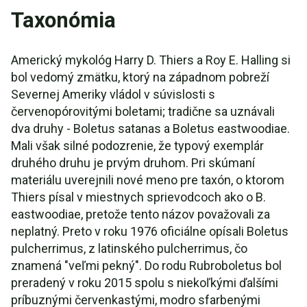
Taxonómia
Americký mykológ Harry D. Thiers a Roy E. Halling si
bol vedomý zmätku, ktorý na západnom pobreží
Severnej Ameriky vládol v súvislosti s
červenopórovitými boletami; tradične sa uznávali
dva druhy - Boletus satanas a Boletus eastwoodiae.
Mali však silné podozrenie, že typový exemplár
druhého druhu je prvým druhom. Pri skúmaní
materiálu uverejnili nové meno pre taxón, o ktorom
Thiers písal v miestnych sprievodcoch ako o B.
eastwoodiae, pretože tento názov považovali za
neplatný. Preto v roku 1976 oficiálne opísali Boletus
pulcherrimus, z latinského pulcherrimus, čo
znamená "veľmi pekný". Do rodu Rubroboletus bol
preradený v roku 2015 spolu s niekoľkými ďalšími
príbuznými červenkastými, modro sfarbenými