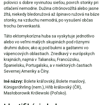
polovici s dobre vyvinutou sieťou, povrch stonky pri
otlačení nemodrie. Dužina citrónovožltá alebo jasne
žltá, niekedy bledoružová až špinavo ružová na báze
stonky, na vzduchu nemodrá, po vysušení občas
trochu červenkastá.
Táto ektomykorízna huba sa vyskytuje jednotlivo
alebo vo veľmi malých skupinách pod rôznymi
druhmi dubov, ako aj pod bukmi a gaštanmi vo
vápencových oblastiach. Zriedkavý v európskych
krajinách, najmä v Taliansku, Francúzsku,
Španielsku, Portugalsku, a v niektorých častiach
Severnej Ameriky a Číny.
Iné názvy:
Bolete kráľovský, Bolete maslový,
Königsröhrling (nem.), Hřib královský (ČR),
Masłoborowik Królewski (Poľsko).