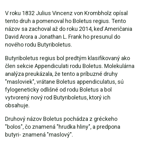
V roku 1832 Julius Vincenz von Krombholz opísal
tento druh a pomenoval ho Boletus regius. Tento
názov sa zachoval až do roku 2014, keď Američania
David Arora a Jonathan L. Frank ho presunul do
nového rodu Butyriboletus.
Butyriboletus regius bol predtým klasifikovaný ako
člen sekcie Appendiculati rodu Boletus. Molekulárna
analýza preukázala, že tento a príbuzné druhy
"masloviek", vrátane Boletus appendiculatus, sú
fylogeneticky odlišné od rodu Boletus a bol
vytvorený nový rod Butyriboletus, ktorý ich
obsahuje.
Druhový názov Boletus pochádza z gréckeho
"bolos", čo znamená "hrudka hliny", a predpona
butyri- znamená "maslový".