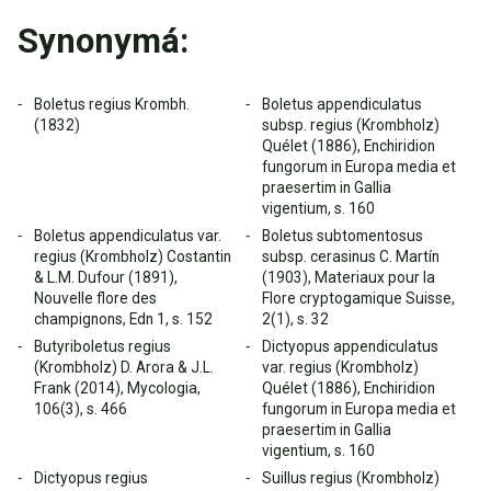
Synonymá:
Boletus regius Krombh.
Boletus appendiculatus
(1832)
subsp. regius (Krombholz)
Quélet (1886), Enchiridion
fungorum in Europa media et
praesertim in Gallia
vigentium, s. 160
Boletus appendiculatus var.
Boletus subtomentosus
regius (Krombholz) Costantin
subsp. cerasinus C. Martín
& L.M. Dufour (1891),
(1903), Materiaux pour la
Nouvelle flore des
Flore cryptogamique Suisse,
champignons, Edn 1, s. 152
2(1), s. 32
Butyriboletus regius
Dictyopus appendiculatus
(Krombholz) D. Arora & J.L.
var. regius (Krombholz)
Frank (2014), Mycologia,
Quélet (1886), Enchiridion
106(3), s. 466
fungorum in Europa media et
praesertim in Gallia
vigentium, s. 160
Dictyopus regius
Suillus regius (Krombholz)