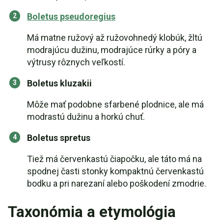
Boletus pseudoregius
Má matne ružový až ružovohnedý klobúk, žltú
modrajúcu dužinu, modrajúce rúrky a póry a
výtrusy rôznych veľkostí.
Boletus kluzakii
Môže mať podobne sfarbené plodnice, ale má
modrastú dužinu a horkú chuť.
Boletus spretus
Tiež má červenkastú čiapočku, ale táto má na
spodnej časti stonky kompaktnú červenkastú
bodku a pri narezaní alebo poškodení zmodrie.
Taxonómia a etymológia