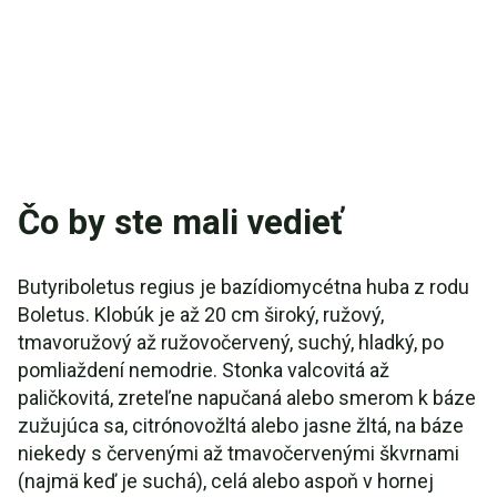
Čo by ste mali vedieť
Butyriboletus regius je bazídiomycétna huba z rodu
Boletus. Klobúk je až 20 cm široký, ružový,
tmavoružový až ružovočervený, suchý, hladký, po
pomliaždení nemodrie. Stonka valcovitá až
paličkovitá, zreteľne napučaná alebo smerom k báze
zužujúca sa, citrónovožltá alebo jasne žltá, na báze
niekedy s červenými až tmavočervenými škvrnami
(najmä keď je suchá), celá alebo aspoň v hornej