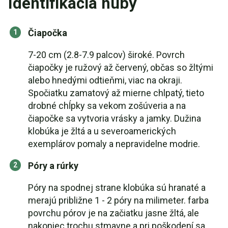
Identifikácia huby
Čiapočka
7-20 cm (2.8-7.9 palcov) široké. Povrch
čiapočky je ružový až červený, občas so žltými
alebo hnedými odtieňmi, viac na okraji.
Spočiatku zamatový až mierne chlpatý, tieto
drobné chĺpky sa vekom zošúveria a na
čiapočke sa vytvoria vrásky a jamky. Dužina
klobúka je žltá a u severoamerických
exemplárov pomaly a nepravidelne modrie.
Póry a rúrky
Póry na spodnej strane klobúka sú hranaté a
merajú približne 1 - 2 póry na milimeter. farba
povrchu pórov je na začiatku jasne žltá, ale
nakoniec trochu stmavne a pri poškodení sa