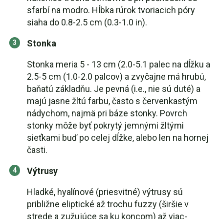
sfarbí na modro. Hĺbka rúrok tvoriacich póry
siaha do 0.8-2.5 cm (0.3-1.0 in).
Stonka
Stonka meria 5 - 13 cm (2.0-5.1 palec na dĺžku a
2.5-5 cm (1.0-2.0 palcov) a zvyčajne má hrubú,
baňatú základňu. Je pevná (i.e., nie sú duté) a
majú jasne žltú farbu, často s červenkastým
nádychom, najmä pri báze stonky. Povrch
stonky môže byť pokrytý jemnými žltými
sieťkami buď po celej dĺžke, alebo len na hornej
časti.
Výtrusy
Hladké, hyalínové (priesvitné) výtrusy sú
približne eliptické až trochu fuzzy (širšie v
strede a zužujúce sa ku koncom) až viac-