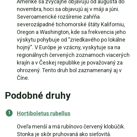
Amerike sa zvyčajne objavujú od augusta do
novembra, hoci sa objavujú aj v máji a júni.
Severoamerické rozšírenie zahŕňa
severozápadné tichomorské štáty Kaliforniu,
Oregon a Washington, kde sa frekvencia jeho
výskytu pohybuje od "zriedkavého po lokálne
hojný". V Európe je vzácny, vyskytuje sa na
regionálnych červených zoznamoch viacerých
krajín a v Českej republike je považovaný za
ohrozený. Tento druh bol zaznamenaný aj v
Číne.
Podobné druhy
Hortiboletus rubellus
Oveľa menší a má rubínovo červený klobúčik.
Stonka je skôr pruhovaná ako sieťovitá.