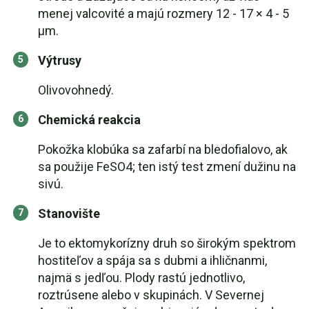
menej valcovité a majú rozmery 12 - 17 × 4 - 5
μm.
Výtrusy
Olivovohnedý.
Chemická reakcia
Pokožka klobúka sa zafarbí na bledofialovo, ak
sa použije FeSO4; ten istý test zmení dužinu na
sivú.
Stanovište
Je to ektomykorízny druh so širokým spektrom
hostiteľov a spája sa s dubmi a ihličnanmi,
najmä s jedľou. Plody rastú jednotlivo,
roztrúsene alebo v skupinách. V Severnej