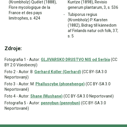
(Krombholz) Quélet (1888),
Kuntze (1898), Revisio
Flore mycologique de la
generum plantarum, 3, s. 536
France et des pays
Tubiporus regius
limitrophes, s. 424
(Krombholz) P. Karsten
(1882), Bidrag till kännedom
af Finlands natur och folk, 37,
s. 5
Zdroje:
Fotografia 1 - Autor:
GLJIVARSKO DRUSTVO NIS od Serbia
(CC
BY 2.0 Všeobecný)
Foto 2 - Autor: B:
Gerhard Koller (Gerhard)
(CC BY-SA 3.0
Neportovaný)
Foto 3 - Autor: M:
Phalluscybe (phonehenge)
(CC BY-SA 3.0
Neportované)
Foto 4 - Autor:
Shane (Mushane)
(CC BY-SA 3.0 Neportované)
Fotografia 5 - Autor:
pennybun (pennybun)
(CC BY-SA 3.0
Neportované)