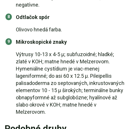
negatívne.
Odtlačok spór
Olivovo hnedá farba.
Mikroskopické znaky
Výtrusy 10-13 x 4-5 µ; subfuzoidné; hladké;
zlaté v KOH; matne hnedé v Melzerovom.
Hymeniálne cystídium je viac-menej
lageniformné; do asi 60 x 12.5 µ. Pileipellis
palisadoderma zo septovaných, inkrustovaných
elementov 10 - 15 µ širokých; terminálne bunky
obnapyformné až subglobózne; hyalínové až
slabo okrové v KOH; matne hnedé v
Melzerovom.
Podobné druhy