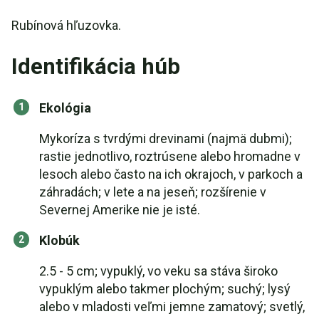
Rubínová hľuzovka.
Identifikácia húb
Ekológia
Mykoríza s tvrdými drevinami (najmä dubmi);
rastie jednotlivo, roztrúsene alebo hromadne v
lesoch alebo často na ich okrajoch, v parkoch a
záhradách; v lete a na jeseň; rozšírenie v
Severnej Amerike nie je isté.
Klobúk
2.5 - 5 cm; vypuklý, vo veku sa stáva široko
vypuklým alebo takmer plochým; suchý; lysý
alebo v mladosti veľmi jemne zamatový; svetlý,