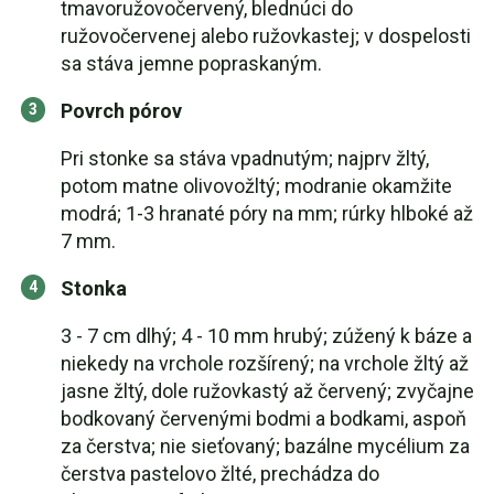
tmavoružovočervený, blednúci do
ružovočervenej alebo ružovkastej; v dospelosti
sa stáva jemne popraskaným.
Povrch pórov
Pri stonke sa stáva vpadnutým; najprv žltý,
potom matne olivovožltý; modranie okamžite
modrá; 1-3 hranaté póry na mm; rúrky hlboké až
7 mm.
Stonka
3 - 7 cm dlhý; 4 - 10 mm hrubý; zúžený k báze a
niekedy na vrchole rozšírený; na vrchole žltý až
jasne žltý, dole ružovkastý až červený; zvyčajne
bodkovaný červenými bodmi a bodkami, aspoň
za čerstva; nie sieťovaný; bazálne mycélium za
čerstva pastelovo žlté, prechádza do