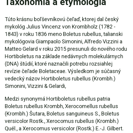
Taxonómia a etymológia
Túto krásnu boľševníkovú čeľaď, ktorej dal český
mykológ Julius Vincenz von Krombholz (1782 -
1843) v roku 1836 meno Boletus rubellus, talianski
mykológovia Giampaolo Simonini, Alfredo Vizzini a
Matteo Gelard v roku 2015 presunuli do nového rodu
Hortiboletus na základe nedávnych molekulárnych
(DNA) štúdií, ktoré naznačili potrebu rozsiahlej
revízie čeľade Boletaceae. Výsledkom je súčasný
vedecký názov Hortiboletus rubellus (Krombh.)
Simonini, Vizzini & Gelardi,
Medzi synonymá Hortiboletus rubellus patria
Boletus rubellus Krombh, Xerocomellus rubellus
(Krombh.) Šutara, Boletus sanguineus S., Boletus
versicolor Rostk., Xerocomus rubellus (Krombh.)
Quél., a Xerocomus versicolor (Rostk.) E.-J. Gilbert.