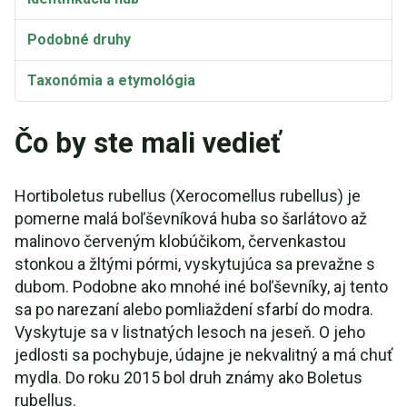
Podobné druhy
Taxonómia a etymológia
Čo by ste mali vedieť
Hortiboletus rubellus (Xerocomellus rubellus) je
pomerne malá boľševníková huba so šarlátovo až
malinovo červeným klobúčikom, červenkastou
stonkou a žltými pórmi, vyskytujúca sa prevažne s
dubom. Podobne ako mnohé iné boľševníky, aj tento
sa po narezaní alebo pomliaždení sfarbí do modra.
Vyskytuje sa v listnatých lesoch na jeseň. O jeho
jedlosti sa pochybuje, údajne je nekvalitný a má chuť
mydla. Do roku 2015 bol druh známy ako Boletus
rubellus.