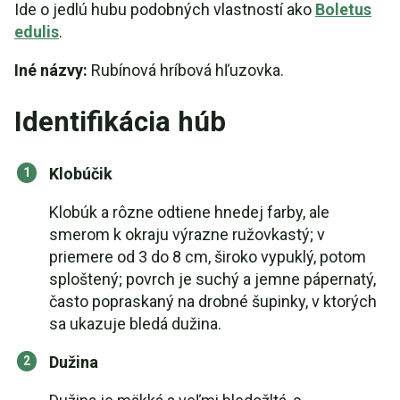
Ide o jedlú hubu podobných vlastností ako
Boletus
edulis
.
Iné názvy:
Rubínová hríbová hľuzovka.
Identifikácia húb
Klobúčik
Klobúk a rôzne odtiene hnedej farby, ale
smerom k okraju výrazne ružovkastý; v
priemere od 3 do 8 cm, široko vypuklý, potom
sploštený; povrch je suchý a jemne pápernatý,
často popraskaný na drobné šupinky, v ktorých
sa ukazuje bledá dužina.
Dužina