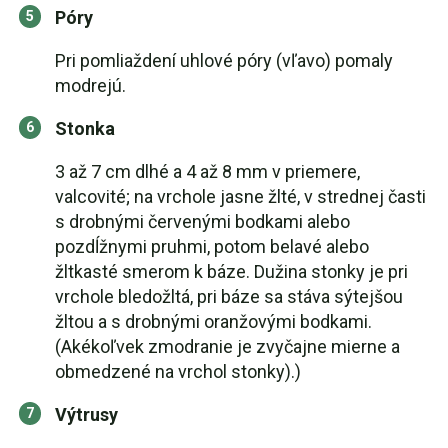
Póry
Pri pomliaždení uhlové póry (vľavo) pomaly
modrejú.
Stonka
3 až 7 cm dlhé a 4 až 8 mm v priemere,
valcovité; na vrchole jasne žlté, v strednej časti
s drobnými červenými bodkami alebo
pozdĺžnymi pruhmi, potom belavé alebo
žltkasté smerom k báze. Dužina stonky je pri
vrchole bledožltá, pri báze sa stáva sýtejšou
žltou a s drobnými oranžovými bodkami.
(Akékoľvek zmodranie je zvyčajne mierne a
obmedzené na vrchol stonky).)
Výtrusy