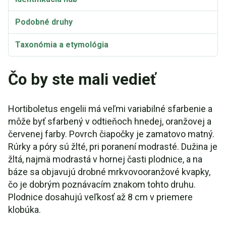
Podobné druhy
Taxonómia a etymológia
Synonymá
Čo by ste mali vedieť
Hortiboletus engelii má veľmi variabilné sfarbenie a
môže byť sfarbený v odtieňoch hnedej, oranžovej a
červenej farby. Povrch čiapočky je zamatovo matný.
Rúrky a póry sú žlté, pri poranení modrasté. Dužina je
žltá, najmä modrastá v hornej časti plodnice, a na
báze sa objavujú drobné mrkvovooranžové kvapky,
čo je dobrým poznávacím znakom tohto druhu.
Plodnice dosahujú veľkosť až 8 cm v priemere
klobúka.