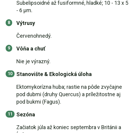
Subelipsoidné až fusiformné, hladké; 10 - 13 x 5
- 6 µm.
Výtrusy
Červenohnedý.
Vôňa a chuť
Nie je výrazný.
Stanovište & Ekologická úloha
Ektomykorízna huba; rastie na pôde zvyčajne
pod dubmi (druhy Quercus) a príležitostne aj
pod bukmi (Fagus).
Sezóna
Začiatok júla až koniec septembra v Británii a