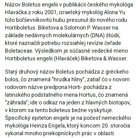
Názov Boletus engelii v publikácii českého mykológa
Hlaváčka z roku 2001, izraelský mykológ Alona Yu
túto boľševníkovitú hubu presunul do nového rodu
Hortiboletus. Biketova a Solomon P. Wasser na
základe nedávnych molekulárnych (DNA) štúdií,
ktoré naznačili potrebu rozsiahlej revízie čeľade
Boletaceae. Výsledkom je súčasné vedecké meno
Hortiboletus engelii (Hlaváček) Biketova & Wasser.
Starý druhový názov Boletus pochádza z gréckeho
bolos, čo znamená "hrudka hliny", zatiaľ čo v novom
rodovom názve predpona Horti- pochádza z
latinského podstatného mena Hortus, čo znamená
"záhrada"; ide o odkaz na jeden z hlavných biotopov,
v ktorom sa tento boleteus bežne vyskytuje.
Špecifický epiteton engelii je na počesť nemeckého
mykológa Heinza Engela, ktorý koncom 20. storočia
vykonal mnoho priekopníckych prác v oblasti