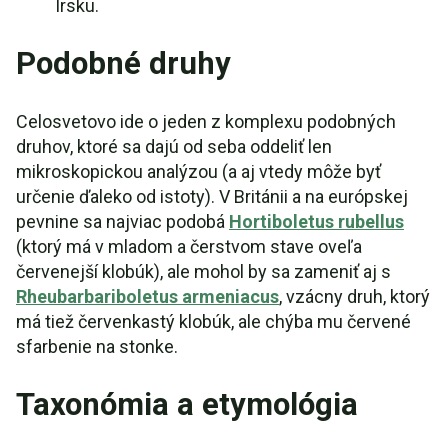
Írsku.
Podobné druhy
Celosvetovo ide o jeden z komplexu podobných
druhov, ktoré sa dajú od seba oddeliť len
mikroskopickou analýzou (a aj vtedy môže byť
určenie ďaleko od istoty). V Británii a na európskej
pevnine sa najviac podobá
Hortiboletus rubellus
(ktorý má v mladom a čerstvom stave oveľa
červenejší klobúk), ale mohol by sa zameniť aj s
Rheubarbariboletus armeniacus
, vzácny druh, ktorý
má tiež červenkastý klobúk, ale chýba mu červené
sfarbenie na stonke.
Taxonómia a etymológia