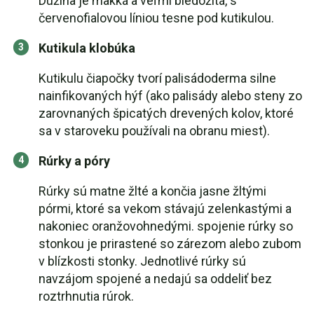
Dužina je mäkká a veľmi bledožltá, s
červenofialovou líniou tesne pod kutikulou.
Kutikula klobúka
Kutikulu čiapočky tvorí palisádoderma silne
nainfikovaných hýf (ako palisády alebo steny zo
zarovnaných špicatých drevených kolov, ktoré
sa v staroveku používali na obranu miest).
Rúrky a póry
Rúrky sú matne žlté a končia jasne žltými
pórmi, ktoré sa vekom stávajú zelenkastými a
nakoniec oranžovohnedými. spojenie rúrky so
stonkou je prirastené so zárezom alebo zubom
v blízkosti stonky. Jednotlivé rúrky sú
navzájom spojené a nedajú sa oddeliť bez
roztrhnutia rúrok.