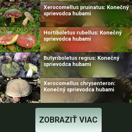
Xerocomellus pruinatus: Konečný
sprievodca hubami
Hortiboletus rubellus: Konečný
sprievodca hubami
Butyriboletus regius: Konečný
sprievodca hubami
Xerocomellus chrysenteron:
Konečný sprievodca hubami
ZOBRAZIŤ VIAC