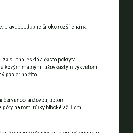
ne; pravdepodobne široko rozšírená na
; za sucha lesklá a často pokrytá
á s celkovým matným ružovkastým výkvetom
ý papier na žlto.
 sa červenooranžovou, potom
 póry na mm; rúrky hlboké až 1 cm.
enými škvrnami a šupinami, ktoré sú smerom