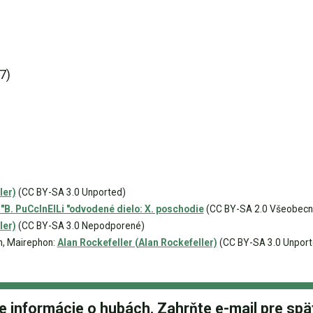
7)
s
ler)
(CC BY-SA 3.0 Unported)
. PuCcInElLi "odvodené dielo: X. poschodie
(CC BY-SA 2.0 Všeobecn
ler)
(CC BY-SA 3.0 Nepodporené)
n, Mairephon:
Alan Rockefeller (Alan Rockefeller)
(CC BY-SA 3.0 Unport