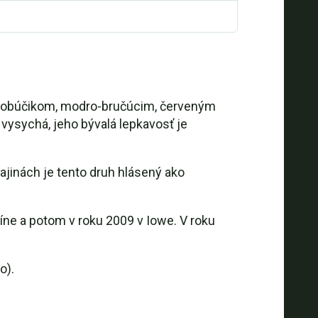
 klobúčikom, modro-bručúcim, červeným
vysychá, jeho bývalá lepkavosť je
ajinách je tento druh hlásený ako
íne a potom v roku 2009 v Iowe. V roku
o).