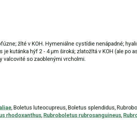
ubfúzne; žlté v KOH. Hymeniálne cystídie nenápadné; hyal
lis je kutánka hýf 2 - 4 µm široká; zlatožltá v KOH (ale po 
y valcovité so zaoblenými vrcholmi.
aliae
, Boletus luteocupreus, Boletus splendidus, Rubrob
us rhodoxanthus
,
Rubroboletus rubrosanguineus
,
Rubro