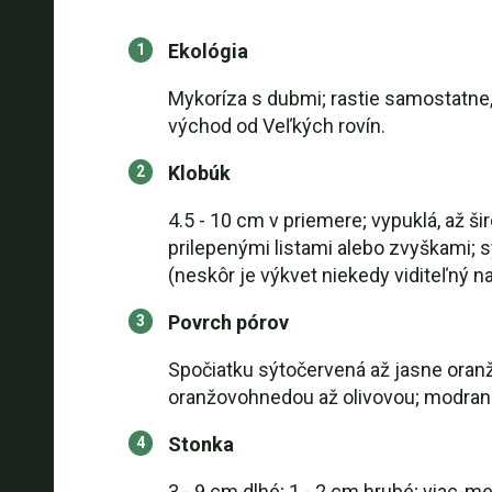
Ekológia
Mykoríza s dubmi; rastie samostatne,
východ od Veľkých rovín.
Klobúk
4.5 - 10 cm v priemere; vypuklá, až ši
prilepenými listami alebo zvyškami;
(neskôr je výkvet niekedy viditeľný n
Povrch pórov
Spočiatku sýtočervená až jasne oran
oranžovohnedou až olivovou; modrani
Stonka
3 - 9 cm dlhé; 1 - 2 cm hrubé; viac-