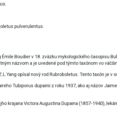
us.
Boletus pulverulentus.
Émile Boudier v 18. zväzku mykologického časopisu Bull
platným názvom a je uvedené pod týmto taxónom vo väčši
Z.L.Yang opísal nový rod Rubroboletus. Tento taxón je v
ho Tubiporus dupainii z roku 1937, ako aj názov Jaime B
ojho krajana Victora Augustina Dupaina (1857-1940), leká