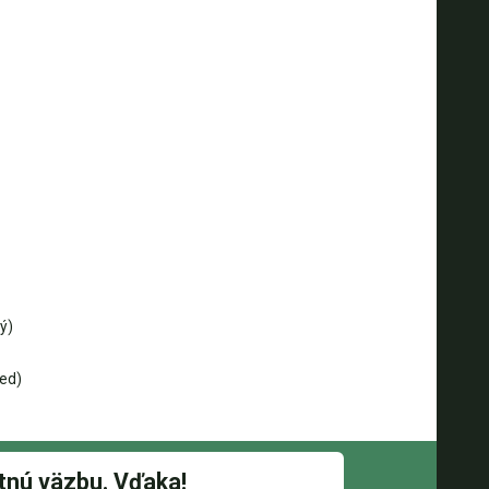
ý)
ed)