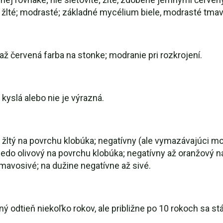
ne žlté; modrasté; základné mycélium biele, modrasté tma
 až červená farba na stonke; modranie pri rozkrojení.
kyslá alebo nie je výrazná.
žltý na povrchu klobúka; negatívny (ale vymazávajúci mo
edo olivový na povrchu klobúka; negatívny až oranžový na
mavosivé; na dužine negatívne až sivé.
ný odtieň niekoľko rokov, ale približne po 10 rokoch sa 