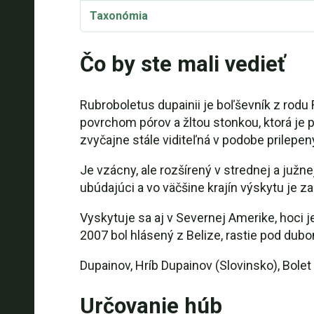
Taxonómia
Synonymá
Čo by ste mali vedieť
Rubroboletus dupainii je boľševník z rod
povrchom pórov a žltou stonkou, ktorá je 
zvyčajne stále viditeľná v podobe prilepen
Je vzácny, ale rozšírený v strednej a južn
ubúdajúci a vo väčšine krajín výskytu je
Vyskytuje sa aj v Severnej Amerike, hoci 
2007 bol hlásený z Belize, rastie pod dub
Dupainov, Hríb Dupainov (Slovinsko), Bolet
Určovanie húb