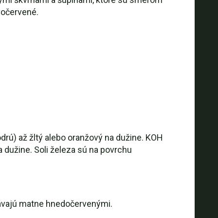
vočervené.
drú) až žltý alebo oranžový na dužine. KOH
 dužine. Soli železa sú na povrchu
stávajú matne hnedočervenými.