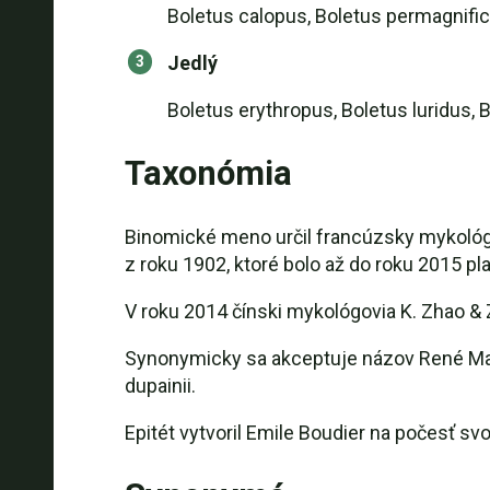
Boletus calopus, Boletus permagnific
Jedlý
Boletus erythropus, Boletus luridus, 
Taxonómia
Binomické meno určil francúzsky mykológ 
z roku 1902, ktoré bolo až do roku 2015 
V roku 2014 čínski mykológovia K. Zhao & 
Synonymicky sa akceptuje názov René Maire
dupainii.
Epitét vytvoril Emile Boudier na počesť sv