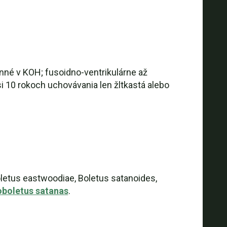
inné v KOH; fusoidno-ventrikulárne až
asi 10 rokoch uchovávania len žltkastá alebo
oletus eastwoodiae, Boletus satanoides,
boletus satanas
.