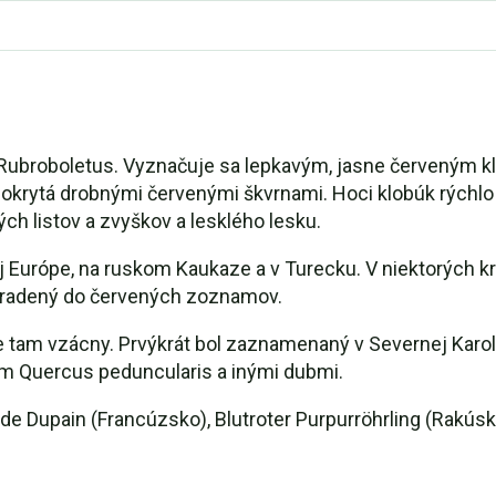
u Rubroboletus. Vyznačuje sa lepkavým, jasne červeným
pokrytá drobnými červenými škvrnami. Hoci klobúk rýchlo 
ých listov a zvyškov a lesklého lesku.
ej Európe, na ruskom Kaukaze a v Turecku. V niektorých kr
 zaradený do červených zoznamov.
je tam vzácny. Prvýkrát bol zaznamenaný v Severnej Karol
om Quercus peduncularis a inými dubmi.
 de Dupain (Francúzsko), Blutroter Purpurröhrling (Rakúsk