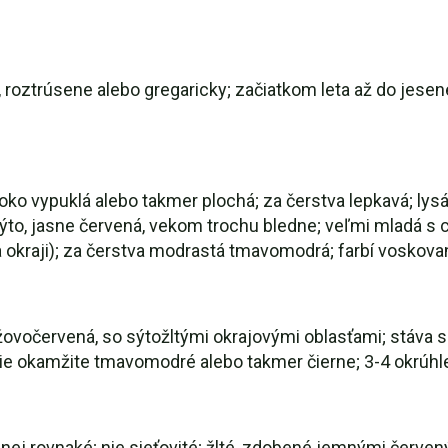
 roztrúsene alebo gregaricky; začiatkom leta až do jese
roko vypuklá alebo takmer plochá; za čerstva lepkavá; lysá
 sýto, jasne červená, vekom trochu bledne; veľmi mlad
a okraji); za čerstva modrastá tmavomodrá; farbí voskovan
žovočervená, so sýtožltými okrajovými oblasťami; stáva
e okamžite tmavomodré alebo takmer čierne; 3-4 okrúhle
menej rovnaké; nie sieťovité; žlté, zdobené jemnými červ