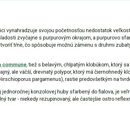
olici vynahradzuje svojou početnosťou nedostatok veľkos
v mladosti zvyčajne s purpurovým okrajom, a purpurovo sf
voriť tŕne, čo spôsobuje možnú zámenu s druhmi zubatýc
um commune
, tiež s belavým, chlpatým klobúkom, ktorý s
ný, ale väčší, drevnatý polypor, ktorý má čiernohnedý kl
s Hirschioporus pargamenus), rastie predovšetkým na tvr
ej jednoročnej konzolovej huby sfarbený do fialova, je ve
ný tvar - niekedy rezupinovaný, ale častejšie ostro refl