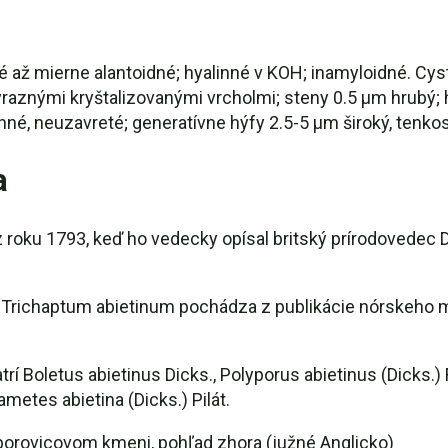
é až mierne alantoidné; hyalinné v KOH; inamyloidné. Cystíd
výraznými kryštalizovanými vrcholmi; steny 0.5 µm hrubý;
enné, neuzavreté; generatívne hýfy 2.5-5 µm široký, tenkos
a
 roku 1793, keď ho vedecky opísal britský prírodovedec 
Trichaptum abietinum pochádza z publikácie nórskeho m
Boletus abietinus Dicks., Polyporus abietinus (Dicks.) Fr
metes abietina (Dicks.) Pilát.
orovicovom kmeni, pohľad zhora (južné Anglicko)