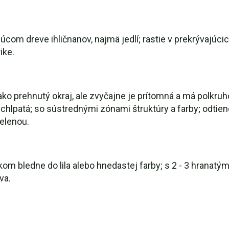
om dreve ihličnanov, najmä jedlí; rastie v prekrývajúci
ike.
o prehnutý okraj, ale zvyčajne je prítomná a má polkruhovi
chlpatá; so sústrednými zónami štruktúry a farby; odtien
zelenou.
 vekom bledne do lila alebo hnedastej farby; s 2 - 3 hrana
va.