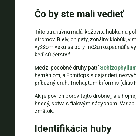
Čo by ste mali vedieť
Táto atraktívna malá, kožovitá hubka na p
stromov. Biely, chlpatý, zonálny klobúk, 
vyššom veku sa póry môžu rozpadnúť a vyt
keď sú čerstvé.
Medzi podobné druhy patrí
Schizophyll
hyméniom, a Fomitopsis cajanderi, nezvyčaj
príbuzný druh, Trichaptum biformis (alia
Ak je povrch pórov tejto drobnej, ale hojn
hnedý, sotva s fialovým nádychom. Variabil
zmätok.
Identifikácia huby