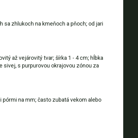
ch sa zhlukoch na kmeňoch a pňoch; od jari
tý až vejárovitý tvar; šírka 1 - 4 cm; hĺbka
e sivej, s purpurovou okrajovou zónou za
tými pórmi na mm; často zubatá vekom alebo