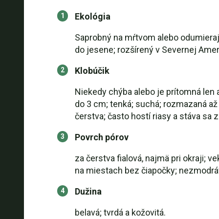
Ekológia
Saprobný na mŕtvom alebo odumierajúc
do jesene; rozšírený v Severnej Amer
Klobúčik
Niekedy chýba alebo je prítomná len ak
do 3 cm; tenká; suchá; rozmazaná až 
čerstva; často hostí riasy a stáva sa 
Povrch pórov
za čerstva fialová, najmä pri okraji;
na miestach bez čiapočky; nezmodrá
Dužina
belavá; tvrdá a kožovitá.