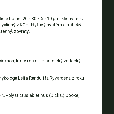
ie hojné; 20 - 30 x 5 - 10 µm; klinovité až
 hyalinný v KOH. Hyfový systém dimitický;
tenný, zovretý.
Dickson, ktorý mu dal binomický vedecký
ykológa Leifa Randulffa Ryvardena z roku
., Polystictus abietinus (Dicks.) Cooke,