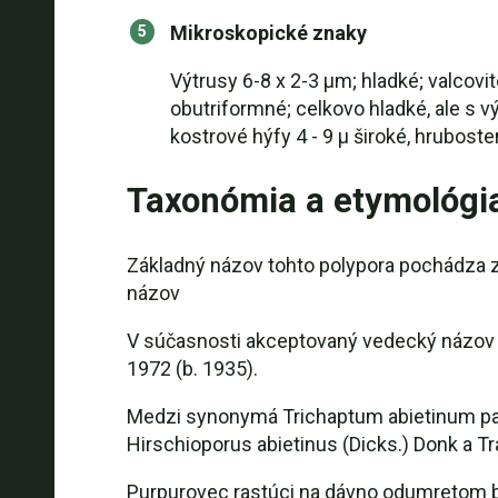
Mikroskopické znaky
Výtrusy 6-8 x 2-3 µm; hladké; valcovit
obutriformné; celkovo hladké, ale s 
kostrové hýfy 4 - 9 µ široké, hrubost
Taxonómia a etymológi
Základný názov tohto polypora pochádza z
názov
V súčasnosti akceptovaný vedecký názov 
1972 (b. 1935).
Medzi synonymá Trichaptum abietinum patrí 
Hirschioporus abietinus (Dicks.) Donk a Tra
Purpurovec rastúci na dávno odumretom b