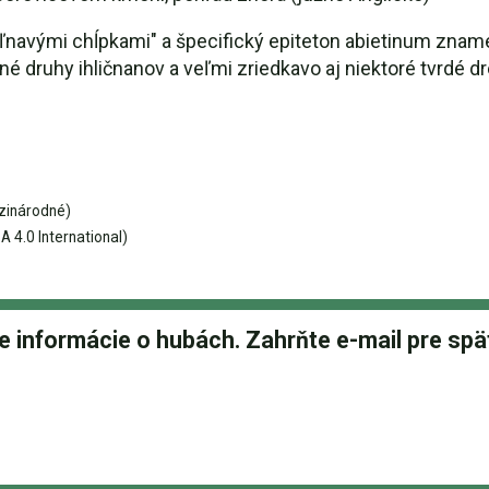
navými chĺpkami" a špecifický epiteton abietinum znamen
né druhy ihličnanov a veľmi zriedkavo aj niektoré tvrdé dr
zinárodné)
 4.0 International)