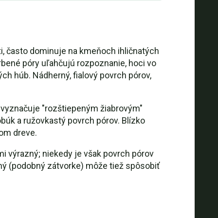
ti, často dominuje na kmeňoch ihličnatých
arbené póry uľahčujú rozpoznanie, hoci vo
h húb. Nádherný, fialový povrch pórov,
a vyznačuje "rozštiepeným žiabrovým"
obúk a ružovkastý povrch pórov. Blízko
dom dreve.
ľmi výrazný; niekedy je však povrch pórov
exný (podobný zátvorke) môže tiež spôsobiť