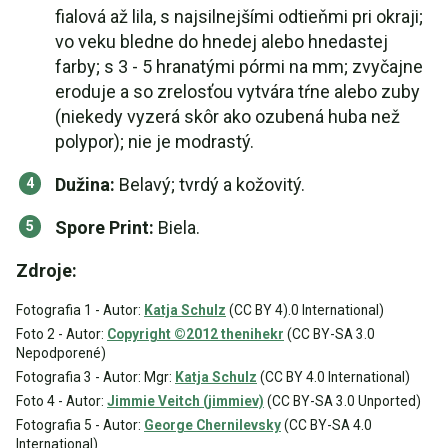
fialová až lila, s najsilnejšími odtieňmi pri okraji;
vo veku bledne do hnedej alebo hnedastej
farby; s 3 - 5 hranatými pórmi na mm; zvyčajne
eroduje a so zrelosťou vytvára tŕne alebo zuby
(niekedy vyzerá skôr ako ozubená huba než
polypor); nie je modrastý.
Dužina:
Belavý; tvrdý a kožovitý.
Spore Print:
Biela.
Zdroje:
Fotografia 1 - Autor:
Katja Schulz
(CC BY 4).0 International)
Foto 2 - Autor:
Copyright ©2012 thenihekr
(CC BY-SA 3.0
Nepodporené)
Fotografia 3 - Autor: Mgr:
Katja Schulz
(CC BY 4.0 International)
Foto 4 - Autor:
Jimmie Veitch (jimmiev)
(CC BY-SA 3.0 Unported)
Fotografia 5 - Autor:
George Chernilevsky
(CC BY-SA 4.0
International)