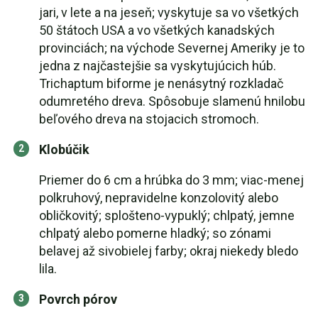
jari, v lete a na jeseň; vyskytuje sa vo všetkých
50 štátoch USA a vo všetkých kanadských
provinciách; na východe Severnej Ameriky je to
jedna z najčastejšie sa vyskytujúcich húb.
Trichaptum biforme je nenásytný rozkladač
odumretého dreva. Spôsobuje slamenú hnilobu
beľového dreva na stojacich stromoch.
Klobúčik
Priemer do 6 cm a hrúbka do 3 mm; viac-menej
polkruhový, nepravidelne konzolovitý alebo
obličkovitý; splošteno-vypuklý; chlpatý, jemne
chlpatý alebo pomerne hladký; so zónami
belavej až sivobielej farby; okraj niekedy bledo
lila.
Povrch pórov