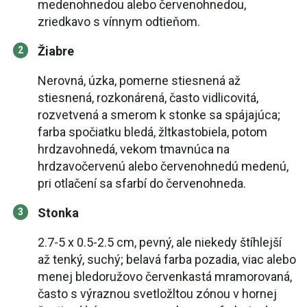
medenohnedou alebo červenohnedou,
zriedkavo s vínnym odtieňom.
Žiabre
Nerovná, úzka, pomerne stiesnená až
stiesnená, rozkonárená, často vidlicovitá,
rozvetvená a smerom k stonke sa spájajúca;
farba spočiatku bledá, žltkastobiela, potom
hrdzavohnedá, vekom tmavnúca na
hrdzavočervenú alebo červenohnedú medenú,
pri otlačení sa sfarbí do červenohneda.
Stonka
2.7-5 x 0.5-2.5 cm, pevný, ale niekedy štíhlejší
až tenký, suchý; belavá farba pozadia, viac alebo
menej bledoružovo červenkastá mramorovaná,
často s výraznou svetložltou zónou v hornej