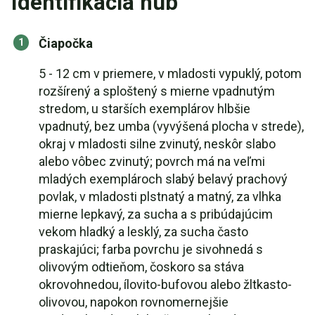
Identifikácia húb
Čiapočka
5 - 12 cm v priemere, v mladosti vypuklý, potom
rozšírený a sploštený s mierne vpadnutým
stredom, u starších exemplárov hlbšie
vpadnutý, bez umba (vyvýšená plocha v strede),
okraj v mladosti silne zvinutý, neskôr slabo
alebo vôbec zvinutý; povrch má na veľmi
mladých exemplároch slabý belavý prachový
povlak, v mladosti plstnatý a matný, za vlhka
mierne lepkavý, za sucha a s pribúdajúcim
vekom hladký a lesklý, za sucha často
praskajúci; farba povrchu je sivohnedá s
olivovým odtieňom, čoskoro sa stáva
okrovohnedou, ílovito-bufovou alebo žltkasto-
olivovou, napokon rovnomernejšie