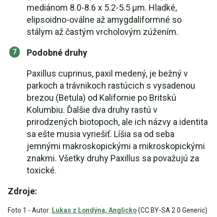
mediánom 8.0-8.6 x 5.2-5.5 μm. Hladké,
elipsoidno-oválne až amygdaliformné so
stálym až častým vrcholovým zúžením.
Podobné druhy
Paxillus cuprinus, paxil medený, je bežný v
parkoch a trávnikoch rastúcich s vysadenou
brezou (Betula) od Kalifornie po Britskú
Kolumbiu. Ďalšie dva druhy rastú v
prirodzených biotopoch, ale ich názvy a identita
sa ešte musia vyriešiť. Líšia sa od seba
jemnými makroskopickými a mikroskopickými
znakmi. Všetky druhy Paxillus sa považujú za
toxické.
Zdroje:
Foto 1 - Autor:
Lukas z Londýna, Anglicko
(CC BY-SA 2.0 Generic)