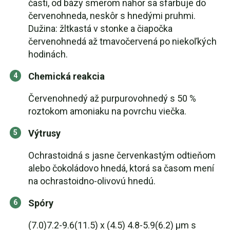
časti, od bázy smerom nahor sa sfarbuje do
červenohneda, neskôr s hnedými pruhmi.
Dužina: žltkastá v stonke a čiapočka
červenohnedá až tmavočervená po niekoľkých
hodinách.
Chemická reakcia
Červenohnedý až purpurovohnedý s 50 %
roztokom amoniaku na povrchu viečka.
Výtrusy
Ochrastoidná s jasne červenkastým odtieňom
alebo čokoládovo hnedá, ktorá sa časom mení
na ochrastoidno-olivovú hnedú.
Spóry
(7.0)7.2-9.6(11.5) x (4.5) 4.8-5.9(6.2) μm s