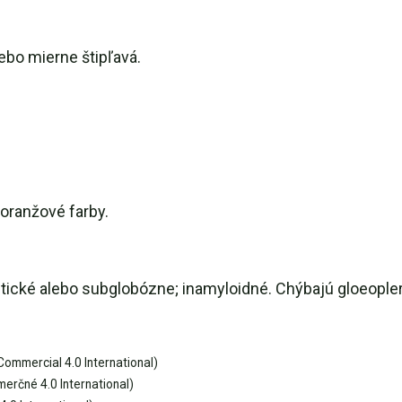
ebo mierne štipľavá.
oranžové farby.
liptické alebo subglobózne; inamyloidné. Chýbajú gloeopl
ommercial 4.0 International)
rčné 4.0 International)