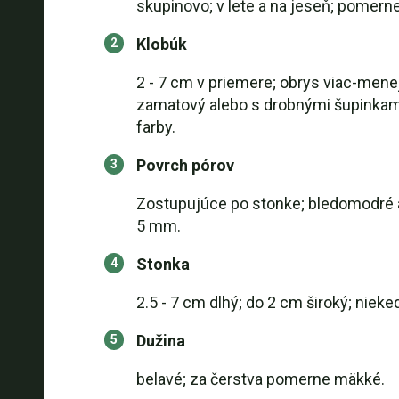
skupinovo; v lete a na jeseň; pomern
Klobúk
2 - 7 cm v priemere; obrys viac-menej
zamatový alebo s drobnými šupinkami
farby.
Povrch pórov
Zostupujúce po stonke; bledomodré al
5 mm.
Stonka
2.5 - 7 cm dlhý; do 2 cm široký; nie
Dužina
belavé; za čerstva pomerne mäkké.