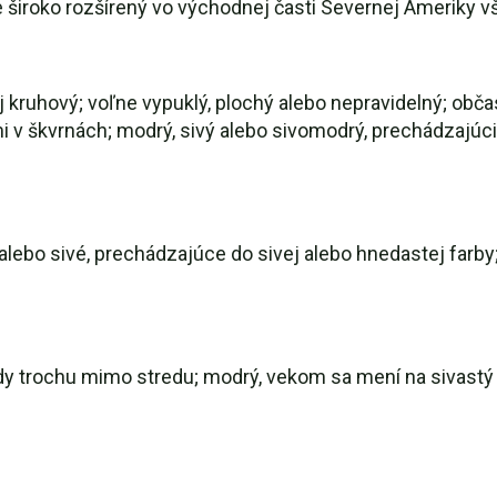
e široko rozšírený vo východnej časti Severnej Ameriky v
 kruhový; voľne vypuklý, plochý alebo nepravidelný; obča
 v škvrnách; modrý, sivý alebo sivomodrý, prechádzajúc
ebo sivé, prechádzajúce do sivej alebo hnedastej farby;
kedy trochu mimo stredu; modrý, vekom sa mení na sivastý 