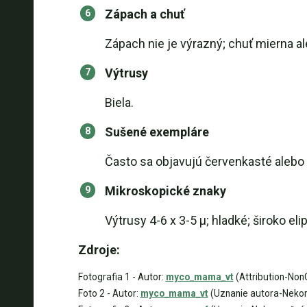
Zápach a chuť
Zápach nie je výrazný; chuť mierna al
Výtrusy
Biela.
Sušené exempláre
Často sa objavujú červenkasté alebo 
Mikroskopické znaky
Výtrusy 4-6 x 3-5 µ; hladké; široko e
Zdroje:
Fotografia 1 - Autor:
myco_mama_vt
(Attribution-NonC
Foto 2 - Autor:
myco_mama_vt
(Uznanie autora-Nekome