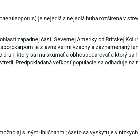
caeruleoporus) je nejedlá a nejedlá huba rozšírená v str
blasti západnej časti Severnej Ameriky od Britskej Kolu
porokarpom je zjavne veľmi vzácny a zaznamenaný len ni
 druh, ktorý sa má skúmať a obhospodarovať a ktorý sa h
tretli. Predpokladaná veľkosť populácie sa odhaduje na 
no aj s inými ihličnanmi; často sa vyskytuje v nízkych,