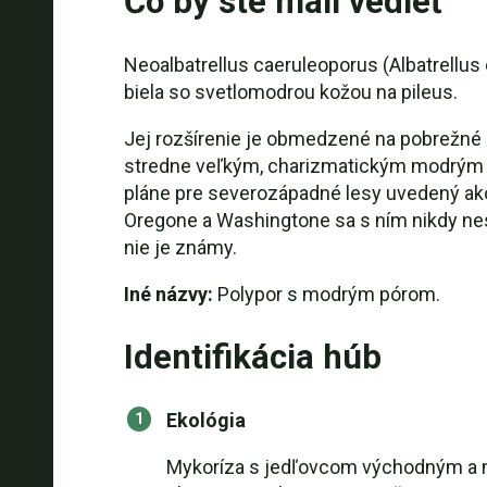
Čo by ste mali vedieť
Neoalbatrellus caeruleoporus (Albatrellus 
biela so svetlomodrou kožou na pileus.
Jej rozšírenie je obmedzené na pobrežné o
stredne veľkým, charizmatickým modrým s
pláne pre severozápadné lesy uvedený ako
Oregone a Washingtone sa s ním nikdy nes
nie je známy.
Iné názvy:
Polypor s modrým pórom.
Identifikácia húb
Ekológia
Mykoríza s jedľovcom východným a mož