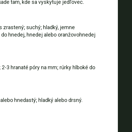
šade tam, kde sa vyskytuje jedľovec.
s zrastený; suchý; hladký, jemne
i do hnedej, hnedej alebo oranžovohnedej
 2-3 hranaté póry na mm; rúrky hlboké do
alebo hnedastý; hladký alebo drsný.