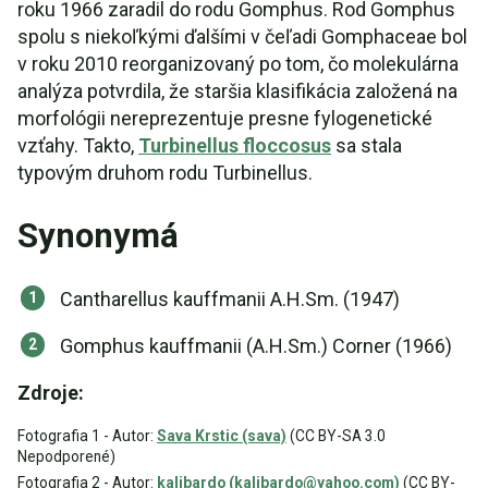
roku 1966 zaradil do rodu Gomphus. Rod Gomphus
spolu s niekoľkými ďalšími v čeľadi Gomphaceae bol
v roku 2010 reorganizovaný po tom, čo molekulárna
analýza potvrdila, že staršia klasifikácia založená na
morfológii nereprezentuje presne fylogenetické
vzťahy. Takto,
Turbinellus floccosus
sa stala
typovým druhom rodu Turbinellus.
Synonymá
Cantharellus kauffmanii A.H.Sm. (1947)
Gomphus kauffmanii (A.H.Sm.) Corner (1966)
Zdroje:
Fotografia 1 - Autor:
Sava Krstic (sava)
(CC BY-SA 3.0
Nepodporené)
Fotografia 2 - Autor:
kalibardo (kalibardo@yahoo.com)
(CC BY-