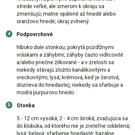
strede veľké, ale smerom k okraju sa
zmenšujú; matne opálené až hnedé alebo
oranžovo hnedé; okraj zvlnený.
Podpovrchové
hlboko dole stonkou; pokrytá pozdĺžnymi
vráskami a záhybmi; záhyby často vidlicovité
a/alebo priečne žilkované - a v zrelosti sa
niekedy stávajú zložito kanálikovitými a
vreckovitými; lysá; krémová, keď je čerstvá;
dozrieva do hnedastej; niekedy sa sfarbuje a
modrá purpurovo hnedo.
Stonka
5 - 12 cm vysoká; 2 - 4 cm široká; zvažujúca sa
do klobúka, od ktorého nie je zreteľne oddelená;
lysá; belavá; sfarbenie hnedasté; bazálne