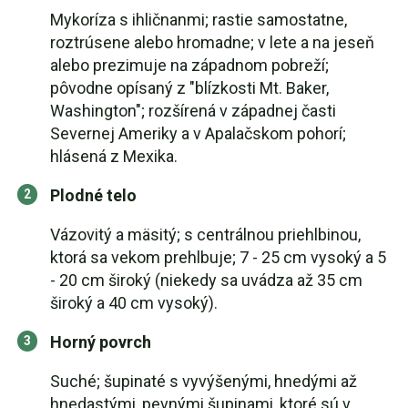
Mykoríza s ihličnanmi; rastie samostatne,
roztrúsene alebo hromadne; v lete a na jeseň
alebo prezimuje na západnom pobreží;
pôvodne opísaný z "blízkosti Mt. Baker,
Washington"; rozšírená v západnej časti
Severnej Ameriky a v Apalačskom pohorí;
hlásená z Mexika.
Plodné telo
Vázovitý a mäsitý; s centrálnou priehlbinou,
ktorá sa vekom prehlbuje; 7 - 25 cm vysoký a 5
- 20 cm široký (niekedy sa uvádza až 35 cm
široký a 40 cm vysoký).
Horný povrch
Suché; šupinaté s vyvýšenými, hnedými až
hnedastými, pevnými šupinami, ktoré sú v