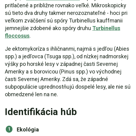
pritlačené a približne rovnako veľké. Mikroskopicky
sú tieto dva druhy takmer nerozoznateľné - hoci pri
veľkom zväčšení sú spóry Turbinellus kauffmanii
jemnejšie zdobené ako spóry druhu
Turbinellus
floccosus
.
Je ektomykoríza s ihličnanmi, najmä s jedľou (Abies
spp.) a jedľovca (Tsuga spp.), od nízkej nadmorskej
výšky po horské lesy v západnej časti Severnej
Ameriky a s borovicou (Pinus spp.) vo východnej
časti Severnej Ameriky. Zdá sa, že západné
subpopulácie uprednostňujú dospelé lesy, ale nie sú
obmedzené len na ne.
Identifikácia húb
Ekológia