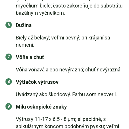
mycélium biele; často zakoreňuje do substrátu
bazálnym výčnelkom.
Dužina
Biely až belavý; veľmi pevný; pri krájaní sa
nemení.
Vôňa a chuť
Vôňa voňavá alebo nevýrazná; chuť nevýrazná.
Výtlačok výtrusov
Uvádzaný ako škoricový. Farbu som neoveril.
Mikroskopické znaky
Výtrusy 11-17 x 6.5 - 8 µm; elipsoidné, s
apikulárnym koncom podobným pysku; veľmi