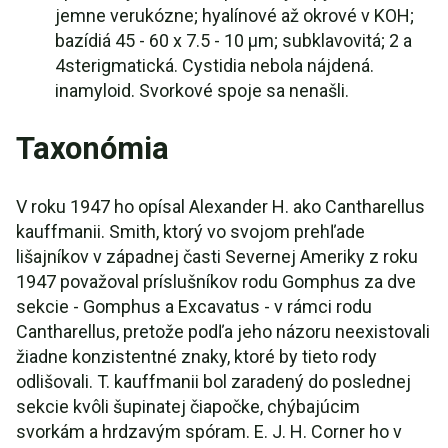
jemne verukózne; hyalínové až okrové v KOH;
bazídiá 45 - 60 x 7.5 - 10 µm; subklavovitá; 2 a
4sterigmatická. Cystidia nebola nájdená.
inamyloid. Svorkové spoje sa nenašli.
Taxonómia
V roku 1947 ho opísal Alexander H. ako Cantharellus
kauffmanii. Smith, ktorý vo svojom prehľade
lišajníkov v západnej časti Severnej Ameriky z roku
1947 považoval príslušníkov rodu Gomphus za dve
sekcie - Gomphus a Excavatus - v rámci rodu
Cantharellus, pretože podľa jeho názoru neexistovali
žiadne konzistentné znaky, ktoré by tieto rody
odlišovali. T. kauffmanii bol zaradený do poslednej
sekcie kvôli šupinatej čiapočke, chýbajúcim
svorkám a hrdzavým spóram. E. J. H. Corner ho v