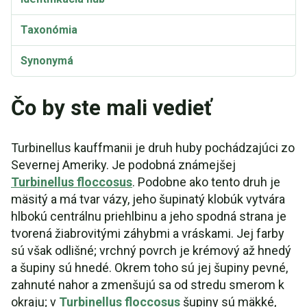
Taxonómia
Synonymá
Čo by ste mali vedieť
Turbinellus kauffmanii je druh huby pochádzajúci zo
Severnej Ameriky. Je podobná známejšej
Turbinellus floccosus
. Podobne ako tento druh je
mäsitý a má tvar vázy, jeho šupinatý klobúk vytvára
hlbokú centrálnu priehlbinu a jeho spodná strana je
tvorená žiabrovitými záhybmi a vráskami. Jej farby
sú však odlišné; vrchný povrch je krémový až hnedý
a šupiny sú hnedé. Okrem toho sú jej šupiny pevné,
zahnuté nahor a zmenšujú sa od stredu smerom k
okraju; v
Turbinellus floccosus
šupiny sú mäkké,