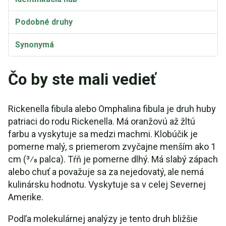
Podobné druhy
Synonymá
Čo by ste mali vedieť
Rickenella fibula alebo Omphalina fibula je druh huby
patriaci do rodu Rickenella. Má oranžovú až žltú
farbu a vyskytuje sa medzi machmi. Klobúčik je
pomerne malý, s priemerom zvyčajne menším ako 1
cm (3⁄8 palca). Tŕň je pomerne dlhý. Má slabý zápach
alebo chuť a považuje sa za nejedovatý, ale nemá
kulinársku hodnotu. Vyskytuje sa v celej Severnej
Amerike.
Podľa molekulárnej analýzy je tento druh bližšie