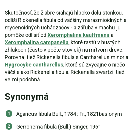
Skutočnosť, že žiabre siahajú hlboko dolu stonkou,
odlíši Rickenella fibula od väčšiny marasmioidných a
mycenoidných uchádzačov - a záľuba v machu ju
pomôže odlíšiť od
Xeromphalina kauffmanii
a
Xeromphalina campanella
, ktoré rastú v hustých
zhlukoch (často v počte stoviek) na mŕtvom dreve.
Porovnaj tiež Rickenella fibula s Cantharellus minor a
Hygrocybe cantharellus
, ktoré sú zvyčajne o niečo
väčšie ako Rickenella fibula. Rickenella swartzii tiež
veľmi podobná.
Synonymá
Agaricus fibula Bull., 1784 : Fr., 1821basionym
Gerronema fibula (Bull.) Singer, 1961