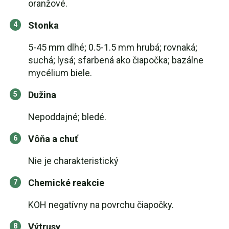
oranžové.
Stonka
5-45 mm dlhé; 0.5-1.5 mm hrubá; rovnaká;
suchá; lysá; sfarbená ako čiapočka; bazálne
mycélium biele.
Dužina
Nepoddajné; bledé.
Vôňa a chuť
Nie je charakteristický
Chemické reakcie
KOH negatívny na povrchu čiapočky.
Výtrusy