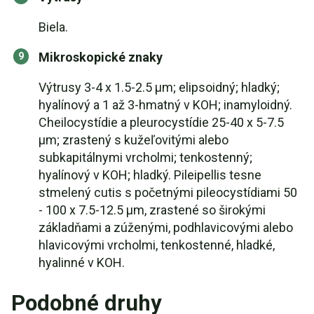
Biela.
Mikroskopické znaky
Výtrusy 3-4 x 1.5-2.5 µm; elipsoidný; hladký;
hyalínový a 1 až 3-hmatný v KOH; inamyloidný.
Cheilocystídie a pleurocystídie 25-40 x 5-7.5
µm; zrastený s kužeľovitými alebo
subkapitálnymi vrcholmi; tenkostenný;
hyalínový v KOH; hladký. Pileipellis tesne
stmelený cutis s početnými pileocystídiami 50
- 100 x 7.5-12.5 µm, zrastené so širokými
základňami a zúženými, podhlavicovými alebo
hlavicovými vrcholmi, tenkostenné, hladké,
hyalinné v KOH.
Podobné druhy