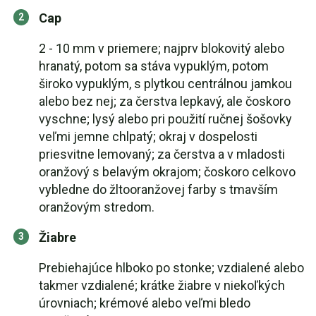
Cap
2 - 10 mm v priemere; najprv blokovitý alebo
hranatý, potom sa stáva vypuklým, potom
široko vypuklým, s plytkou centrálnou jamkou
alebo bez nej; za čerstva lepkavý, ale čoskoro
vyschne; lysý alebo pri použití ručnej šošovky
veľmi jemne chlpatý; okraj v dospelosti
priesvitne lemovaný; za čerstva a v mladosti
oranžový s belavým okrajom; čoskoro celkovo
vybledne do žltooranžovej farby s tmavším
oranžovým stredom.
Žiabre
Prebiehajúce hlboko po stonke; vzdialené alebo
takmer vzdialené; krátke žiabre v niekoľkých
úrovniach; krémové alebo veľmi bledo