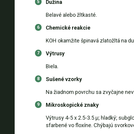
Dužina
Belavé alebo žltkasté.
Chemické reakcie
KOH okamžite špinavá zlatožltá na du
Výtrusy
Biela.
Sušené vzorky
Na žiadnom povrchu sa zvyčajne nevyv
Mikroskopické znaky
Výtrusy 4-5 x 2.5-3.5 µ; hladký; subg
sfarbené vo floxíne. Chýbajú svorkov