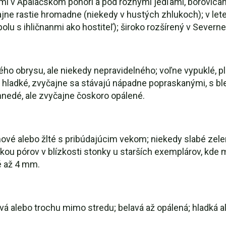
i v Apalačskom pohorí a pod rôznymi jedľami, borovica
ne rastie hromadne (niekedy v hustých zhlukoch); v lete
olu s ihličnanmi ako hostiteľ); široko rozšírený v Severn
ho obrysu, ale niekedy nepravidelného; voľne vypuklé, pl
 hladké, zvyčajne sa stávajú nápadne popraskanými, s bl
hnedé, ale zvyčajne čoskoro opálené.
ové alebo žlté s pribúdajúcim vekom; niekedy slabé zele
ou pórov v blízkosti stonky u starších exemplárov, kde m
é až 4 mm.
dová alebo trochu mimo stredu; belavá až opálená; hladká