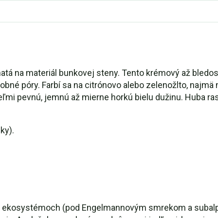
ohatá na materiál bunkovej steny. Tento krémový až bledo
robné póry. Farbí sa na citrónovo alebo zelenožlto, najm
ľmi pevnú, jemnú až mierne horkú bielu dužinu. Huba ras
ky).
ích ekosystémoch (pod Engelmannovým smrekom a subalpí