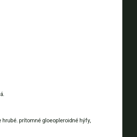
á.
e hrubé. prítomné gloeopleroidné hýfy,