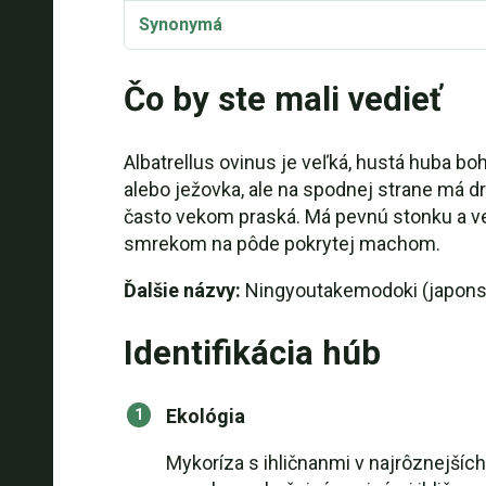
Synonymá
Čo by ste mali vedieť
Albatrellus ovinus je veľká, hustá huba b
alebo ježovka, ale na spodnej strane má d
často vekom praská. Má pevnú stonku a ve
smrekom na pôde pokrytej machom.
Ďalšie názvy:
Ningyoutakemodoki (japons
Identifikácia húb
Ekológia
Mykoríza s ihličnanmi v najrôznejš