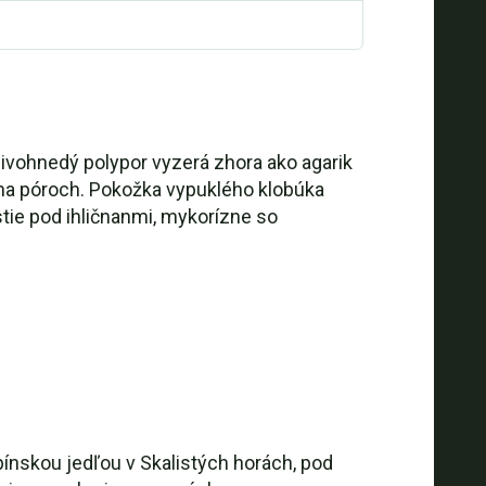
sivohnedý polypor vyzerá zhora ako agarik
ä na póroch. Pokožka vypuklého klobúka
tie pod ihličnanmi, mykorízne so
nskou jedľou v Skalistých horách, pod