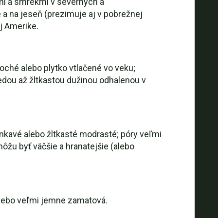
mi a smrekmi v severných a
 a na jeseň (prezimuje aj v pobrežnej
ej Amerike.
oché alebo plytko vtlačené vo veku;
edou až žltkastou dužinou odhalenou v
nkavé alebo žltkasté modrasté; póry veľmi
ôžu byť väčšie a hranatejšie (alebo
 alebo veľmi jemne zamatová.