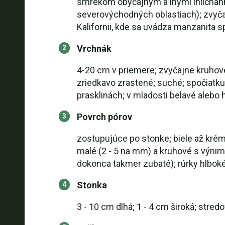
smrekom obyčajným a inými ihličnanm
severovýchodných oblastiach); zvyčaj
Kalifornii, kde sa uvádza manzanita sp
Vrchnák
4-20 cm v priemere; zvyčajne kruhové
zriedkavo zrastené; suché; spočiatku
prasklinách; v mladosti belavé alebo 
Povrch pórov
zostupujúce po stonke; biele až krém
malé (2 - 5 na mm) a kruhové s výnimk
dokonca takmer zubaté); rúrky hlbok
Stonka
3 - 10 cm dlhá; 1 - 4 cm široká; stre