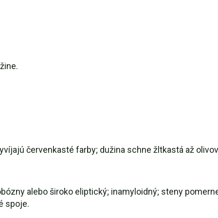
žine.
íjajú červenkasté farby; dužina schne žltkastá až olivov
lobózny alebo široko eliptický; inamyloidný; steny pomern
é spoje.