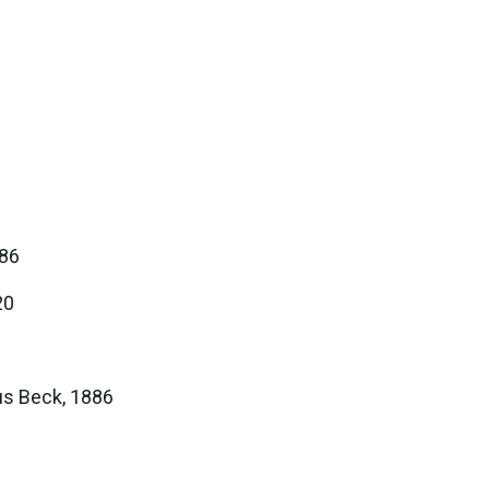
886
20
us Beck, 1886