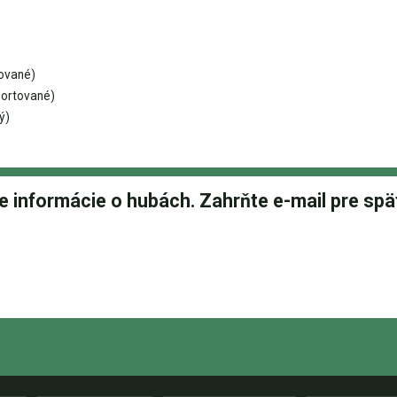
ované)
ortované)
ý)