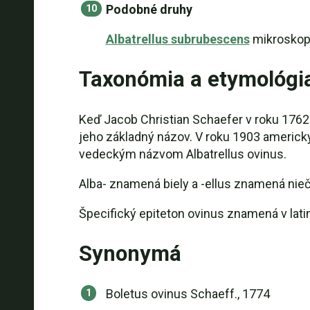
Podobné druhy
Albatrellus subrubescens
mikroskopi
Taxonómia a etymológi
Keď Jacob Christian Schaefer v roku 1762 
jeho základný názov. V roku 1903 americký
vedeckým názvom Albatrellus ovinus.
Alba- znamená biely a -ellus znamená nieč
Špecifický epiteton ovinus znamená v latin
Synonymá
Boletus ovinus Schaeff., 1774