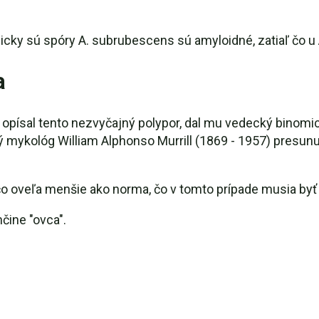
cky sú spóry A. subrubescens sú amyloidné, zatiaľ čo u A
a
opísal tento nezvyčajný polypor, dal mu vedecký binomic
 mykológ William Alphonso Murrill (1869 - 1957) presun
o oveľa menšie ako norma, čo v tomto prípade musia byť 
čine "ovca".