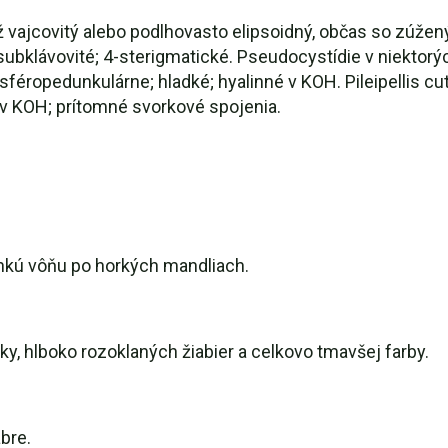
až vajcovitý alebo podlhovasto elipsoidný, občas so zúže
 subklávovité; 4-sterigmatické. Pseudocystídie v niektor
sféropedunkulárne; hladké; hyalinné v KOH. Pileipellis cu
 v KOH; prítomné svorkové spojenia.
hkú vôňu po horkých mandliach.
ky, hlboko rozoklaných žiabier a celkovo tmavšej farby.
bre.