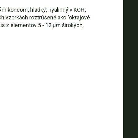
ným koncom; hladký; hyalinný v KOH;
ých vzorkách roztrúsené ako "okrajové
tis z elementov 5 - 12 µm širokých,