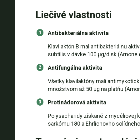
Liečivé vlastnosti
Antibakteriálna aktivita
Klavilaktón B mal antibakteriálnu aktivi
subtilis v dávke 100 µg/disk (Arnone et
Antifungálna aktivita
Všetky klavilaktóny mali antimykoti
množstvom až 50 µg na platňu (Arnone 
Protinádorová aktivita
Polysacharidy získané z mycéliovej k
sarkómu 180 a Ehrlichovho solídneho k