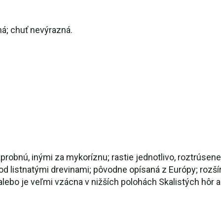
á; chuť nevýrazná.
robnú, inými za mykoríznu; rastie jednotlivo, roztrúsene
pod listnatými drevinami; pôvodne opísaná z Európy; rozšír
lebo je veľmi vzácna v nižších polohách Skalistých hôr a