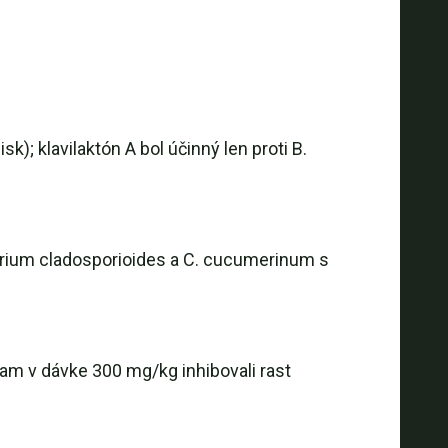
isk); klavilaktón A bol účinný len proti B.
orium cladosporioides a C. cucumerinum s
iam v dávke 300 mg/kg inhibovali rast