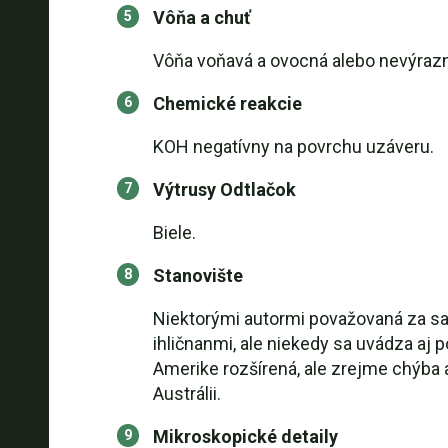
Vôňa a chuť
Vôňa voňavá a ovocná alebo nevýrazn
Chemické reakcie
KOH negatívny na povrchu uzáveru.
Výtrusy Odtlačok
Biele.
Stanovište
Niektorými autormi považovaná za sap
ihličnanmi, ale niekedy sa uvádza aj 
Amerike rozšírená, ale zrejme chýba a
Austrálii.
Mikroskopické detaily