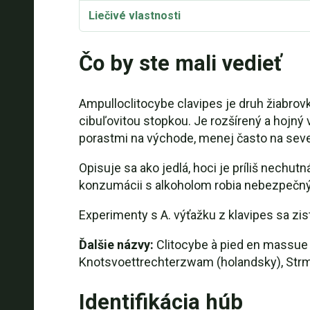
Liečivé vlastnosti
Taxonómia a etymológia
Čo by ste mali vedieť
Synonymá
Ampulloclitocybe clavipes je druh žiabrov
cibuľovitou stopkou. Je rozšírený a hojný
porastmi na východe, menej často na seve
Opisuje sa ako jedlá, hoci je príliš nechut
konzumácii s alkoholom robia nebezpečn
Experimenty s A. výťažku z klavipes sa zi
Ďalšie názvy:
Clitocybe à pied en massue 
Knotsvoettrechterzwam (holandsky), Strm
Identifikácia húb