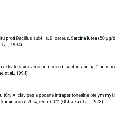
tu proti Bacillus subtilis, B. cereus, Sarcina lutea (50 µg/d
 al., 1994).
ckú aktivitu stanovenú pomocou bioautografie na Cladosp
et al., 1994).
ultúry A. clavipes a podané intraperitoneálne bielym myš
arcinómu o 70 %, resp. 60 % (Ohtsuka et al., 1973).