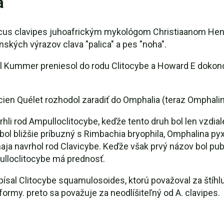
a
icus clavipes juhoafrickým mykológom Christiaanom He
nských výrazov clava "palica" a pes "noha".
 Kummer preniesol do rodu Clitocybe a Howard E dokonc
ien Quélet rozhodol zaradiť do Omphalia (teraz Omphalin
rhli rod Ampulloclitocybe, keďže tento druh bol len vzdia
l bližšie príbuzný s Rimbachia bryophila, Omphalina pyxida
ja navrhol rod Clavicybe. Keďže však prvý názov bol pub
ulloclitocybe má prednosť.
písal Clitocybe squamulosoides, ktorú považoval za štíhl
ormy. preto sa považuje za neodlíšiteľný od A. clavipes.