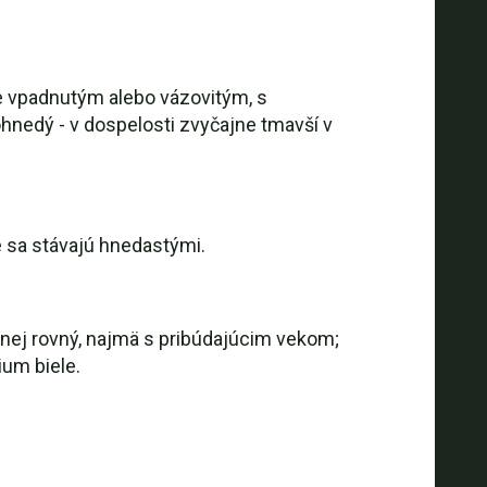
ne vpadnutým alebo vázovitým, s
ohnedý - v dospelosti zvyčajne tmavší v
e sa stávajú hnedastými.
menej rovný, najmä s pribúdajúcim vekom;
ium biele.