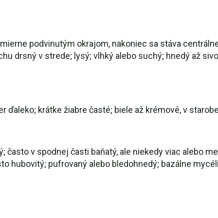
s mierne podvinutým okrajom, nakoniec sa stáva centrál
hu drsný v strede; lysý; vlhký alebo suchý; hnedý až siv
r ďaleko; krátke žiabre časté; biele až krémové, v starob
bý; často v spodnej časti baňatý, ale niekedy viac alebo 
sto hubovitý; pufrovaný alebo bledohnedý; bazálne mycél