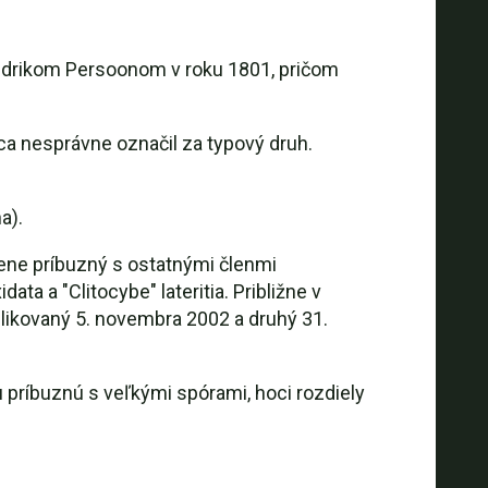
ndrikom Persoonom v roku 1801, pričom
a nesprávne označil za typový druh.
a).
lene príbuzný s ostatnými členmi
ta a "Clitocybe" lateritia. Približne v
likovaný 5. novembra 2002 a druhý 31.
u príbuznú s veľkými spórami, hoci rozdiely