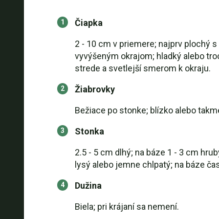
Čiapka
2 - 10 cm v priemere; najprv plochý 
vyvýšeným okrajom; hladký alebo troc
strede a svetlejší smerom k okraju.
Žiabrovky
Bežiace po stonke; blízko alebo takme
Stonka
2.5 - 5 cm dlhý; na báze 1 - 3 cm hru
lysý alebo jemne chlpatý; na báze ča
Dužina
Biela; pri krájaní sa nemení.