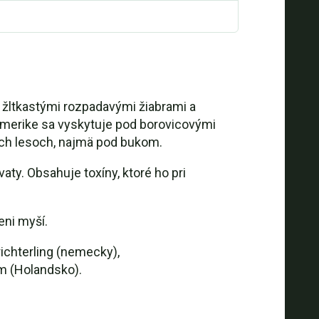
o žltkastými rozpadavými žiabrami a
 Amerike sa vyskytuje pod borovicovými
ých lesoch, najmä pod bukom.
aty. Obsahuje toxíny, ktoré ho pri
eni myší.
ichterling (nemecky),
m (Holandsko).