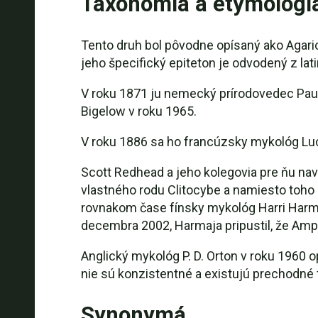
Taxonómia a etymológi
Tento druh bol pôvodne opísaný ako Agar
jeho špecifický epiteton je odvodený z lati
V roku 1871 ju nemecký prírodovedec Paul
Bigelow v roku 1965.
V roku 1886 sa ho francúzsky mykológ Luc
Scott Redhead a jeho kolegovia pre ňu nav
vlastného rodu Clitocybe a namiesto toho bo
rovnakom čase fínsky mykológ Harri Harma
decembra 2002, Harmaja pripustil, že Amp
Anglický mykológ P. D. Orton v roku 1960 o
nie sú konzistentné a existujú prechodné f
Synonymá