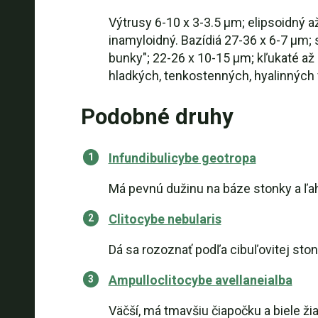
Výtrusy 6-10 x 3-3.5 µm; elipsoidný 
inamyloidný. Bazídiá 27-36 x 6-7 µm;
bunky"; 22-26 x 10-15 µm; kľukaté až 
hladkých, tenkostenných, hyalinných
Podobné druhy
Infundibulicybe geotropa
Má pevnú dužinu na báze stonky a ľa
Clitocybe nebularis
Dá sa rozoznať podľa cibuľovitej ston
Ampulloclitocybe avellaneialba
Väčší, má tmavšiu čiapočku a biele žia