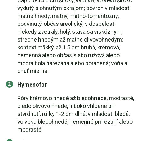
Cap 5.0-14.0 cm široký, vypuklý, vo veku široko
vydutý s ohnutým okrajom; povrch v mladosti
matne hnedý, matný, matno-tomentózny,
podvinutý, občas areolický; v dospelosti
niekedy zvetralý, holý, stáva sa viskóznym,
stredne hnedým až matne olivovohnedým;
kontext mäkký, až 1.5 cm hrubá, krémová,
nemenná alebo občas slabo ružová alebo
modrá bola narezaná alebo poranená; vôňa a
chuť mierna.
Hymenofor
Póry krémovo hnedé až bledohnedé, modrasté,
bledo olivovo hnedé, hlboko vhĺbené pri
stvrdnutí; rúrky 1-2 cm dlhé, v mladosti bledé,
vo veku bledohnedé, nemenné pri rezaní alebo
modrasté.