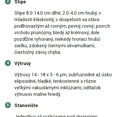
Stipe
Stipe 8.0-14.0 cm dlhé, 2.0-4.0 cm hrubý, v
mladosti kláskovitý, v dospelosti sa stáva
podlhovastým až rovným, pevný, rovný; povrch
vrcholu pruinózny, bledý až krémový, dole
pozdĺžne ryhovaný, niekedy tvoriaci hrubú
sieťku, zdobený čiernymi skvamulkami;
čiastočný závoj chýba.
Výtrusy
Výtrusy 14 - 18 x 5 - 6 µm, subfuzoidné až úzko
elipsoidné, hladké, tenkostenné s rôzne
veľkými vakuolárnymi inklúziami; odtlačok
výtrusov matne hnedý.
Stanovište
Jednotlivo až roztrúsene pod okrasnými