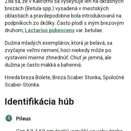
Zdá sa, že v Kalifornii sa vyskytuje len na okrasných
brezách (Betula spp.) vysadená v mestských
oblastiach a pravdepodobne bola introdukovaná na
podpníkoch zo škôlky. Často plodí s iným brezovým
druhom,
Lactarius pubescens
var. betulae.
Dužina mladých exemplárov, ktorá je belavá, sa
zvyčajne veľmi nemení, hoci niekedy môže po
vystavení mierne zhnednúť. Chuť je jemná, ale
dužina je často mäkká a bahenná.
Hnedá breza Bolete, Breza Scaber Stonka, Spoločné
Scaber-Stonka.
Identifikácia húb
Pileus