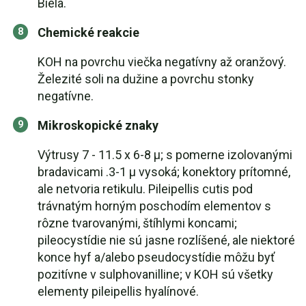
Biela.
Chemické reakcie
KOH na povrchu viečka negatívny až oranžový.
Železité soli na dužine a povrchu stonky
negatívne.
Mikroskopické znaky
Výtrusy 7 - 11.5 x 6-8 µ; s pomerne izolovanými
bradavicami .3-1 µ vysoká; konektory prítomné,
ale netvoria retikulu. Pileipellis cutis pod
trávnatým horným poschodím elementov s
rôzne tvarovanými, štíhlymi koncami;
pileocystídie nie sú jasne rozlíšené, ale niektoré
konce hyf a/alebo pseudocystídie môžu byť
pozitívne v sulphovanilline; v KOH sú všetky
elementy pileipellis hyalínové.