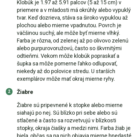
Klobúk je 1.97 až 5.91 palcov (5 až 15 cm) v
priemere a v mladosti má okrúhly alebo vypuklý
tvar. Keď dozrieva, stáva sa široko vypuklou až
plochou alebo mierne vpadnutou. Povrch je
väčšinou suchý, ale môže byť mierne vlhký.
Farba je rôzna, od zelenej až po olivovo zelenú
alebo purpurovoružovú, často so škvrnitými
odtieňmi. Vekom môže klobúk popraskať a
šupka sa môže pomerne ľahko odlupovať,
niekedy až do polovice stredu. U starších
exemplárov môže mať okraj mierne ryhy.
Žiabre
Žiabre sú pripevnené k stopke alebo mierne
siahajú po nej. Sú blízko pri sebe alebo sú
stlačené a často sa rozvetvujú v blízkosti
stopky, okraja čiašky a medzi nimi. Farba žiab je
biela, občas sa na nich objavia mierne hnedasté