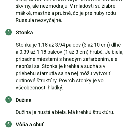
škvrny, ale nezmodrajú. V mladosti sú žiabre
mäkké, mastné a pružné, čo je pre huby rodu
Russula nezvyčajné.
Stonka
Stonka je 1.18 až 3.94 palcov (3 až 10 cm) dlhé
a 0.39 až 1.18 palcov (1 až 3 cm) hrubá. Je biela,
prípadne miestami s hnedým zafarbením, ale
nebrúsi sa. Stonka je krehká a suchá a v
priebehu starnutia sa na nej môžu vytvoriť
dutinové štruktúry. Povrch stonky je vo
všeobecnosti hladký.
Dužina
Dužina je hustá a biela. Má krehkú štruktúru.
Vôňa a chuť