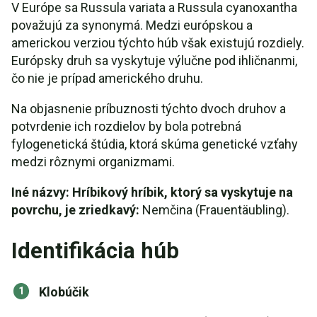
V Európe sa Russula variata a Russula cyanoxantha
považujú za synonymá. Medzi európskou a
americkou verziou týchto húb však existujú rozdiely.
Európsky druh sa vyskytuje výlučne pod ihličnanmi,
čo nie je prípad amerického druhu.
Na objasnenie príbuznosti týchto dvoch druhov a
potvrdenie ich rozdielov by bola potrebná
fylogenetická štúdia, ktorá skúma genetické vzťahy
medzi rôznymi organizmami.
Iné názvy: Hríbikový hríbik, ktorý sa vyskytuje na
povrchu, je zriedkavý:
Nemčina (Frauentäubling).
Identifikácia húb
Klobúčik