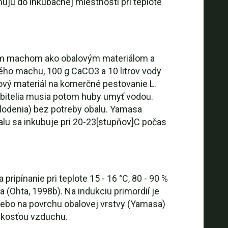
ujú do inkubačnej miestnosti pri teplote
ovým machom ako obalovým materiálom a
ového machu, 100 g CaCO3 a 10 litrov vody
ový materiál na komerčné pestovanie L.
rebitelia musia potom huby umyť vodou.
plodenia) bez potreby obalu. Yamasa
alu sa inkubuje pri 20-23[stupňov]C počas
pripínanie pri teplote 15 - 16 °C, 80 - 90 %
 (Ohta, 1998b). Na indukciu primordií je
alebo na povrchu obalovej vrstvy (Yamasa)
vlhkosťou vzduchu.