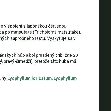
tie v spojení s japonskou červenou
uba po matsutake (Tricholoma matsutake).
ných saprobného rastu. Vyskytuje sa v
nskych húb a bol priradený približne 20
, pravý-šimedži), pretože táto huba má
ruhy
Lyophyllum loricatum
,
Lyophyllum