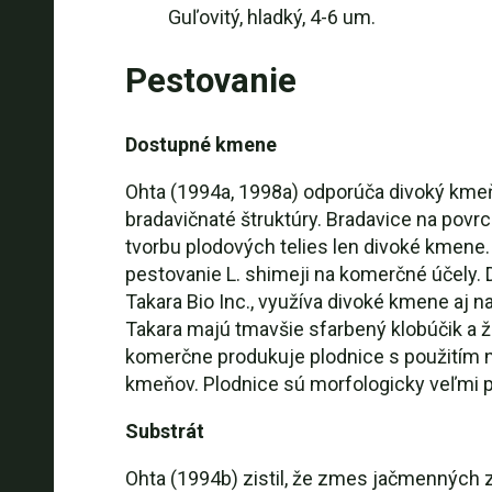
Guľovitý, hladký, 4-6 um.
Pestovanie
Dostupné kmene
Ohta (1994a, 1998a) odporúča divoký kmeň
bradavičnaté štruktúry. Bradavice na povrc
tvorbu plodových telies len divoké kmene.
pestovanie L. shimeji na komerčné účely. D
Takara Bio Inc., využíva divoké kmene aj
Takara majú tmavšie sfarbený klobúčik a 
komerčne produkuje plodnice s použitím 
kmeňov. Plodnice sú morfologicky veľmi 
Substrát
Ohta (1994b) zistil, že zmes jačmenných z