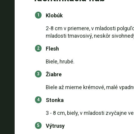
Klobúk
2-8 cm v priemere, v mladosti polguľ
mladosti tmavosivý, neskôr sivohnedý
Flesh
Biele, hrubé.
Žiabre
Biele až mierne krémové, malé vpadn
Stonka
3 - 8 cm, biely, v mladosti zvyčajne ve
Výtrusy