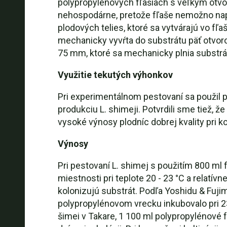
polypropylénových fľašiach s veľkým otvor
nehospodárne, pretože fľaše nemožno napl
plodových telies, ktoré sa vytvárajú vo fľ
mechanicky vyvŕta do substrátu päť otvor
75 mm, ktoré sa mechanicky plnia substráto
Využitie tekutých výhonkov
Pri experimentálnom pestovaní sa použil 
produkciu L. shimeji. Potvrdili sme tiež, ž
vysoké výnosy plodníc dobrej kvality pri 
Výnosy
Pri pestovaní L. shimej s použitím 800 ml
miestnosti pri teplote 20 - 23 °C a relatívn
kolonizujú substrát. Podľa Yoshidu & Fuj
polypropylénovom vrecku inkubovalo pri 23[
šimei v Takare, 1 100 ml polypropylénové 