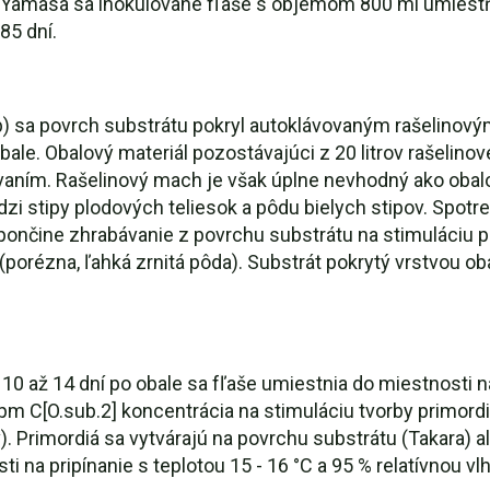
ii v Yamasa sa inokulované fľaše s objemom 800 ml umiestň
 85 dní.
8b) sa povrch substrátu pokryl autoklávovaným rašelin
 obale. Obalový materiál pozostávajúci z 20 litrov rašelin
ovaním. Rašelinový mach je však úplne nevhodný ako obal
zi stipy plodových teliesok a pôdu bielych stipov. Spot
 japončine zhrabávanie z povrchu substrátu na stimuláciu 
(porézna, ľahká zrnitá pôda). Substrát pokrytý vrstvou ob
 10 až 14 dní po obale sa fľaše umiestnia do miestnosti na 
ppm C[O.sub.2] koncentrácia na stimuláciu tvorby primordia
. Primordiá sa vytvárajú na povrchu substrátu (Takara) 
ti na pripínanie s teplotou 15 - 16 °C a 95 % relatívnou 