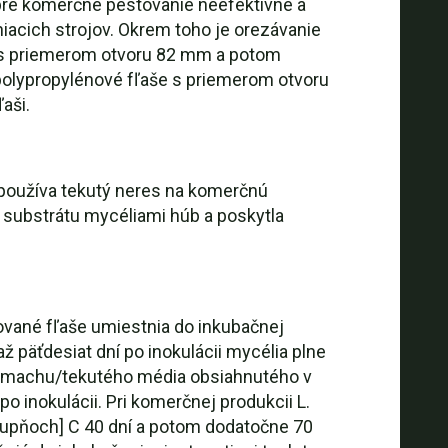
 pre komerčné pestovanie neefektívne a
acich strojov. Okrem toho je orezávanie
iaš s priemerom otvoru 82 mm a potom
polypropylénové fľaše s priemerom otvoru
aši.
 používa tekutý neres na komerčnú
ii substrátu mycéliami húb a poskytla
lované fľaše umiestnia do inkubačnej
až päťdesiat dní po inokulácii mycélia plne
ho machu/tekutého média obsiahnutého v
o inokulácii. Pri komerčnej produkcii L.
stupňoch] C 40 dní a potom dodatočne 70