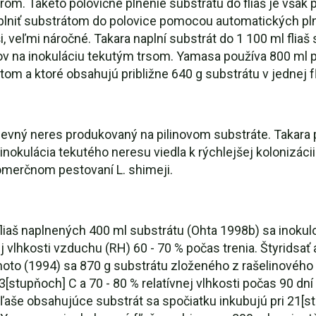
om. Takéto polovičné plnenie substrátu do fliaš je však
niť substrátom do polovice pomocou automatických plni
aši, veľmi náročné. Takara naplní substrát do 1 100 ml fl
ov na inokuláciu tekutým trsom. Yamasa používa 800 ml 
m a ktoré obsahujú približne 640 g substrátu v jednej fľ
pevný neres produkovaný na pilinovom substráte. Takara
e inokulácia tekutého neresu viedla k rýchlejšej kolonizác
komerčnom pestovaní L. shimeji.
 fliaš naplnených 400 ml substrátu (Ohta 1998b) sa inoku
ej vlhkosti vzduchu (RH) 60 - 70 % počas trenia. Štyridsať 
imoto (1994) sa 870 g substrátu zloženého z rašelinové
stupňoch] C a 70 - 80 % relatívnej vlhkosti počas 90 dní p
fľaše obsahujúce substrát sa spočiatku inkubujú pri 21[