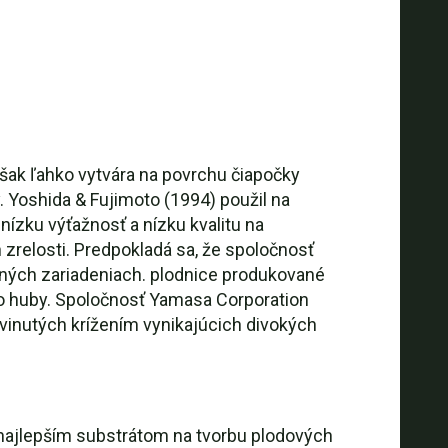
šak ľahko vytvára na povrchu čiapočky
. Yoshida & Fujimoto (1994) použil na
ízku výťažnosť a nízku kvalitu na
 zrelosti. Predpokladá sa, že spoločnosť
aných zariadeniach. plodnice produkované
to huby. Spoločnosť Yamasa Corporation
inutých krížením vynikajúcich divokých
 najlepším substrátom na tvorbu plodových