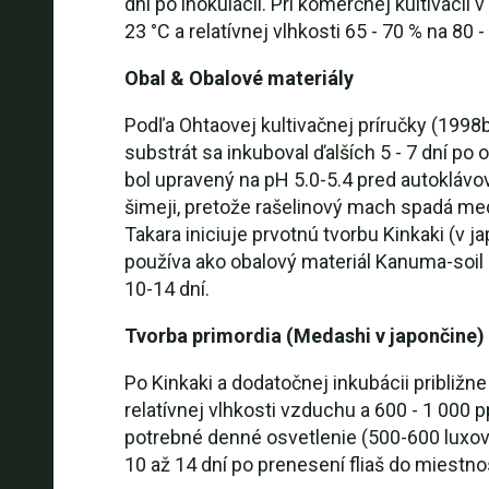
dní po inokulácii. Pri komerčnej kultivác
23 °C a relatívnej vlhkosti 65 - 70 % na 80 -
Obal & Obalové materiály
Podľa Ohtaovej kultivačnej príručky (199
substrát sa inkuboval ďalších 5 - 7 dní po
bol upravený na pH 5.0-5.4 pred autokláv
šimeji, pretože rašelinový mach spadá med
Takara iniciuje prvotnú tvorbu Kinkaki (v
používa ako obalový materiál Kanuma-soil 
10-14 dní.
Tvorba primordia (Medashi v japončine)
Po Kinkaki a dodatočnej inkubácii približne
relatívnej vlhkosti vzduchu a 600 - 1 000 
potrebné denné osvetlenie (500-600 luxov)
10 až 14 dní po prenesení fliaš do miestnos