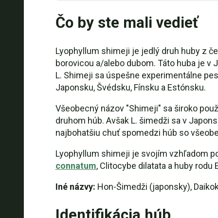
Čo by ste mali vedieť
Lyophyllum shimeji je jedlý druh huby z č
borovicou a/alebo dubom. Táto huba je v 
L. Shimeji sa úspešne experimentálne pes
Japonsku, Švédsku, Fínsku a Estónsku.
Všeobecný názov "Shimeji" sa široko použ
druhom húb. Avšak L. šimedži sa v Japons
najbohatšiu chuť spomedzi húb so všeob
Lyophyllum shimeji je svojím vzhľadom 
connatum
, Clitocybe dilatata a huby rod
Iné názvy:
Hon-Šimedži (japonsky), Daiko
Identifikácia húb