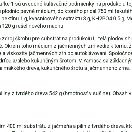
tabuľke 1 sú uvedené kultivačné podmienky na produkciu tej
bu plodníc pevné médium, do ktorého pridal 750 ml tekut
 pektínu 1 g, kvasnicového extraktu 3 g, KH2PO4 0.5 g, M
na 120 g rašelinového machu.
droj škrobu pre substrát na produkciu L. telá plodov 
. Okrem toho médium z jačmenných zŕn vedie k tomu, že 
 a viskozity jačmenných zŕn po autoklávovaní. Spoločnos
u drťou a/alebo kukuričným šrotom. V Yamasa sa základný
 a mäkkého dreva, kukuričného šrotu a jačmenného zrna.
liny z tvrdého dreva 542 g (hmotnosť v sušine). Obsah vl
ím 400 ml substrátu z jačmeňa a pilín z tvrdého dreva, kt