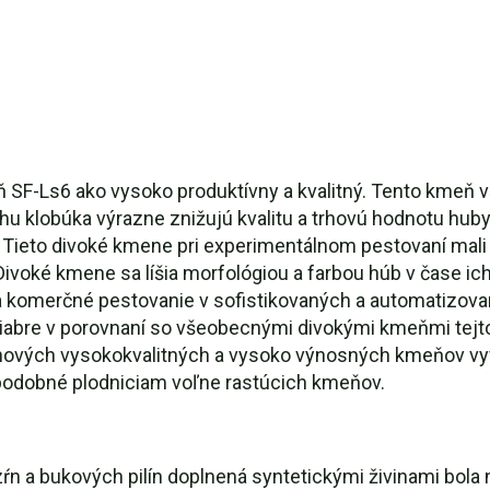
 SF-Ls6 ako vysoko produktívny a kvalitný. Tento kmeň v
hu klobúka výrazne znižujú kvalitu a trhovú hodnotu huby
 Tieto divoké kmene pri experimentálnom pestovaní mali n
ivoké kmene sa líšia morfológiou a farbou húb v čase ich
 na komerčné pestovanie v sofistikovaných a automatizov
žiabre v porovnaní so všeobecnými divokými kmeňmi tej
nových vysokokvalitných a vysoko výnosných kmeňov vyv
podobné plodniciam voľne rastúcich kmeňov.
ŕn a bukových pilín doplnená syntetickými živinami bola