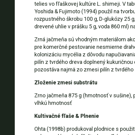
telies vo fľaškovej kultúre L. shimeji. V 
Yoshida & Fujimoto (1994) použil na tvor
rozpustného škrobu 100 g, D-glukózy 25 g,
drevené uhlie v prášku 5 g, voda 860 ml) 
Zrná jačmeňa sú vhodným materiálom ako z
pre komerčné pestovanie nesmierne drahé
kolonizáciu mycélia z dôvodu napučiavania
pilín z tvrdého dreva doplnený kukurično
pozostáva najmä zo zmesi pilín z tvrdého
Zloženie zmesi substrátu
Zrno jačmeňa 875 g (hmotnosť v sušine), pi
vlhkú hmotnosť
Kultivačné fľaše & Plnenie
Ohta (1998b) produkoval plodnice s použit