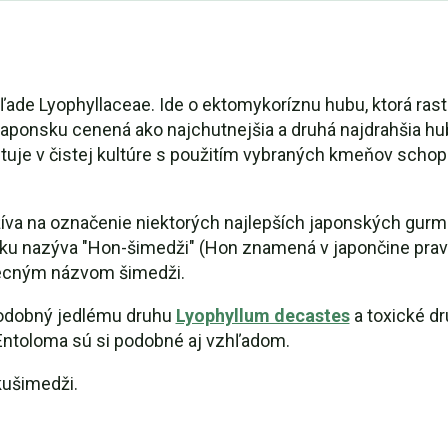
eľade Lyophyllaceae. Ide o ektomykoríznu hubu, ktorá ras
Japonsku cenená ako najchutnejšia a druhá najdrahšia h
tuje v čistej kultúre s použitím vybraných kmeňov schop
íva na označenie niektorých najlepších japonských gurmá
ku nazýva "Hon-šimedži" (Hon znamená v japončine pravý
ecným názvom šimedži.
podobný jedlému druhu
Lyophyllum decastes
a toxické d
u Entoloma sú si podobné aj vzhľadom.
kušimedži.