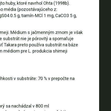
to huby, ktoré navrhol Ohta (1998b).
ého média (pozostávajúceho z:
gS04 0.5 g, tiamín-MCl 1 mg, CaCO3 5 g,
shimeji. Médium s jačmenným zrnom je však
substrát nie je pórovitý a spomaľuje
ť Takara preto používa substrát na báze
m médiom pre L. produkcia shimeji
hkosti v substráte: 70 % v prepočte na
orý sa nachádzal v 800 ml